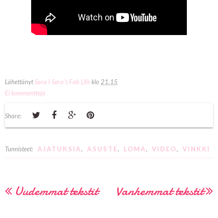
Lähettänyt
Sara I Sara's Fab Life
klo
21.15
Ei kommentteja
Share:
Tunnisteet:
AJATUKSIA
,
ASUSTE
,
LOMA
,
VIDEO
,
VINKKI
Uudemmat tekstit
Vanhemmat tekstit