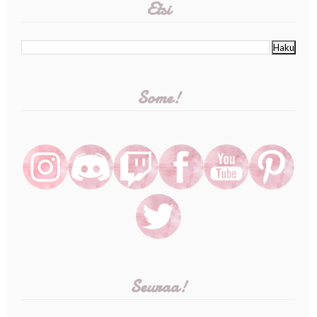
Etsi
Some!
Seuraa!