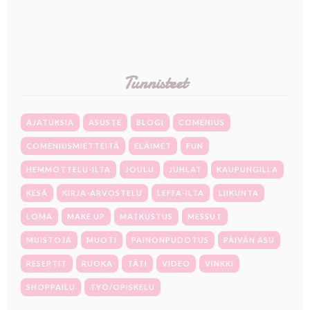
Tunnisteet
AJATUKSIA
ASUSTE
BLOGI
COMENIUS
COMENIUSMIETTEITÄ
ELÄIMET
FUN
HEMMOTTELU-ILTA
JOULU
JUHLAT
KAUPUNGILLA
KESÄ
KIRJA-ARVOSTELU
LEFFA-ILTA
LIIKUNTA
LOMA
MAKE UP
MATKUSTUS
MESSUT
MUISTOJA
MUOTI
PAINONPUDOTUS
PÄIVÄN ASU
RESEPTIT
RUOKA
TÄTI
VIDEO
VINKKI
SHOPPAILU
TYÖ/OPISKELU