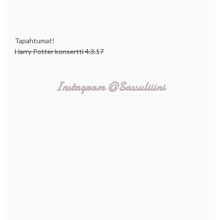
Tapahtumat!
Harry Potter konsertti 4.3.17
Instagram @Sassuliiini