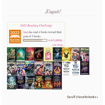
Kirjat!
2022 Reading Challenge
Sara
has read 4 books toward their
goal of 5 books.
4 of 5 (80%)
view books
Sara R's favorite books »