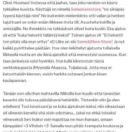
Okei. Huomasi Instassa että jaahas, taas joku random on käyny
tykkäilee kuvista. Käyttäjä on nimellä
Somemorestore
. "no siinäpäs
typerä käyttäjä nimi" No kuitenkin mielenkiinto otti vallan ja hetken
tajuttuani se onkin erään liikkeen insta tili. Asusteita koirille ja
omistajille. No ihmekkös ne tykkäykset olivat koira kuviin. Eka ajatus
oli että "kuka helvetti tälläistä keksii" Toinen ajatus oli "Ei helvetti
ton pitäis olla mun yritys" xD Liike on siis
Some&More Store!
Ja nyt
kaikki pyörittelee päätään. Itse olen leikitellyt ajatusta tollaisella
liikkeellä mutta en ole ikinä ajatellut että menestyisi suomessa. Kun
taas jenkeissä voisi hyvinkin. Itse kyllä kiinnostuin tästä
verkkokaupasta (Myymälä Akaassa, Toijalassa). Jotta mua ei
katsottaisiin kieroon, voisin harkita ostavani jonkun kivan
kaulapannan.
Tänään oon ollu ihan mahtavilla fiiliksillä kun kuulin että tavastian
kaverini olis tulossa pääsiäisenä helsinkiin. Tietenkin olin (ja olen
edelleen) Tosi innoissani ja se kuka ajatuksen keksi, niin oikeastaan
oli viimesin keneltä sitä oisin odottanu... (okei no ehkä toiseksi
viimeseksi) Sen lisäksi voin majoittaa ne mun ihanaan, omaan
kämppääni <3 Vihdoin <3 Samalla mun pitäis tsempata koulussa ja