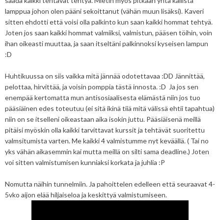
saada kaikki tehtävät tehtyä. Mietin myös pitkään yhtä kallista
lamppua johon olen pääni sekoittanut (vähän muun lisäksi). Kaveri
sitten ehdotti että voisi olla palkinto kun saan kaikki hommat tehtyä.
Joten jos saan kaikki hommat valmiiksi, valmistun, pääsen töihin, voin
ihan oikeasti muuttaa, ja saan itseltäni palkinnoksi kyseisen lampun
:D
Huhtikuussa on siis vaikka mitä jännää odotettavaa :DD Jännittää,
pelottaa, hirvittää, ja voisin pomppia tästä innosta. :D Ja jos sen
enempää kertomatta mun antisosiaalisesta elämästä niin jos tuo
pääsiäinen edes toteutuu (ei sitä ikinä tiiä mitä välissä ehtii tapahtua)
niin on se itselleni oikeastaan aika isokin juttu. Pääsiäisenä meillä
pitäisi myöskin olla kaikki tarvittavat kurssit ja tehtävät suoritettu
valmsitumista varten. Me kaikki 4 valmistumme nyt keväällä. ( Tai no
yks vähän aikasemmin kai mutta meillä on silti sama deadline.) Joten
voi sitten valmistumisen kunniaksi korkata ja juhlia :P
Nomutta näihin tunnelmiin. Ja pahoittelen edelleen että seuraavat 4-
5vko aijon elää hiljaiseloa ja keskittyä valmistumiseen.