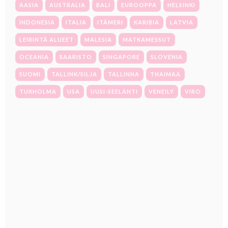
AASIA
AUSTRALIA
BALI
EUROOPPA
HELSINKI
INDONESIA
ITALIA
ITÄMERI
KARIBIA
LATVIA
LEIRINTÄ ALUEET
MALESIA
MATKAMESSUT
OCEANIA
SAARISTO
SINGAPORE
SLOVENIA
SUOMI
TALLINK/SILJA
TALLINNA
THAIMAA
TUKHOLMA
USA
UUSI-SEELANTI
VENEILY
VIRO