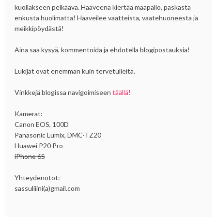
kuollakseen pelkäävä. Haaveena kiertää maapallo, paskasta
enkusta huolimatta! Haaveilee vaatteista, vaatehuoneesta ja
meikkipöydästä!
Aina saa kysyä, kommentoida ja ehdotella blogipostauksia!
Lukijat ovat enemmän kuin tervetulleita.
Vinkkejä blogissa navigoimiseen
täällä!
Kamerat:
Canon EOS, 100D
Panasonic Lumix, DMC-TZ20
Huawei P20 Pro
iPhone 6S
Yhteydenotot:
sassuliiini(a)gmail.com