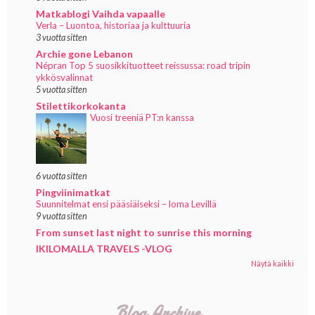
Matkablogi Vaihda vapaalle
Verla – Luontoa, historiaa ja kulttuuria
3 vuotta sitten
Archie gone Lebanon
Népran Top 5 suosikkituotteet reissussa: road tripin
ykkösvalinnat
5 vuotta sitten
Stilettikorkokanta
Vuosi treeniä PT:n kanssa
6 vuotta sitten
Pingviinimatkat
Suunnitelmat ensi pääsiäiseksi – loma Levillä
9 vuotta sitten
From sunset last night to sunrise this morning
IKILOMALLA TRAVELS -VLOG
Näytä kaikki
Blog Archive