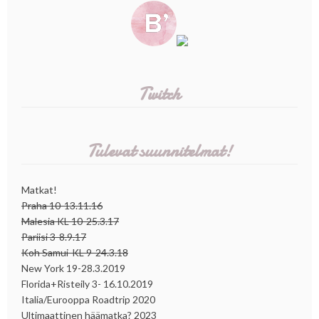
Twitch
Tulevat suunnitelmat!
Matkat!
Praha 10-13.11.16
Malesia KL 10-25.3.17
Pariisi 3-8.9.17
Koh Samui-KL 9-24.3.18
New York 19-28.3.2019
Florida+Risteily 3- 16.10.2019
Italia/Eurooppa Roadtrip 2020
Ultimaattinen häämatka? 2023