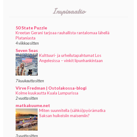
Inspiraatio
50 State Puzzle
Kreetan Gerani tarjoaa rauhallista rantalomaa lähellä
Plataniasta
4 viikkoa sitten
Seven Seas
Kulttuuri- ja urheilutapahtumat Los
Angelesissa – vinkit lipunhankintaan
7 kuukautta sitten
Virve Fredman | Ostolakossa-blogi
Kolme kuukautta Kuala Lumpurissa
2 vuotta sitten
matkakuume.net
Miten suunnitella (sähkö)pyörämatka
Saksan huikeisiin maisemiin?
3 vuotta sitten