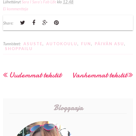
Lähettänyt
Sara I Sara's Fab Life
klo
12.48
Ei kommentteja
Share:
Tunnisteet:
ASUSTE
,
AUTOKOULU
,
FUN
,
PÄIVÄN ASU
,
SHOPPAILU
Uudemmat tekstit
Vanhemmat tekstit
Bloggaaja