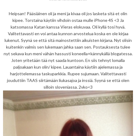
Heipsan! Pääsiäinen oli ja meni ja kivaa oli jos lasketa sitä et olin
kipee. Torstaina käytiin vihdoin ostaa mulle iPhone 4S <3 Ja
katsomassa Katan kanssa Vieras elokuvaa. Oli kyllä tosi hyvä.
Valitettavasti en voi antaa kunnon arvostelua koska en ole kirjaa
lukenut. Syynä se että sitä mainostettiin aikuisten kirjana. Nyt olisin
kuitenkin valmis sen lukemaan jahka saan sen. Postauksesta tulee
nyt sekava kun meni vähän hassusti koneella+kännykällä blogatessa.
Joten yritetään tää nyt saada kuntoon. En siis tehnyt lomalla
paljoakaan kun olin/ kipee. Lauantaina käytiin ajelemassa ja
harjottelemassa taskuparkkia. Rupee sujumaan. Valitettavasti
jouduttiin TAAS siirtämään liukasajoa ja inssiä. Syynä se että olen
silloin sloveniassa. 2vko<3