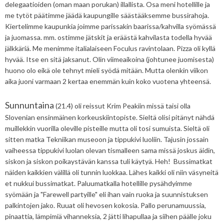
delegaatioiden (oman maan porukan) illallista. Osa meni hotellille ja
me tytöt päätimme jäädä kaupungille säästääksemme bussirahoja.
Kiertelimme kaupunkia joimme parissakin baarissa/kahvilla syömässä
ja juomassa. mm. ostimme jätskit ja eräästä kahvilasta todella hyvää
jälkkäriä. Me menimme italialaiseen Foculus ravintolaan. Pizza oli kyllä
hyvää. Itse en sitä jaksanut. Olin viimeaikoina (johtunee juomisesta)
huono olo eikä ole tehnyt mieli syödä mitään. Mutta olenkin viikon
aika juoni varmaan 2 kertaa enemmän kuin koko vuotena yhteensä.
Sunnuntaina
(21.4) oli reissut Krim Peakiin missä taisi olla
Slovenian ensinmäinen korkeuskiintopiste. Sieltä olisi pitänyt nähdä
muillekkin vuorilla oleville pisteille mutta oli tosi sumuista. Sieltä oli
sitten matka Tekniikan museoon ja tippukivi luoliin. Tajusin jossain
vaiheessa tippukivi luolan olevan tismalleen sama missä joskus äidin,
siskon ja siskon poikaystävän kanssa tuli käytyä. Heh! Bussimatkat
näiden kaikkien välillä oli tunnin luokkaa. Lähes kaikki oli niin väsyneitä
et nukkui bussimatkat. Paluumatkalla hotellille pysähdyimme
syömään ja "Farewell partyille" eli ihan vain ruoka ja suunnistuksen
palkintojen jako. Ruuat oli hevosen kokosia. Pallo perunamuussia,
pinaattia, lämpimiä vihanneksia, 2 jätti lihapullaa ja siihen päälle joku