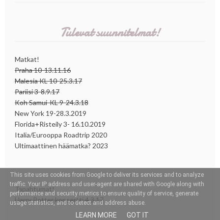
Tulevat suunnitelmat!
Matkat!
Praha 10-13.11.16
Malesia KL 10-25.3.17
Pariisi 3-8.9.17
Koh Samui-KL 9-24.3.18
New York 19-28.3.2019
Florida+Risteily 3- 16.10.2019
Italia/Eurooppa Roadtrip 2020
Ultimaattinen häämatka? 2023
This site uses cookies from Google to deliver its services and to analyze
traffic. Your IP address and user-agent are shared with Google along with
Tapahtumat!
performance and security metrics to ensure quality of service, generate
Harry Potter konsertti 4.3.17
usage statistics, and to detect and address abuse.
LEARN MORE
GOT IT