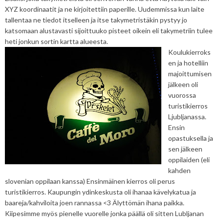
XYZ koordinaatit ja ne kirjoitettiin paperille. Uudemmissa kun laite
tallentaa ne tiedot itselleen ja itse takymetristäkin pystyy jo
katsomaan alustavasti sijoittuuko pisteet oikein eli takymetriin tulee
heti jonkun sortin kartta alueesta.
Koulukierroks
en ja hotelliin
majoittumisen
jälkeen oli
vuorossa
turistikierros
Ljubljanassa.
Ensin
opastuksella ja
sen jälkeen
oppilaiden (eli
kahden
slovenian oppilaan kanssa) Ensinmäinen kierros oli perus
turistikierros. Kaupungin ydinkeskusta oli ihanaa kävelykatua ja
baareja/kahviloita joen rannassa <3 Älyttömän ihana paikka.
Kiipesimme myös pienelle vuorelle jonka päällä oli sitten Lubljanan