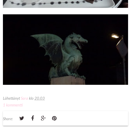
Lähettänyt
Sara
klo
20.03
1 kommentti
Share: