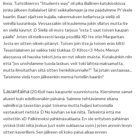
linna. Turistikierros "Students way" oli pika illallinen katukioskissa
jonka jälkeen italialaiset lähti seikkailemaan ja me päädyimme Pr'skele
baariin. Baari sijaitsee kujalla, rakennuksen kellarissa ja siellä oli
seinillä luurankoja. Vessassakin oli kuulemma jokin yllätys mutta ite
en siellä käynyt :D Siellä oli myös tarjous "osta 1 saat toisen kaupan
päälle" Joten oli melkosesti laseja pöydillä XD Ite otin Margaritan.
Josta en sitten oikein pitänyt. Toisen join itse ja toisen eräs kiltti
Tavastialainen joi vaikka teki tiukkaa :D Kiitos<3 Myös Menun
alaosassa oli hauska teksti jota en nyt oikein muista. Kutakuinkin niin
että "jos unohdamme tuoda laskun, voit toki lähteä maksamatta,
mutta ilmoitathan siitä sitten henkilökunnalle?" Tai jotain vastaavaa...
Taisimme vielä tuon jälkeenkin mennä hotellin baariin?
Lauantaina
(20.4)oli taas kaupunki suunnistusta. Kiersimme samat
alueet kuin edellisenäkin päivänä. Saimme tehtävämme ekana
valmiiksi ja tavastian pojat toisena mutta huijasi katsomalla
vastaukset netistä :D No käyhän se kai niitä. Tärkeintä että me
voitettiin xD Palkinnoksi pähkinäsuklaata. En ole erityisen pähkinän
ystävä (toki niitä joskus just esim suklaassa syön.) joten annoin levyn
sitten kaverilleni. Sen jälkeen oli koko päivä aikaa ennen