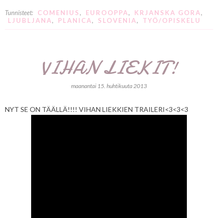
Tunnisteet:
COMENIUS
,
EUROOPPA
,
KRJANSKA GORA
,
LJUBLJANA
,
PLANICA
,
SLOVENIA
,
TYÖ/OPISKELU
VIHAN LIEKIT!
maanantai 15. huhtikuuta 2013
NYT SE ON TÄÄLLÄ!!!! VIHAN LIEKKIEN TRAILERI<3<3<3