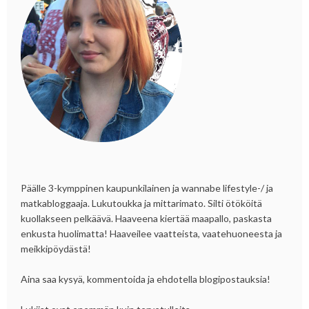
Päälle 3-kymppinen kaupunkilainen ja wannabe lifestyle-/ ja
matkabloggaaja. Lukutoukka ja mittarimato. Silti ötököitä
kuollakseen pelkäävä. Haaveena kiertää maapallo, paskasta
enkusta huolimatta! Haaveilee vaatteista, vaatehuoneesta ja
meikkipöydästä!
Aina saa kysyä, kommentoida ja ehdotella blogipostauksia!