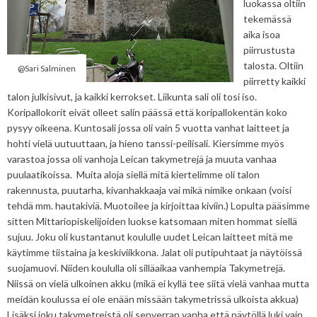
luokassa oltiin
tekemässä
aika isoa
piirrustusta
talosta. Oltiin
@Sari Salminen
piirretty kaikki
talon julkisivut, ja kaikki kerrokset. Liikunta sali oli tosi iso.
Koripallokorit eivät olleet salin päässä että koripallokentän koko
pysyy oikeena. Kuntosali jossa oli vain 5 vuotta vanhat laitteet ja
hohti vielä uutuuttaan, ja hieno tanssi-peilisali. Kiersimme myös
varastoa jossa oli vanhoja Leican takymetrejä ja muuta vanhaa
puulaatikoissa. Muita aloja siellä mitä kiertelimme oli talon
rakennusta, puutarha, kivanhakkaaja vai mikä nimike onkaan (voisi
tehdä mm. hautakiviä. Muotoilee ja kirjoittaa kiviin.) Lopulta pääsimme
sitten Mittariopiskelijoiden luokse katsomaan miten hommat siellä
sujuu. Joku oli kustantanut koululle uudet Leican laitteet mitä me
käytimme tiistaina ja keskiviikkona. Jalat oli putipuhtaat ja näytöissä
suojamuovi. Niiden koululla oli silläaikaa vanhempia Takymetrejä.
Niissä on vielä ulkoinen akku (mikä ei kyllä tee siitä vielä vanhaa mutta
meidän koulussa ei ole enään missään takymetrissä ulkoista akkua)
Lisäksi joku takymetreistä oli senverran vanha että näytöllä luki vain