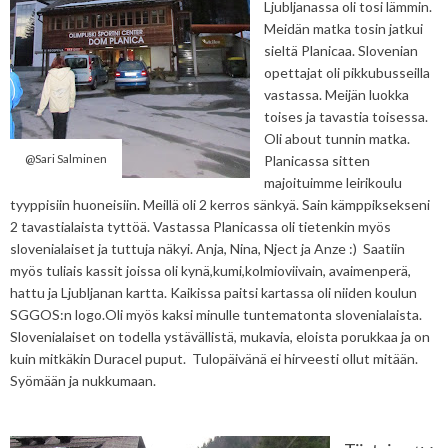
Ljubljanassa oli tosi lämmin.
Meidän matka tosin jatkui
sieltä Planicaa. Slovenian
opettajat oli pikkubusseilla
vastassa. Meijän luokka
toises ja tavastia toisessa.
Oli about tunnin matka.
@Sari Salminen
Planicassa sitten
majoituimme leirikoulu
tyyppisiin huoneisiin. Meillä oli 2 kerros sänkyä. Sain kämppiksekseni
2 tavastialaista tyttöä. Vastassa Planicassa oli tietenkin myös
slovenialaiset ja tuttuja näkyi. Anja, Nina, Nject ja Anze :) Saatiin
myös tuliais kassit joissa oli kynä,kumi,kolmioviivain, avaimenperä,
hattu ja Ljubljanan kartta. Kaikissa paitsi kartassa oli niiden koulun
SGGOS:n logo.Oli myös kaksi minulle tuntematonta slovenialaista.
Slovenialaiset on todella ystävällistä, mukavia, eloista porukkaa ja on
kuin mitkäkin Duracel puput. Tulopäivänä ei hirveesti ollut mitään.
Syömään ja nukkumaan.