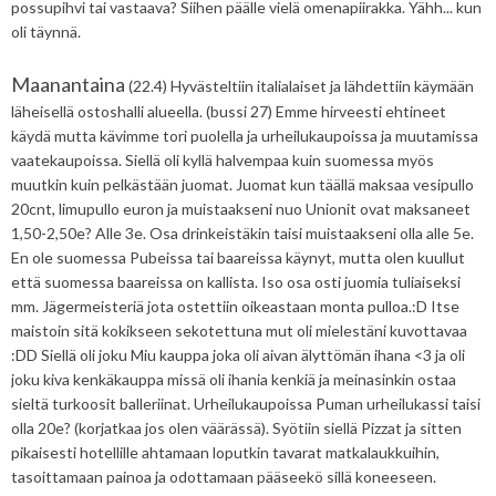
possupihvi tai vastaava? Siihen päälle vielä omenapiirakka. Yähh... kun
oli täynnä.
Maanantaina
(22.4) Hyvästeltiin italialaiset ja lähdettiin käymään
läheisellä ostoshalli alueella. (bussi 27) Emme hirveesti ehtineet
käydä mutta kävimme tori puolella ja urheilukaupoissa ja muutamissa
vaatekaupoissa. Siellä oli kyllä halvempaa kuin suomessa myös
muutkin kuin pelkästään juomat. Juomat kun täällä maksaa vesipullo
20cnt, limupullo euron ja muistaakseni nuo Unionit ovat maksaneet
1,50-2,50e? Alle 3e. Osa drinkeistäkin taisi muistaakseni olla alle 5e.
En ole suomessa Pubeissa tai baareissa käynyt, mutta olen kuullut
että suomessa baareissa on kallista. Iso osa osti juomia tuliaiseksi
mm. Jägermeisteriä jota ostettiin oikeastaan monta pulloa.:D Itse
maistoin sitä kokikseen sekotettuna mut oli mielestäni kuvottavaa
:DD Siellä oli joku Miu kauppa joka oli aivan älyttömän ihana <3 ja oli
joku kiva kenkäkauppa missä oli ihania kenkiä ja meinasinkin ostaa
sieltä turkoosit balleriinat. Urheilukaupoissa Puman urheilukassi taisi
olla 20e? (korjatkaa jos olen väärässä). Syötiin siellä Pizzat ja sitten
pikaisesti hotellille ahtamaan loputkin tavarat matkalaukkuihin,
tasoittamaan painoa ja odottamaan pääseekö sillä koneeseen.