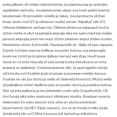
jonka jälkeen oli töiden editointointia, jousiammuntaa ja vanhojen
oppilaiden tarinoita. Jousiammunnan sijaan osa tosin päätti mennä
kävelemään 3h jonnekkin mökille ja takas. Jousiammunta oli ihan
kivaa. ensin osui 0/5 ja viimeiset nuolet ennen "kilpailua" niin 4/5.
Olimme italialaiset vastaan me. Olimme johdossa reippaasti mutta
sitten meitä ei ollut tasamäärä ampujia eikä me saatu käyttää meijän
parasta ampujaa joten me muut sitten jokainen ampui yhden nuolen.
Hävisimme sitten 4 pisteellä. Hauskaa kyllä oli. Illalla oli taas vapaata.
Käytiin tyttöjen kanssa kylillä ja osa pelas futista, osa pinpongiin
(esim me tytöt) ja istuimme (jälleen kerran) vain iltaa. Huvittavaa
tässä on se että reissulla ei saisi juoda koska oletuksena on että
mukana on alaikäisiä. Ostimme/joimme silti. Ja opettajatkin tietää
siitä koska osti itsekkin ja jäi istumaan ja juomaan meidän kanssa.
Itsehän en siis juo olutta ja siellä oli siidereitä huonosti. Mutta siellä
oli paikallista Union Radleria joka on puolet olutta ja puoleksi mehua.
Sitä sai joka paikasta ja me joimmekin usein siitä Grapefruittia. Oli
tosi hyvää eikä edes maistunut ollenkaan oluelta. Ainakaan omasta
mielestäni. En edes tiennyt että siinä on olutta ennenkuin
kaveri kertoi. (Ja HEI! Eipäs naureta. Jos se on hyvää ni miks pitäis
tietää mitä siin on?) Siinä istuessa tuli tarinoitua erikoisista