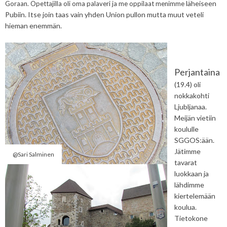
läheiseen
Goraan. Opettajilla oli oma palaveri ja me oppilaat menimme
Pubiin. Itse join taas vain yhden Union pullon mutta muut veteli
hieman enemmän.
Perjantaina
(19.4) oli
nokkakohti
Ljubljanaa.
Meijän vietiin
koululle
SGGOS:ään.
Jätimme
@Sari Salminen
tavarat
luokkaan ja
lähdimme
kiertelemään
koulua.
Tietokone