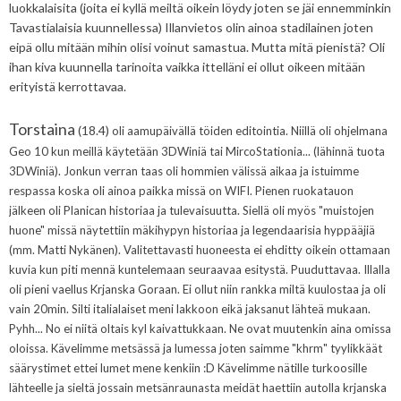
luokkalaisita (joita ei kyllä meiltä oikein löydy joten se jäi ennemminkin
Tavastialaisia kuunnellessa) Illanvietos olin ainoa stadilainen joten
eipä ollu mitään mihin olisi voinut samastua. Mutta mitä pienistä? Oli
ihan kiva kuunnella tarinoita vaikka ittelläni ei ollut oikeen mitään
erityistä kerrottavaa.
Torstaina
(18.4)
oli aamupäivällä töiden editointia. Niillä oli ohjelmana
Geo 10 kun meillä käytetään 3DWiniä tai MircoStationia... (lähinnä tuota
3DWiniä). Jonkun verran taas oli hommien välissä aikaa ja istuimme
respassa koska oli ainoa paikka missä on WIFI. Pienen ruokatauon
jälkeen oli Planican historiaa ja tulevaisuutta. Siellä oli myös "muistojen
huone" missä näytettiin mäkihypyn historiaa ja legendaarisia hyppääjiä
(mm. Matti Nykänen). Valitettavasti huoneesta ei ehditty oikein ottamaan
kuvia kun piti mennä kuntelemaan seuraavaa esitystä. Puuduttavaa. Illalla
oli pieni vaellus Krjanska Goraan. Ei ollut niin rankka miltä kuulostaa ja oli
vain 20min. Silti italialaiset meni lakkoon eikä jaksanut lähteä mukaan.
Pyhh... No ei niitä oltais kyl kaivattukkaan. Ne ovat muutenkin aina omissa
oloissa. Kävelimme metsässä ja lumessa joten saimme "khrm" tyylikkäät
säärystimet ettei lumet mene kenkiin :D Kävelimme nätille turkoosille
lähteelle ja sieltä jossain metsänraunasta meidät haettiin autolla krjanska