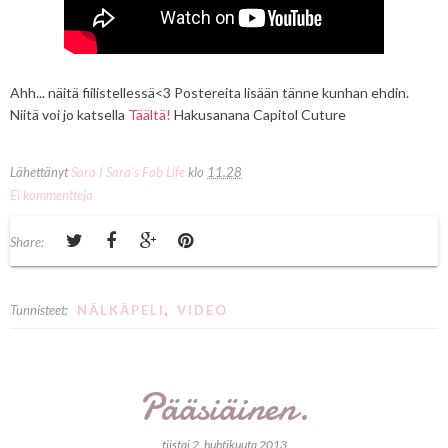
Ahh... näitä fiilistellessä<3 Postereita lisään tänne kunhan ehdin.
Niitä voi jo katsella
Täältä!
Hakusanana Capitol Cuture
Lähettänyt
Sara I Sara's Fab Life
klo
11.28
Ei kommentteja
Share:
Tunnisteet:
NÄLKÄPELI
,
VIDEO
Pääsiäinen.
tiistai 2. huhtikuuta 2013