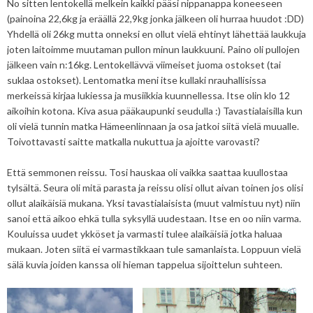
No sitten lentokellä melkein kaikki pääsi nippanappa koneeseen
(painoina 22,6kg ja eräällä 22,9kg jonka jälkeen oli hurraa huudot :DD)
Yhdellä oli 26kg mutta onneksi en ollut vielä ehtinyt lähettää laukkuja
joten laitoimme muutaman pullon minun laukkuuni. Paino oli pullojen
jälkeen vain n:16kg. Lentokellävvä viimeiset juoma ostokset (tai
suklaa ostokset). Lentomatka meni itse kullaki nrauhallisissa
merkeissä kirjaa lukiessa ja musiikkia kuunnellessa. Itse olin klo 12
aikoihin kotona. Kiva asua pääkaupunki seudulla :) Tavastialaisilla kun
oli vielä tunnin matka Hämeenlinnaan ja osa jatkoi siitä vielä muualle.
Toivottavasti saitte matkalla nukuttua ja ajoitte varovasti?
Että semmonen reissu. Tosi hauskaa oli vaikka saattaa kuullostaa
tylsältä. Seura oli mitä parasta ja reissu olisi ollut aivan toinen jos olisi
ollut alaikäisiä mukana. Yksi tavastialaisista (muut valmistuu nyt) niin
sanoi että aikoo ehkä tulla syksyllä uudestaan. Itse en oo niin varma.
Kouluissa uudet ykköset ja varmasti tulee alaikäisiä jotka haluaa
mukaan. Joten siitä ei varmastikkaan tule samanlaista. Loppuun vielä
sälä kuvia joiden kanssa oli hieman tappelua sijoittelun suhteen.