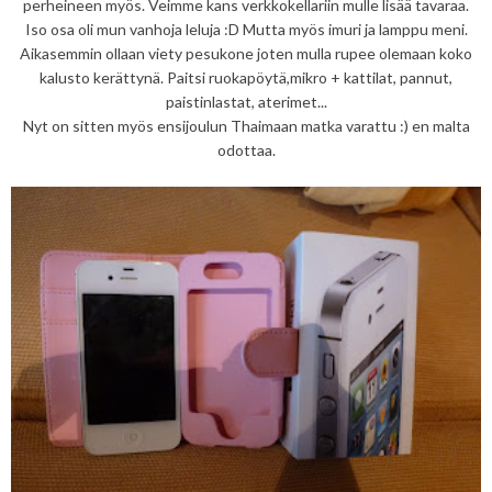
perheineen myös. Veimme kans verkkokellariin mulle lisää tavaraa.
Iso osa oli mun vanhoja leluja :D Mutta myös imuri ja lamppu meni.
Aikasemmin ollaan viety pesukone joten mulla rupee olemaan koko
kalusto kerättynä. Paitsi ruokapöytä,mikro + kattilat, pannut,
paistinlastat, aterimet...
Nyt on sitten myös ensijoulun Thaimaan matka varattu :) en malta
odottaa.