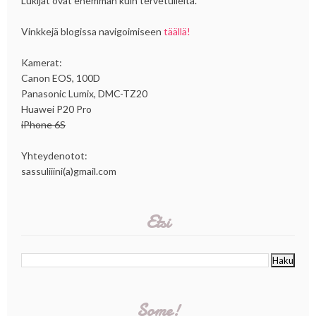
Lukijat ovat enemmän kuin tervetulleita.
Vinkkejä blogissa navigoimiseen
täällä!
Kamerat:
Canon EOS, 100D
Panasonic Lumix, DMC-TZ20
Huawei P20 Pro
iPhone 6S
Yhteydenotot:
sassuliiini(a)gmail.com
Etsi
Some!