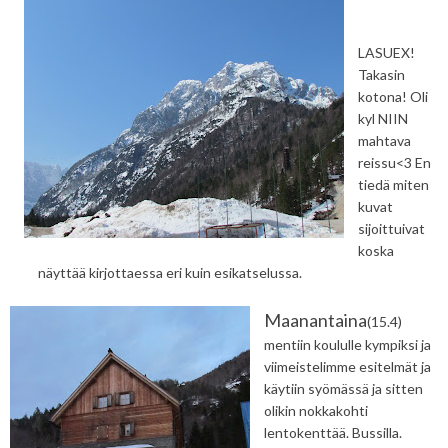
LASUEX!
Takasin
kotona! Oli
kyl NIIN
mahtava
reissu<3 En
tiedä miten
kuvat
sijoittuivat
koska
näyttää kirjottaessa eri kuin esikatselussa.
Maanantaina
(15.4)
mentiin koululle kympiksi ja
viimeistelimme esitelmät ja
käytiin syömässä ja sitten
olikin nokkakohti
lentokenttää. Bussilla.