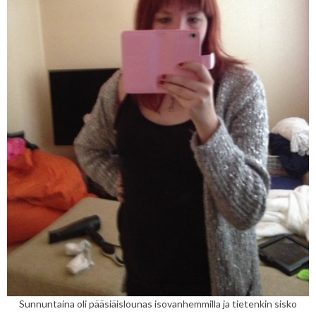
Sunnuntaina oli pääsiäislounas isovanhemmilla ja tietenkin sisko