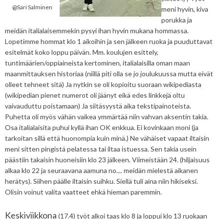
@Sari Salminen
meni hyvin, kiva
porukka ja
meidän italialaisemmekin pysyi ihan hyvin mukana hommassa.
Lopetimme hommat klo 1 aikoihin ja sen jälkeen ruoka ja puuduttavat
esitelmät koko loppu päivän. Mm. koulujen esittely,
tuntimäärien/oppiaineista kertominen, italialaisilla oman maan
maanmittauksen historiaa (niillä piti olla se jo joulukuussa mutta eivät
olleet tehneet sitä) Ja nytkin se oli kopioitu suoraan wikipediasta
(wikipedian pienet numerot oli jäänyt eikä edes linkkejä oltu
vaivauduttu poistamaan) Ja siitäsyystä aika tekstipainoteista.
Puhetta oli myös vähän vaikea ymmärtää niin vahvan aksentin takia.
Osa italialaisita puhui kyllä ihan OK enkkua. Ei kovinkaan moni (ja
tarkoitan sillä että huonompia kuin minä.) Ne vähäiset vapaat iltaisin
meni sitten pingistä pelatessa tai iltaa istuessa. Sen takia usein
päästiin takaisin huoneisiin klo 23 jälkeen. Viimeistään 24. (hiljaisuus
alkaa klo 22 ja seuraavana aamuna no.... meidän mielestä aikanen
herätys). Siihen päälle iltaisin suihku. Siellä tuli aina niin hikiseksi.
Olisin voinut valita vaatteet ehkä hieman paremmin.
Keskiviikkona
(17.4) työt alkoi taas klo 8 ja loppui klo 13 ruokaan