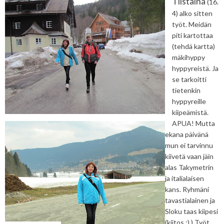
Tiistaina
(16.
4) alko sitten
työt. Meidän
piti kartottaa
(tehdä kartta)
mäkihyppy
hyppyreistä. Ja
se tarkoitti
tietenkin
hyppyreille
kiipeämistä.
APUA! Mutta
ekana päivänä
mun ei tarvinnu
kiivetä vaan jäin
alas Takymetrin
ja italialaisen
kans. Ryhmäni
tavastialainen ja
Sloku taas kiipesi
(kiitos :) ) Työt