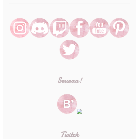
Seuraa!
Twitch