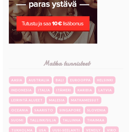
Matka tunnisteet
AASIA
AUSTRALIA
BALI
EUROOPPA
HELSINKI
INDONESIA
ITALIA
ITÄMERI
KARIBIA
LATVIA
LEIRINTÄ ALUEET
MALESIA
MATKAMESSUT
OCEANIA
SAARISTO
SINGAPORE
SLOVENIA
SUOMI
TALLINK/SILJA
TALLINNA
THAIMAA
TUKHOLMA
USA
UUSI-SEELANTI
VENEILY
VIRO