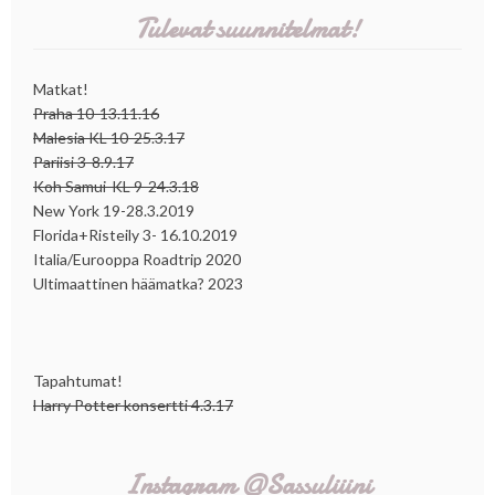
Tulevat suunnitelmat!
Matkat!
Praha 10-13.11.16
Malesia KL 10-25.3.17
Pariisi 3-8.9.17
Koh Samui-KL 9-24.3.18
New York 19-28.3.2019
Florida+Risteily 3- 16.10.2019
Italia/Eurooppa Roadtrip 2020
Ultimaattinen häämatka? 2023
Tapahtumat!
Harry Potter konsertti 4.3.17
Instagram @Sassuliiini