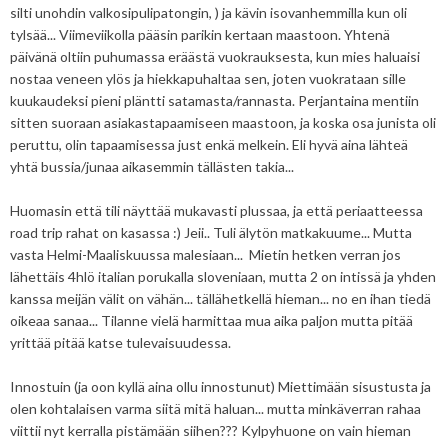
silti unohdin valkosipulipatongin, ) ja kävin isovanhemmilla kun oli
tylsää... Viimeviikolla pääsin parikin kertaan maastoon. Yhtenä
päivänä oltiin puhumassa eräästä vuokrauksesta, kun mies haluaisi
nostaa veneen ylös ja hiekkapuhaltaa sen, joten vuokrataan sille
kuukaudeksi pieni pläntti satamasta/rannasta. Perjantaina mentiin
sitten suoraan asiakastapaamiseen maastoon, ja koska osa junista oli
peruttu, olin tapaamisessa just enkä melkein. Eli hyvä aina lähteä
yhtä bussia/junaa aikasemmin tällästen takia...
Huomasin että tili näyttää mukavasti plussaa, ja että periaatteessa
road trip rahat on kasassa :) Jeii.. Tuli älytön matkakuume... Mutta
vasta Helmi-Maaliskuussa malesiaan... Mietin hetken verran jos
lähettäis 4hlö italian porukalla sloveniaan, mutta 2 on intissä ja yhden
kanssa meijän välit on vähän... tällähetkellä hieman... no en ihan tiedä
oikeaa sanaa... Tilanne vielä harmittaa mua aika paljon mutta pitää
yrittää pitää katse tulevaisuudessa.
Innostuin (ja oon kyllä aina ollu innostunut) Miettimään sisustusta ja
olen kohtalaisen varma siitä mitä haluan... mutta minkäverran rahaa
viittii nyt kerralla pistämään siihen??? Kylpyhuone on vain hieman