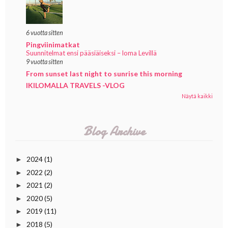
6 vuotta sitten
Pingviinimatkat
Suunnitelmat ensi pääsiäiseksi – loma Levillä
9 vuotta sitten
From sunset last night to sunrise this morning
IKILOMALLA TRAVELS -VLOG
Näytä kaikki
Blog Archive
2024
(1)
►
2022
(2)
►
2021
(2)
►
2020
(5)
►
2019
(11)
►
2018
(5)
►