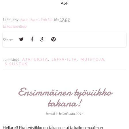
ASP
Lähettänyt
Sara I Sara's Fab Life
klo
12.09
Ei kommentteja
Share:
Tunnisteet:
AJATUKSIA
,
LEFFA-ILTA
,
MUISTOJA
,
SISUSTUS
Ensimmäinen työviikko
takana!
torstai 3. heinäkuuta 2014
Hellurei! Eka työviikko on takana, mutta kaiken maailman