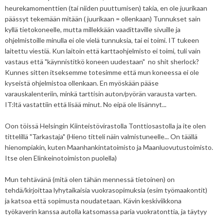
heurekamomenttien (tai niiden puuttumisen) takia, en ole juurikaan
päässyt tekemään mitään ( juurikaan = ollenkaan) Tunnukset sain
kyllä tietokoneelle, mutta millekkään vaadittaville sivuille ja
ohjelmistoille minulla ei ole vielä tunnuksia, tai ei toimi. IT tukeen
laitettu viestiä. Kun laitoin että karttaohjelmisto ei toimi, tuli vain
vastaus että "käynnistitkö koneen uudestaan" no shit sherlock?
Kunnes sitten itseksemme totesimme että mun koneessa ei ole
kyseistä ohjelmistoa ollenkaan. En myöskään pääse
varauskalenteriin, minkä tarttisin auton/pyörän varausta varten.
IT:ltä vastattiin että lisää minut. No eipä ole lisännyt...
Oon töissä Helsingin Kiinteistövirastolla Tonttiosastolla ja ite olen
tittelillä "Tarkastaja" (Hieno titteli näin valmistuneelle... On täällä
hienompiakin, kuten Maanhankintatoimisto ja Maanluovutustoimisto.
Itse olen Elinkeinotoimiston puolella)
Mun tehtävänä (mitä olen tähän mennessä tietoinen) on
tehdä/kirjoittaa lyhytaikaisia vuokrasopimuksia (esim työmaakontit)
ja katsoa että sopimusta noudatetaan. Kävin keskiviikkona
työkaverin kanssa autolla katsomassa paria vuokratonttia, ja täytyy