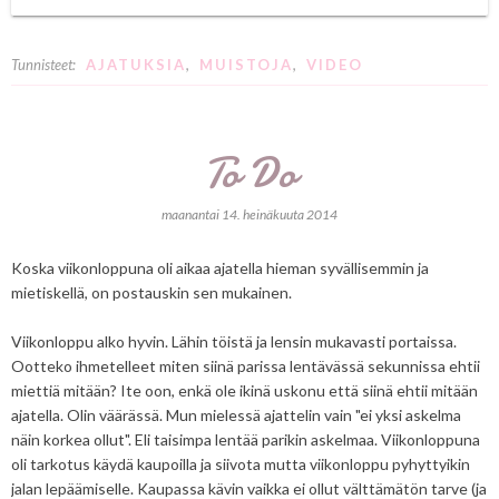
Tunnisteet:
AJATUKSIA
,
MUISTOJA
,
VIDEO
To Do
maanantai 14. heinäkuuta 2014
Koska viikonloppuna oli aikaa ajatella hieman syvällisemmin ja
mietiskellä, on postauskin sen mukainen.
Viikonloppu alko hyvin. Lähin töistä ja lensin mukavasti portaissa.
Ootteko ihmetelleet miten siinä parissa lentävässä sekunnissa ehtii
miettiä mitään? Ite oon, enkä ole ikinä uskonu että siinä ehtii mitään
ajatella. Olin väärässä. Mun mielessä ajattelin vain "ei yksi askelma
näin korkea ollut". Eli taisimpa lentää parikin askelmaa. Viikonloppuna
oli tarkotus käydä kaupoilla ja siivota mutta viikonloppu pyhyttyikin
jalan lepäämiselle. Kaupassa kävin vaikka ei ollut välttämätön tarve (ja