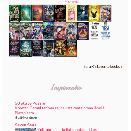
view books
Sara R's favorite books »
Inspiraatio
50 State Puzzle
Kreetan Gerani tarjoaa rauhallista rantalomaa lähellä
Plataniasta
4 viikkoa sitten
Seven Seas
Kulttuuri- ja urheilutapahtumat Los