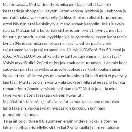
Masentavaa... Mutta tiedätkös mikä piristää mieltä? Lämmin
kesäsade ja shoppailu. Käytiin Katan kanssa Jyskissä ja Jumbossa ja
mun piti hakea vain kenkähylly (ja fiksu ihminen olisi ottanut mitan,
ettei käy niin että kenkähylly ei mahdukkaan kaappiin. Jes!) ja avain-
nauha. Mukaan lähti kuitenkin sitten istuin tyynyt, tyynyt, mustat
housut, ponnarit, sukat, pyykkipoikia, levykotelon, levyyn kirjottamis
kynän (No ideas mikä sen oikea nimitys) ja siihen päälle vielä
tajuttoman kallis ja tajuttoman iso läjä tyhjiä DVD:tä. Siis 50 levyä ja
60e... HALLELUJA ois ehkä pitäny kattoo tarkemmin mitä ostaa??
Voisin myydä niitä 2e/kpl et jos joku haluaa muutaman... Lämmin kesä
sadekkin piristää, ja jyskistä autolle juoksiessa kipitin paljain jaloin
koska eteen oli ilmestyny mukavan kokoinen lätäkkö mitä ei pystyny
kiertää... Mutta ite oisin voinu vielä juoksennella sateessa, ja kuinka
romanttinen lämmin vesisade voikaan olla?? Mutta joo... Ja minä
typerys en sitten taaskaan oikeen kuvaillut...
M pääsi intistä lomille ja oli kiva vaihtaa muutama sana ennenkuin
lähti takaisin, vaikka sydän hyppäsikin kurkkuun kun näin
ponnahdusikkunan...
Isi ja äitipuoli tulee 8.8 suomeen ensin yhdeksi yöksi, sitten ne
lähtee karibian risteilylle, sitten kai 2 yötä täällä ja lähtee takaisin