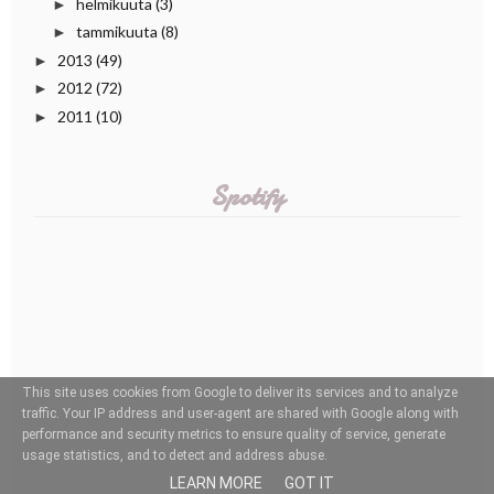
helmikuuta
(3)
►
tammikuuta
(8)
►
2013
(49)
►
2012
(72)
►
2011
(10)
►
Spotify
This site uses cookies from Google to deliver its services and to analyze
traffic. Your IP address and user-agent are shared with Google along with
performance and security metrics to ensure quality of service, generate
usage statistics, and to detect and address abuse.
LEARN MORE
GOT IT