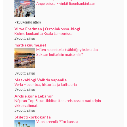
Angelesissa – vinkit lipunhankintaan
7 kuukautta sitten
Virve Fredman | Ostolakossa-blogi
Kolme kuukautta Kuala Lumpurissa
2 vuotta sitten
matkakuume.net
Miten suunnitella (sähkö)pyörämatka
Saksan huikeisiin maisemiin?
3 vuotta sitten
Matkablogi Vaihda vapaalle
Verla – Luontoa, historiaa ja kulttuuria
3 vuotta sitten
Archie gone Lebanon
Népran Top 5 suosikkituotteet reissussa: road tripin
ykkösvalinnat
5 vuotta sitten
Stilettikorkokanta
Vuosi treeniä PT:n kanssa