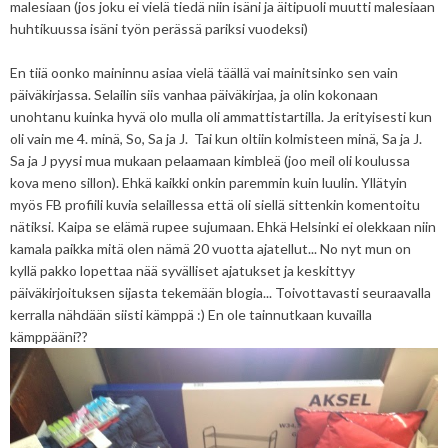
malesiaan (jos joku ei vielä tiedä niin isäni ja äitipuoli muutti malesiaan
huhtikuussa isäni työn perässä pariksi vuodeksi)
En tiiä oonko maininnu asiaa vielä täällä vai mainitsinko sen vain
päiväkirjassa. Selailin siis vanhaa päiväkirjaa, ja olin kokonaan
unohtanu kuinka hyvä olo mulla oli ammattistartilla. Ja erityisesti kun
oli vain me 4. minä, So, Sa ja J. Tai kun oltiin kolmisteen minä, Sa ja J.
Sa ja J pyysi mua mukaan pelaamaan kimbleä (joo meil oli koulussa
kova meno sillon). Ehkä kaikki onkin paremmin kuin luulin. Yllätyin
myös FB profiili kuvia selaillessa että oli siellä sittenkin komentoitu
nätiksi. Kaipa se elämä rupee sujumaan. Ehkä Helsinki ei olekkaan niin
kamala paikka mitä olen nämä 20 vuotta ajatellut... No nyt mun on
kyllä pakko lopettaa nää syvälliset ajatukset ja keskittyy
päiväkirjoituksen sijasta tekemään blogia... Toivottavasti seuraavalla
kerralla nähdään siisti kämppä :) En ole tainnutkaan kuvailla
kämppääni??