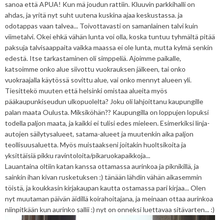
sanoa että APUA! Kun mä joudun rattiin. Kluuvin parkkihalli on
ahdas, ja yritä nyt suht uutena kuskina ajaa keskustassa. ja
odotappas vaan talvea... Toivottavasti on samanlainen talvi kuin
viimetalvi. Okei ehkä vähän lunta voi olla, koska tuntuu tyhmältä pitää
paksuja talvisaappaita vaikka maassa ei ole lunta, mutta kylmä senkin
edestä. Itse tarkastaminen oli simppeliä. Ajoimme paikalle,
katsoimme onko alue siivottu vuokrauksen jälkeen, tai onko
vuokraajalla käytössä sovittu alue, vai onko mennyt alueen yli.
Tiesittekö muuten että helsinki omistaa alueita myös
pääkaupunkiseudun ulkopuolelta? Joku oli lahjoittanu kaupungille
palan maata Oulusta. Miksiköhän?? Kaupungilla on loppujen lopuksi
todella paljon maata, ja kaikki ei tulisi edes mieleen. Esimerkiksi linja-
autojen säilytysalueet, satama-alueet ja muutenkin aika paljon
teollisuusaluetta. Myös muistaakseni joitakin huoltsikoita ja
yksittäisiä pikku ravintoloita/pikaruokapaikkoja...
Lauantaina oltiin katan kanssa ottamassa aurinkoa ja piknikillä, ja
sainkin ihan kivan rusketuksen :) tänään lähdin vähän aikasemmin
töistä, ja koukkasin kirjakaupan kautta ostamassa pari kirjaa... Olen
nyt muutaman päivän äidillä koirahoitajana, ja meinaan ottaa aurinkoa
niinpitkään kun aurinko sallii :) nyt on onneksi luettavaa sitävarten... :)