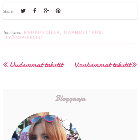
Share:
Tunnisteet:
KAUPUNGILLA
,
MAANMITTAUS
,
TYÖ/OPISKELU
Uudemmat tekstit
Vanhemmat tekstit
Bloggaaja