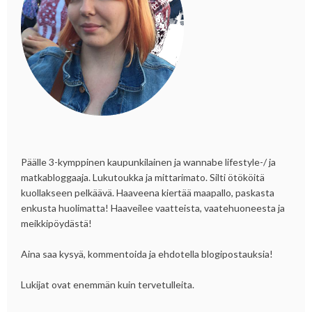
Päälle 3-kymppinen kaupunkilainen ja wannabe lifestyle-/ ja
matkabloggaaja. Lukutoukka ja mittarimato. Silti ötököitä
kuollakseen pelkäävä. Haaveena kiertää maapallo, paskasta
enkusta huolimatta! Haaveilee vaatteista, vaatehuoneesta ja
meikkipöydästä!
Aina saa kysyä, kommentoida ja ehdotella blogipostauksia!
Lukijat ovat enemmän kuin tervetulleita.