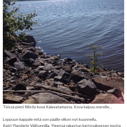
Töissä pieni fiilistly kuva Kalasatamasta. Kova kaipuu merelle...
Loppuun kappale mitä oon päälle viikon nyt kuunnellu.
Katri Ylanderin Välitunnilla. Yleensä rakastun kertosäkeesen mutta