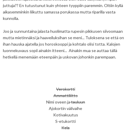
juttuja?? En tutustunut kuin yhteen tyyppiin paremmin. Oltiin kyllä
aikasemminkin liikuttu samassa porukassa mutta riparilla vasta
kunnolla.
Joo ja sunnuntaina jalasta huolimatta rupesin pikkusen siivoomaan
mutta mietinnäksi ja haaveiluksihan se meni... Tuloksena se että on
ihan hauska ajatella jos horoskooppi ja kohtalo olisi totta. Kalojen
luonnekuvaus sopii ainakin itteeni... Ainakin mua se auttaa tällä
hetkellä menemään eteenpäin ja uskovan johonkin parempaan.
Verokortti
Ammattiliitto
Nimi oveen ja
tauluun
Ajokortin välivaihe
Kotivakuutus
S-etukortti
Kela