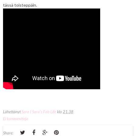
tässä toisteppäin.
Lähettänyt
Sara I Sara's Fab Life
klo
21.38
Ei kommentteja
Share: