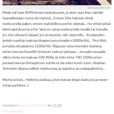
Mulla tuli taas NIIN hirveä matkakuume, ja aloin taas ihan täböllä
haaveilemaan route 66 tripistä... Ennen 30w haluisin ehtiä
matkustella paljon, ennen mahdollista perhe-elämää... Ite yritän pitää
kiinni ajatuksesta että "aina on varaa matkustella tavalla tai toisella,
jos sitä oikeasti haluaa" jos ei muuten, niin säästölle... Kuukauden
jenkki roadtrip maksaa blogien perusteella n:3000e/hlö... Yksi 4hlö
porukka oli pärjänny 2200e/hlö. Riippuen aina montako mukana,
miten bensat/hotellit/yhteiset maksut jaetaan... Jossakin muualla
viikon loma voi maksaa 500-800e, ja 2vko loma 700-1000e joten
periaatteessa hinta/pituus suhde ei ole edes kovin suuri. Ainahan
tietenkin riippuu milloin matkustaa, ja majoitus ja ruokapaikoista...
Mutta enivei... Hellettä pukkaa, joten kaivan kirjan laukusta ja meen
ottaa aurinkoo :)
Lähettänyt
Sara I Sara's Fab Life
klo
15.48
Ei kommentteja