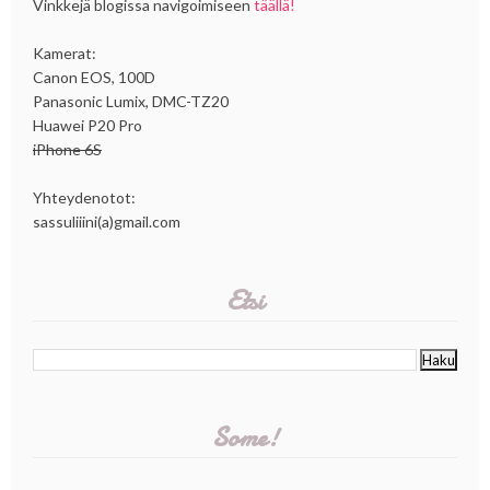
Vinkkejä blogissa navigoimiseen
täällä!
Kamerat:
Canon EOS, 100D
Panasonic Lumix, DMC-TZ20
Huawei P20 Pro
iPhone 6S
Yhteydenotot:
sassuliiini(a)gmail.com
Etsi
Some!