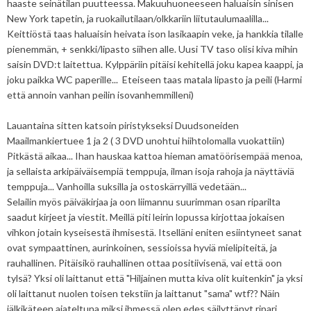
haaste seinätilan puutteessa. Makuuhuoneeseen haluaisin sinisen
New York tapetin, ja ruokailutilaan/olkkariin liitutaulumaalilla...
Keittiöstä taas haluaisin heivata ison lasikaapin veke, ja hankkia tilalle
pienemmän, + senkki/lipasto siihen alle. Uusi TV taso olisi kiva mihin
saisin DVD:t laitettua. Kylppäriin pitäisi kehitellä joku kapea kaappi, ja
joku paikka WC paperille... Eteiseen taas matala lipasto ja peili (Harmi
että annoin vanhan peilin isovanhemmilleni)
Lauantaina sitten katsoin piristykseksi Duudsoneiden
Maailmankiertuee 1 ja 2 ( 3 DVD unohtui hiihtolomalla vuokattiin)
Pitkästä aikaa... Ihan hauskaa kattoa hieman amatöörisempää menoa,
ja sellaista arkipäiväisempiä temppuja, ilman isoja rahoja ja näyttäviä
temppuja... Vanhoilla suksilla ja ostoskärryillä vedetään...
Selailin myös päiväkirjaa ja oon liimannu suurimman osan riparilta
saadut kirjeet ja viestit. Meillä piti leirin lopussa kirjottaa jokaisen
vihkon jotain kyseisestä ihmisestä. Itselläni eniten esiintyneet sanat
ovat sympaattinen, aurinkoinen, sessioissa hyviä mielipiteitä, ja
rauhallinen. Pitäisikö rauhallinen ottaa positiivisenä, vai että oon
tylsä? Yksi oli laittanut että "Hiljainen mutta kiva olit kuitenkin" ja yksi
oli laittanut nuolen toisen tekstiin ja laittanut "sama" wtf?? Näin
jälkikäteen ajateltuna miksi ihmessä olen edes säilyttänyt ripari