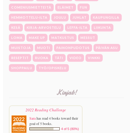
COMENIUSMIETTEITÄ
ELÄIMET
FUN
HEMMOTTELU-ILTA
JOULU
JUHLAT
KAUPUNGILLA
KESÄ
KIRJA-ARVOSTELU
LEFFA-ILTA
LIIKUNTA
LOMA
MAKE UP
MATKUSTUS
MESSUT
MUISTOJA
MUOTI
PAINONPUDOTUS
PÄIVÄN ASU
RESEPTIT
RUOKA
TÄTI
VIDEO
VINKKI
SHOPPAILU
TYÖ/OPISKELU
Kirjat!
2022 Reading Challenge
Sara
has read 4 books toward their
goal of 5 books.
4 of 5 (80%)