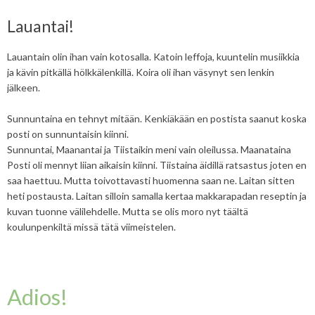
Lauantai!
Lauantain olin ihan vain kotosalla. Katoin leffoja, kuuntelin musiikkia
ja kävin pitkällä hölkkälenkillä. Koira oli ihan väsynyt sen lenkin
jälkeen.
Sunnuntaina en tehnyt mitään. Kenkiäkään en postista saanut koska
posti on sunnuntaisin kiinni.
Sunnuntai, Maanantai ja Tiistaikin meni vain oleilussa. Maanataina
Posti oli mennyt liian aikaisin kiinni. Tiistaina äidillä ratsastus joten en
saa haettuu. Mutta toivottavasti huomenna saan ne. Laitan sitten
heti postausta. Laitan silloin samalla kertaa makkarapadan reseptin ja
kuvan tuonne välilehdelle. Mutta se olis moro nyt täältä
koulunpenkiltä missä tätä viimeistelen.
Adios!