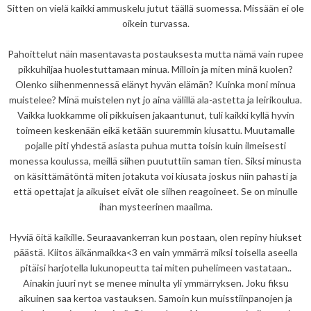
Sitten on vielä kaikki ammuskelu jutut täällä suomessa. Missään ei ole
oikein turvassa.
Pahoittelut näin masentavasta postauksesta mutta nämä vain rupee
pikkuhiljaa huolestuttamaan minua. Milloin ja miten minä kuolen?
Olenko siihenmennessä elänyt hyvän elämän? Kuinka moni minua
muistelee? Minä muistelen nyt jo aina välillä ala-astetta ja leirikoulua.
Vaikka luokkamme oli pikkuisen jakaantunut, tuli kaikki kyllä hyvin
toimeen keskenään eikä ketään suuremmin kiusattu. Muutamalle
pojalle piti yhdestä asiasta puhua mutta toisin kuin ilmeisesti
monessa koulussa, meillä siihen puututtiin saman tien. Siksi minusta
on käsittämätöntä miten jotakuta voi kiusata joskus niin pahasti ja
että opettajat ja aikuiset eivät ole siihen reagoineet. Se on minulle
ihan mysteerinen maailma.
Hyviä öitä kaikille. Seuraavankerran kun postaan, olen repiny hiukset
päästä. Kiitos äikänmaikka<3 en vain ymmärrä miksi toisella aseella
pitäisi harjotella lukunopeutta tai miten puhelimeen vastataan..
Ainakin juuri nyt se menee minulta yli ymmärryksen. Joku fiksu
aikuinen saa kertoa vastauksen. Samoin kun muisstiinpanojen ja