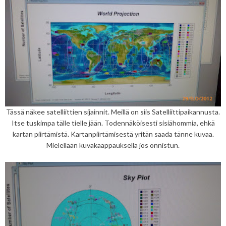
Tässä näkee satelliittien sijainnit. Meillä on siis Satelliittipaikannusta.
Itse tuskimpa tälle tielle jään. Todennäköisesti sisiähommia, ehkä
kartan piirtämistä. Kartanpiirtämisestä yritän saada tänne kuvaa.
Mielellään kuvakaappauksella jos onnistun.