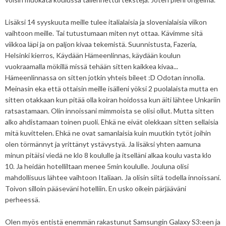
Lisäksi 14 syyskuuta meille tulee italialaisia ja slovenialaisia viikon
vaihtoon meille. Tai tutustumaan miten nyt ottaa. Kävimme sitä
viikkoa läpi ja on paljon kivaa tekemistä. Suunnistusta, Fazeria,
Helsinki kierros, Käydään Hämeenlinnas, käydään koulun
vuokraamalla mökillä missä tehään sitten kaikkea kivaa...
Hämeenlinnassa on sitten jotkin yhteis bileet :D Odotan innolla.
Meinasin eka että ottaisin meille isälleni yöksi 2 puolalaista mutta en
sitten otakkaan kun pitää olla koiran hoidossa kun äiti lähtee Unkariin
ratsastamaan. Olin innoissani mimmoista se olisi ollut. Mutta sitten
alko ahdistamaan toinen puoli. Ehkä ne eivät olekkaan sitten sellaisia
mitä kuvittelen. Ehkä ne ovat samanlaisia kuin muutkin tytöt joihin
olen törmännyt ja yrittänyt ystävystyä. Ja lisäksi yhten aamuna
minun pitäisi viedä ne klo 8 koululle ja itselläni alkaa koulu vasta klo
10. Ja heidän hotelliltaan menee 5min koululle. Jouluna olisi
mahdollisuus lähtee vaihtoon Italiaan. Ja olisin siitä todella innoissani.
Toivon silloin pääseväni hotelliin. En usko oikein pärjääväni
perheessä.
Olen myös entistä enemmän rakastunut Samsungin Galaxy S3:een ja