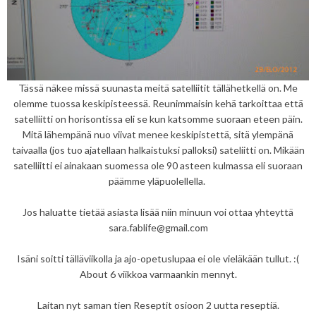
Tässä näkee missä suunasta meitä satelliitit tällähetkellä on. Me
olemme tuossa keskipisteessä. Reunimmaisin kehä tarkoittaa että
satelliitti on horisontissa eli se kun katsomme suoraan eteen päin.
Mitä lähempänä nuo viivat menee keskipistettä, sitä ylempänä
taivaalla (jos tuo ajatellaan halkaistuksi palloksi) sateliitti on. Mikään
satelliitti ei ainakaan suomessa ole 90 asteen kulmassa eli suoraan
päämme yläpuolellella.
Jos haluatte tietää asiasta lisää niin minuun voi ottaa yhteyttä
sara.fablife@gmail.com
Isäni soitti tälläviikolla ja ajo-opetuslupaa ei ole vieläkään tullut. :(
About 6 viikkoa varmaankin mennyt.
Laitan nyt saman tien Reseptit osioon 2 uutta reseptiä.