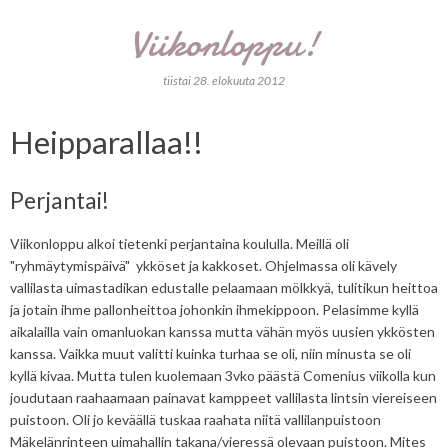
Viikonloppu!
tiistai 28. elokuuta 2012
Heipparallaa!!
Perjantai!
Viikonloppu alkoi tietenki perjantaina koululla. Meillä oli
"ryhmäytymispäivä" ykköset ja kakkoset. Ohjelmassa oli kävely
vallilasta uimastadikan edustalle pelaamaan mölkkyä, tulitikun heittoa
ja jotain ihme pallonheittoa johonkin ihmekippoon. Pelasimme kyllä
aikalailla vain omanluokan kanssa mutta vähän myös uusien ykkösten
kanssa. Vaikka muut valitti kuinka turhaa se oli, niin minusta se oli
kyllä kivaa. Mutta tulen kuolemaan 3vko päästä Comenius viikolla kun
joudutaan raahaamaan painavat kamppeet vallilasta lintsin viereiseen
puistoon. Oli jo keväällä tuskaa raahata niitä vallilanpuistoon
Mäkelänrinteen uimahallin takana/vieressä olevaan puistoon. Mites