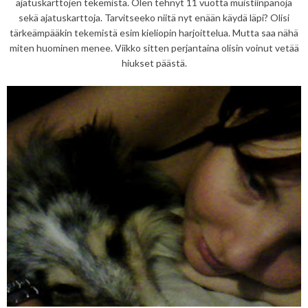
ajatuskarttojen tekemistä. Olen tehnyt 11 vuotta muistiinpanoja
sekä ajatuskarttoja. Tarvitseeko niitä nyt enään käydä läpi? Olisi
tärkeämpääkin tekemistä esim kieliopin harjoittelua. Mutta saa nähä
miten huominen menee. Viikko sitten perjantaina olisin voinut vetää
hiukset päästä.