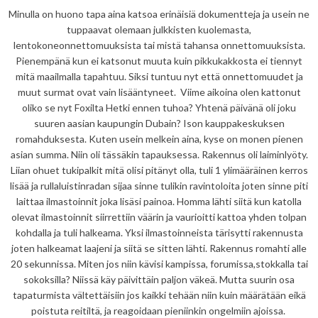
Minulla on huono tapa aina katsoa erinäisiä dokumentteja ja usein ne
tuppaavat olemaan julkkisten kuolemasta,
lentokoneonnettomuuksista tai mistä tahansa onnettomuuksista.
Pienempänä kun ei katsonut muuta kuin pikkukakkosta ei tiennyt
mitä maailmalla tapahtuu. Siksi tuntuu nyt että onnettomuudet ja
muut surmat ovat vain lisääntyneet. Viime aikoina olen kattonut
oliko se nyt Foxilta Hetki ennen tuhoa? Yhtenä päivänä oli joku
suuren aasian kaupungin Dubain? Ison kauppakeskuksen
romahduksesta. Kuten usein melkein aina, kyse on monen pienen
asian summa. Niin oli tässäkin tapauksessa. Rakennus oli laiminlyöty.
Liian ohuet tukipalkit mitä olisi pitänyt olla, tuli 1 ylimääräinen kerros
lisää ja rullaluistinradan sijaa sinne tulikin ravintoloita joten sinne piti
laittaa ilmastoinnit joka lisäsi painoa. Homma lähti siitä kun katolla
olevat ilmastoinnit siirrettiin väärin ja vaurioitti kattoa yhden tolpan
kohdalla ja tuli halkeama. Yksi ilmastoinneista tärisytti rakennusta
joten halkeamat laajeni ja siitä se sitten lähti. Rakennus romahti alle
20 sekunnissa. Miten jos niin kävisi kampissa, forumissa,stokkalla tai
sokoksilla? Niissä käy päivittäin paljon väkeä. Mutta suurin osa
tapaturmista vältettäisiin jos kaikki tehään niin kuin määrätään eikä
poistuta reitiltä, ja reagoidaan pieniinkin ongelmiin ajoissa.