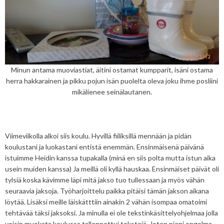
Minun antama muoviastiat, äitini ostamat kumpparit, isäni ostama
herra hakkarainen ja pikku pojun isän puolelta oleva joku ihme posliini
mikälienee seinälautanen.
Viimeviikolla alkoi siis koulu. Hyvillä fiiliksillä mennään ja pidän
koulustani ja luokastani entistä enemmän. Ensinmäisenä päivänä
istuimme Heidin kanssa tupakalla (minä en siis polta mutta istun aika
usein muiden kanssa) Ja meillä oli kyllä hauskaa. Ensinmäiset päivät oli
tylsiä koska kävimme läpi mitä jakso tuo tullessaan ja myös vähän
seuraavia jaksoja. Työharjoittelu paikka pitäisi tämän jakson aikana
löytää. Lisäksi meille läiskätttiin ainakin 2 vähän isompaa omatoimi
tehtävää täksi jaksoksi. Ja minulla ei ole tekstinkäsittelyohjelmaa jolla
voisin muokata koulussa tallennettui tekstejä. Joten pieni ongelma.