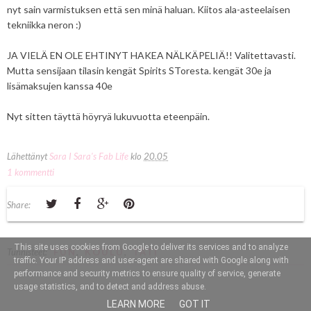
nyt sain varmistuksen että sen minä haluan. Kiitos ala-asteelaisen
tekniikka neron :)
JA VIELÄ EN OLE EHTINYT HAKEA NÄLKÄPELIÄ!! Valitettavasti.
Mutta sensijaan tilasin kengät Spirits SToresta. kengät 30e ja
lisämaksujen kanssa 40e
Nyt sitten täyttä höyryä lukuvuotta eteenpäin.
Lähettänyt
Sara I Sara's Fab Life
klo
20.05
1 kommentti
Share:
This site uses cookies from Google to deliver its services and to analyze
Tunnisteet:
FUN
,
KOULU
,
TÄTI
traffic. Your IP address and user-agent are shared with Google along with
performance and security metrics to ensure quality of service, generate
usage statistics, and to detect and address abuse.
LEARN MORE
GOT IT