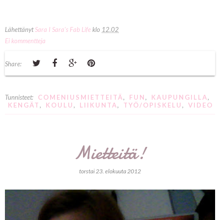
Lähettänyt
Sara I Sara's Fab Life
klo
12.02
Ei kommentteja
Share:
Tunnisteet:
COMENIUSMIETTEITÄ
,
FUN
,
KAUPUNGILLA
,
KENGÄT
,
KOULU
,
LIIKUNTA
,
TYÖ/OPISKELU
,
VIDEO
Mietteitä!
torstai 23. elokuuta 2012