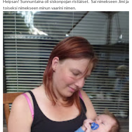
Heipsan! Sunnuntaina oli siskonpojan ristiäiset. Sai nimekseen Jimi ja
toiseksi nimekseen minun vaarini nimen.