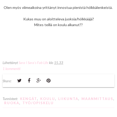
Olen myös viimeaikoina yrittänyt innostua pienistä hölkkälenkeistä.
Kukas muu on aloitteleva juoksia/hölkkääjä?
Mites teillä on koulu alkanut??
Lähettänyt
Sara I Sara's Fab Life
klo
15.33
1 kommentti
Share:
Tunnisteet:
KENGÄT
,
KOULU
,
LIIKUNTA
,
MAANMITTAUS
,
RUOKA
,
TYÖ/OPISKELU