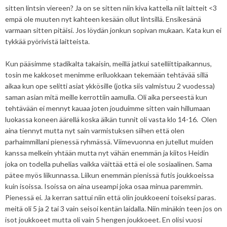
sitten lintsin viereen? Ja on se sitten niin kiva kattella niit laitteit <3
empä ole muuten nyt kahteen kesään ollut lintsillä. Ensikesänä
varmaan sitten pitäisi. Jos löydän jonkun sopivan mukaan. Kata kun ei
tykkää pyörivistä laitteista.
Kun pääsimme stadikalta takaisin, meillä jatkui satelliittipaikannus,
tosin me kakkoset menimme eriluokkaan tekemään tehtävää sillä
aikaa kun ope selitti asiat ykkösille (jotka siis valmistuu 2 vuodessa)
saman asian mitä meille kerrottiin aamulla. Oli aika perseestä kun
tehtävään ei mennyt kauaa joten jouduimme sitten vain hillumaan
luokassa koneen äärellä koska äikän tunnit oli vasta klo 14-16. Olen
aina tiennyt mutta nyt sain varmistuksen siihen että olen
parhaimmillani pienessä ryhmässä. Viimevuonna en jutellut muiden
kanssa melkein yhtään mutta nyt vähän enemmän ja kiitos Heidin
joka on todella puhelias vaikka väittää että ei ole sosiaalinen. Sama
pätee myös liikunnassa. Liikun enemmän pienissä futis joukkoeissa
kuin isoissa. Isoissa on aina useampi joka osaa minua paremmin.
Pienessä ei. Ja kerran sattui niin että olin joukkoeeni toiseksi paras.
meitä oli 5 ja 2 tai 3 vain seisoi kentän laidalla. Niin minäkin teen jos on
isot joukkoeet mutta oli vain 5 hengen joukkoeet. En olisi vuosi