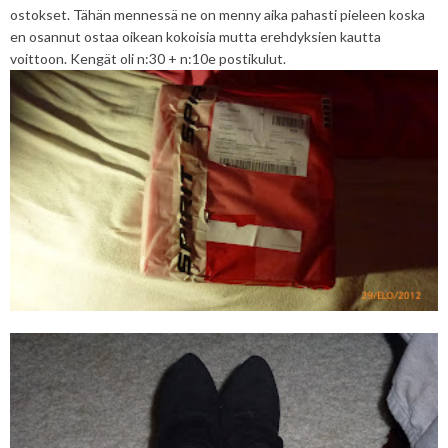
ostokset. Tähän mennessä ne on menny aika pahasti pieleen koska
en osannut ostaa oikean kokoisia mutta erehdyksien kautta
voittoon. Kengät oli n:30 + n:10e postikulut.