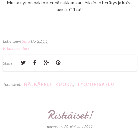
Mutta nyt on pakko mennä nukkumaan. Aikainen herätys ja koira-
aamu. Öitää!!
Lähettänyt
Sara
klo
22.01
Ei kommentteja
Share:
Tunnisteet:
NÄLKÄPELI
,
RUOKA
,
TYÖ/OPISKELU
Ristiäiset!
maanantai 20. elokuuta 2012