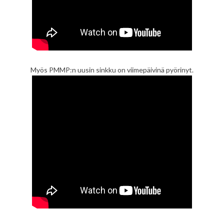
Myös PMMP:n uusin sinkku on viimepäivinä pyörinyt.