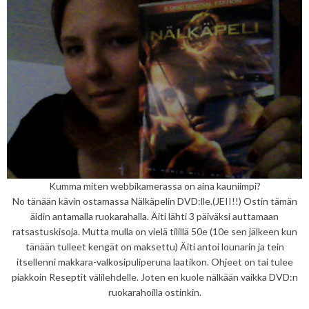
Kumma miten webbikamerassa on aina kauniimpi?
No tänään kävin ostamassa Nälkäpelin DVD:lle.(JEII!!) Ostin tämän
äidin antamalla ruokarahalla. Äiti lähti 3 päiväksi auttamaan
ratsastuskisoja. Mutta mulla on vielä tilillä 50e (10e sen jälkeen kun
tänään tulleet kengät on maksettu) Äiti antoi lounarin ja tein
itsellenni makkara-valkosipuliperuna laatikon. Ohjeet on tai tulee
piakkoin Reseptit välilehdelle. Joten en kuole nälkään vaikka DVD:n
ruokarahoilla ostinkin.