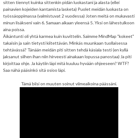
sitten tiennyt kuinka sittenkin pidän luokastani ja alasta (ellei
painavien kojeiden kantamista lasketa) Puolet meidän luokasta on
työssäoppimassa (valmistuvat 2 vuodessa) Joten meitä on mukavasti
minun lisäkseni vain 6. Samaan aikaan yleensä 5. Yksi on lähestulkoon
aina poissa.
Äikäntunti oli yhtä karmea kuin kuvittelin. Saimme MindMap "kokeet"
takaisin ja sain tietysti kiitettävän. Minkäs muunkaan tuollaisessa
tehtävässä? Tänään meidän piti sitten tehdä käsiala testi (en kyllä
jaksanut siihen ihan niin hirveesti ainakaan lopussa panostaa) Ja piti
kirjoittaa ohje. Ja käytiin läpi mitä kuuluu hyvään ohjeeseen? WTF?
Saa nähä pääsinkö sitä osioo läpi.
Tämä biisi on muuten soinut viimeaikoina päässäni.