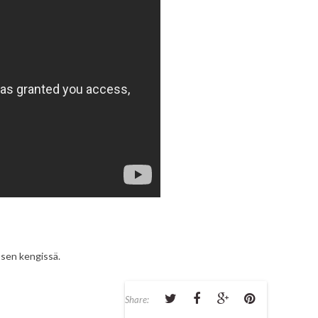
apsen kengissä.
Share: