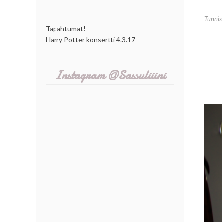
Tunnis
Tapahtumat!
Harry Potter konsertti 4.3.17
Instagram @Sassuliiini