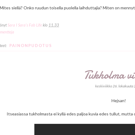
Mites siellä? Onko ruudun toisella puolella laihduttajia? Miten on mennyt?
tänyt
Sara I Sara's Fab Life
klo
11.33
mentteja
teet:
PAINONPUDOTUS
Tukholma v
keskiviikko 26. lokakuuta
Hejsan!
Itseasiassa tukholmasta ei kyllä edes paljoa kuvia edes tullut, mutta o