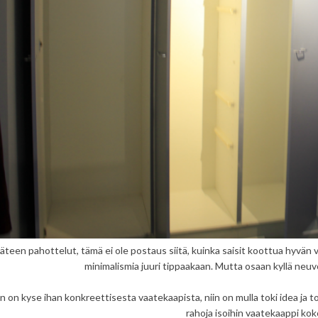
äteen pahottelut, tämä ei ole postaus siitä, kuinka saisit koottua hyvän v
minimalismia juuri tippaakaan. Mutta osaan kyllä neuv
 on kyse ihan konkreettisesta vaatekaapista, niin on mulla toki idea ja t
rahoja isoihin vaatekaappi kok