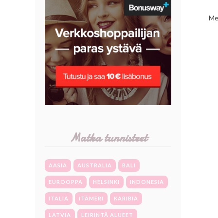
Mei
Matka tunnisteet
AASIA
AUSTRALIA
BALI
EUROOPPA
HELSINKI
INDONESIA
ITALIA
ITÄMERI
KARIBIA
LATVIA
LEIRINTÄ ALUEET