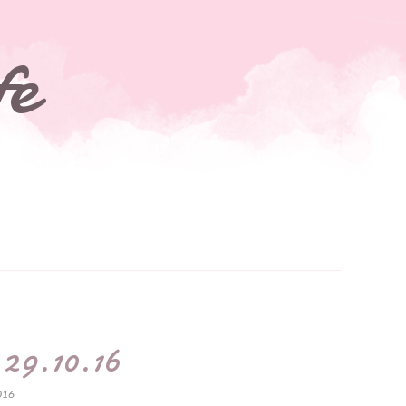
fe
 29.10.16
2016