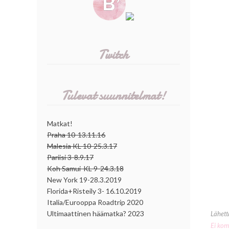
Twitch
Tulevat suunnitelmat!
Matkat!
Praha 10-13.11.16
Malesia KL 10-25.3.17
Pariisi 3-8.9.17
Koh Samui-KL 9-24.3.18
New York 19-28.3.2019
Florida+Risteily 3- 16.10.2019
Italia/Eurooppa Roadtrip 2020
Ultimaattinen häämatka? 2023
Lähet
Ei kom