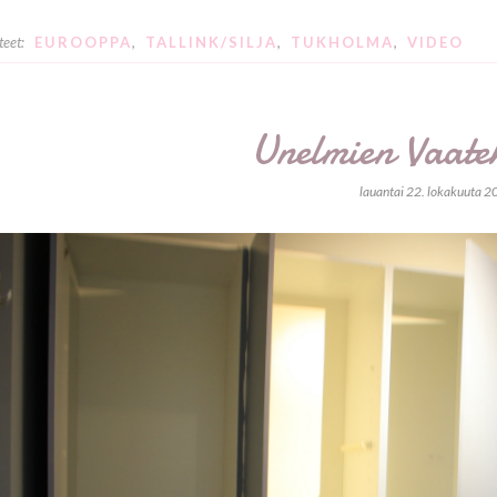
teet:
EUROOPPA
,
TALLINK/SILJA
,
TUKHOLMA
,
VIDEO
Unelmien Vaat
lauantai 22. lokakuuta 