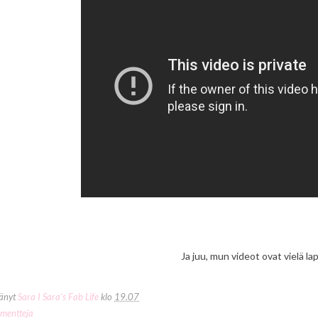
Ja juu, mun videot ovat vielä l
tänyt
Sara I Sara's Fab Life
klo
19.07
mentteja