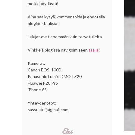
meikkipöydästä!
Aina saa kysyä, kommentoida ja ehdotella
blogipostauksia!
Lukijat ovat enemmän kuin tervetulleita.
Vinkkejä blogissa navigoimiseen
täällä!
Kamerat:
Canon EOS, 100D
Panasonic Lumix, DMC-TZ20
Huawei P20 Pro
iPhone 6S
Yhteydenotot:
sassuliiini(a)gmail.com
Etsi