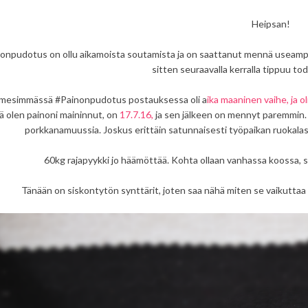
Heipsan!
onpudotus on ollu aikamoista soutamista ja on saattanut mennä useampi v
sitten seuraavalla kerralla tippuu tod
imesimmässä #Painonpudotus postauksessa oli a
ika maaninen vaihe, ja ol
ä olen painoni maininnut, on
17.7.16,
ja sen jälkeen on mennyt paremmin. R
porkkanamuussia. Joskus erittäin satunnaisesti työpaikan ruokalas
60kg rajapyykki jo häämöttää. Kohta ollaan vanhassa koossa, 
Tänään on siskontytön synttärit, joten saa nähä miten se vaikutta