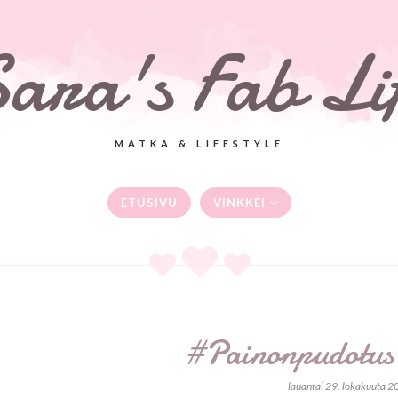
ara's Fab Li
MATKA & LIFESTYLE
ETUSIVU
VINKKEI
#Painonpudotus
lauantai 29. lokakuuta 