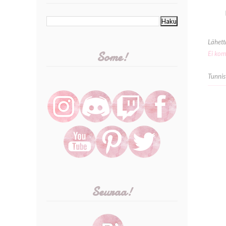
Lähet
Some!
Ei kom
Tunnis
Seuraa!