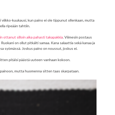
iikko-kuukausi, kun paino ei ole tippunut ollenkaan, mutta
ella ripeään tahtiin.
in ottanut silloin aika pahasti takapakkia
. Viimesin postaus
uokani on ollut pitkälti samaa. Kana salaattia sekä kanaa ja
sa syömässä. Joskus paino on noussut, joskus ei.
sitten pitäisi päästä uuteen-vanhaan kokoon.
a painoon, mutta huomenna sitten taas skarpataan.