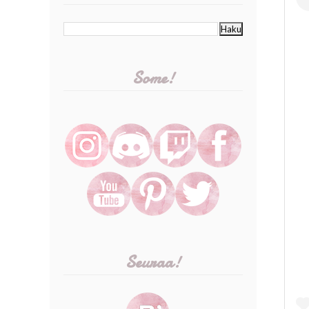
Some!
Seuraa!