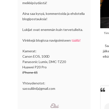
meikkipöydästä!
Aina saa kysyä, kommentoida ja ehdotella
blogipostauksia!
Lukijat ovat enemmän kuin tervetulleita.
Tim
Vinkkejä blogissa navigoimiseen
täällä!
Sa
Kamerat:
jälk
Canon EOS, 100D
eikä
Panasonic Lumix, DMC-TZ20
Huawei P20 Pro
iPhone 6S
Yhteydenotot:
sassuliiini(a)gmail.com
Etsi