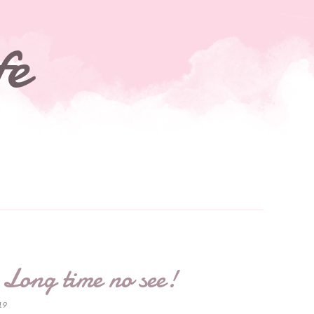
fe
Long time no see!
19