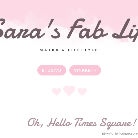
ara's Fab Li
MATKA & LIFESTYLE
ETUSIVU
VINKKEI
Oh, Hello Times Square! 
tiistai 9. heinäkuuta 20