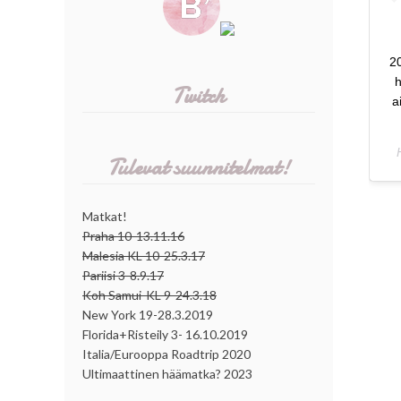
20
h
Twitch
a
Tulevat suunnitelmat!
Matkat!
Praha 10-13.11.16
Malesia KL 10-25.3.17
Pariisi 3-8.9.17
Koh Samui-KL 9-24.3.18
New York 19-28.3.2019
Florida+Risteily 3- 16.10.2019
Italia/Eurooppa Roadtrip 2020
Ultimaattinen häämatka? 2023