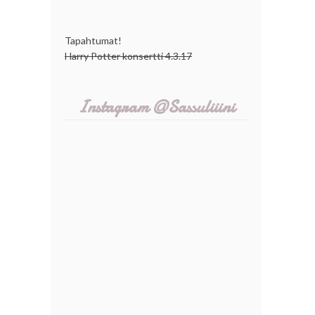
Tapahtumat!
Harry Potter konsertti 4.3.17
Instagram @Sassuliiini