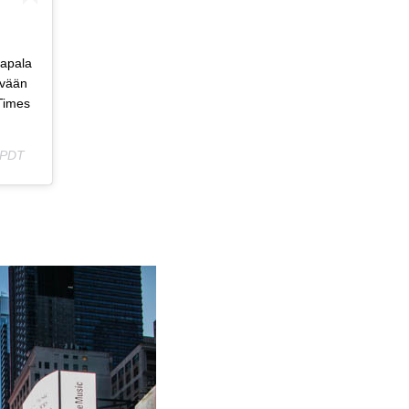
tapala
evään
 Times
0 PDT