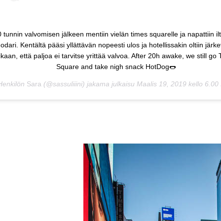
 tunnin valvomisen jälkeen mentiin vielän times squarelle ja napattiin il
odari. Kentältä pääsi yllättävän nopeesti ulos ja hotellissakin oltiin järk
ikaan, että paljoa ei tarvitse yrittää valvoa. After 20h awake, we still go
Square and take nigh snack HotDog🌭
Henkilön
Sara
(@sassuliiini) jakama julkaisu
Maalis 19, 2019 kello 6.0