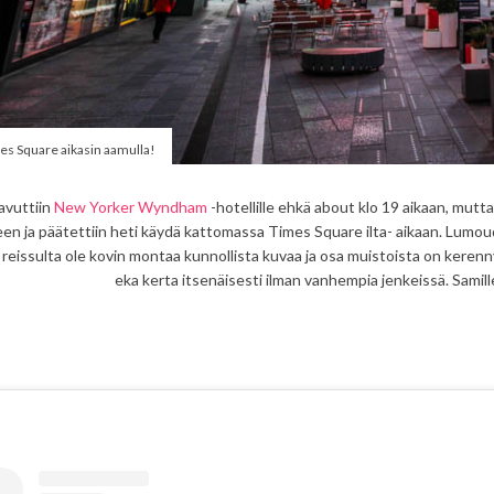
es Square aikasin aamulla!
avuttiin
New Yorker Wyndham
-hotellille ehkä about klo 19 aikaan, mutta
een ja päätettiin heti käydä kattomassa Times Square ilta- aikaan. Lumoud
 reissulta ole kovin montaa kunnollista kuvaa ja osa muistoista on kerennyt
eka kerta itsenäisesti ilman vanhempia jenkeissä. Samill