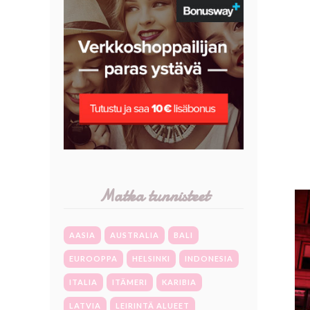
Matka tunnisteet
AASIA
AUSTRALIA
BALI
EUROOPPA
HELSINKI
INDONESIA
ITALIA
ITÄMERI
KARIBIA
LATVIA
LEIRINTÄ ALUEET