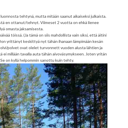
luonnosta tehtynä, mutta mitään saanut aikaiseksi julkaista.
istä en ottanut/tehnyt. Viimeset 2 vuotta on ehkä lienee
elyä omasta jaksamisesta.
vää töissä. (Ja tämä on siis mahdollista vain siksi, että äitini
Oon yrittänyt keskittyä nyt tähän ihanaan lämpimään kesän
 polvi/polvet ovat olelet turvonnett vuoden alusta lähtien ja
kä ei millään tavalla auta tähän aivoväsymykseen. Joten yritän
 Se on kyllä helpommin sanottu kuin tehty.