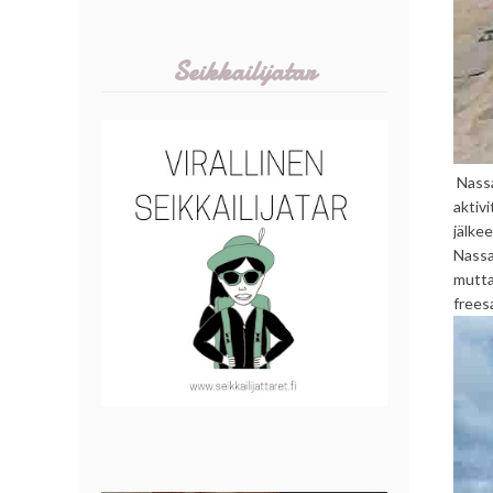
Seikkailijatar
Nassau
aktiv
jälkee
Nassa
mutta
free