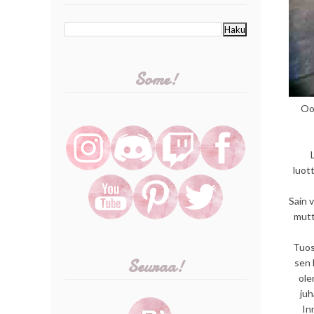
Some!
Oon
luot
Sain 
mutt
Tuos
Seuraa!
sen 
ole
juh
In