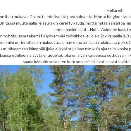
Hellurei!!
 on ihan mukavat 2 vuotta edellisestä postauksesta. Monta blogipostaus 
On tässä muutamalla reissullakin keretty käydä, mutta mitään sisältöä ni
enemmänkin ollut... Noh... Asioiden käsitt
in huhtikuussa tekemään lyhyempää työviikkoa, eli olen 2pv vapaalla ja 3 päi
mummini perinnöllä sain maksettua oman osuuteni asuntolainasta pois). 
uun, siivoamaan kämppää (joka ei kyllä suju ihan niin kuin ajattelin, koska
ksissa edelleen ja syytä ei tiedetä), joka on aivan karseessa sotkussa, mi
saada kämpän sellaseen kuntoon, missä aivot saavat levätä.