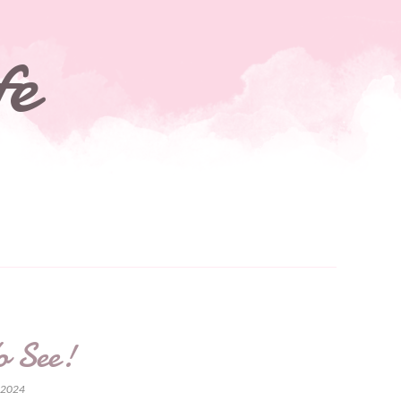
fe
o See!
a 2024