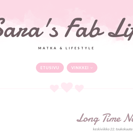
ara's Fab Li
MATKA & LIFESTYLE
ETUSIVU
VINKKEI
Long Time N
keskiviikko 22. toukokuut