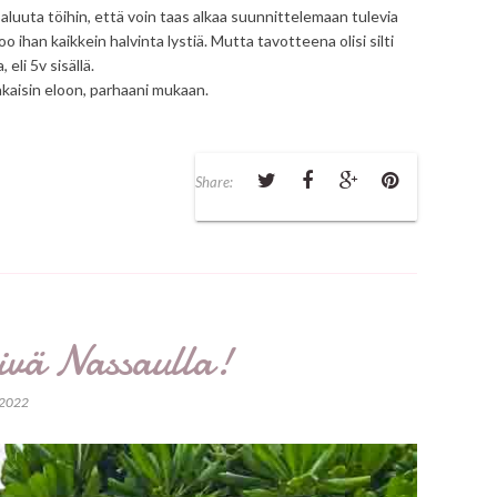
paluuta töihin, että voin taas alkaa suunnittelemaan tulevia
 ihan kaikkein halvinta lystiä. Mutta tavotteena olisi silti
eli 5v sisällä.
takaisin eloon, parhaani mukaan.
Share:
ivä Nassaulla!
a 2022