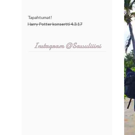
Tapahtumat!
Harry Potter konsertti 4.3.17
Instagram @Sassuliiini