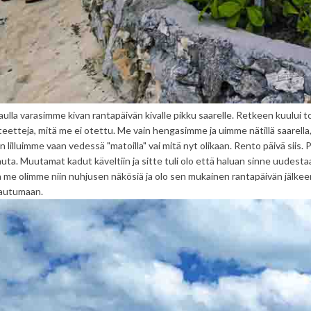
lla varasimme kivan rantapäivän kivalle pikku saarelle. Retkeen kuului toki 
iteetteja, mitä me ei otettu. Me vain hengasimme ja uimme nätillä saarella
n lilluimme vaan vedessä "matoilla" vai mitä nyt olikaan. Rento päivä siis. P
uta. Muutamat kadut käveltiin ja sitte tuli olo että haluan sinne uudestaan
 me olimme niin nuhjusen näkösiä ja olo sen mukainen rantapäivän jälke
sautumaan.