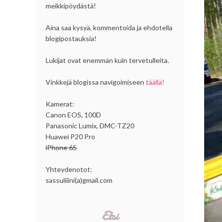
meikkipöydästä!
Aina saa kysyä, kommentoida ja ehdotella
blogipostauksia!
Lukijat ovat enemmän kuin tervetulleita.
Vinkkejä blogissa navigoimiseen
täällä!
Kamerat:
Canon EOS, 100D
Panasonic Lumix, DMC-TZ20
Huawei P20 Pro
iPhone 6S
Yhteydenotot:
sassuliiini(a)gmail.com
Etsi