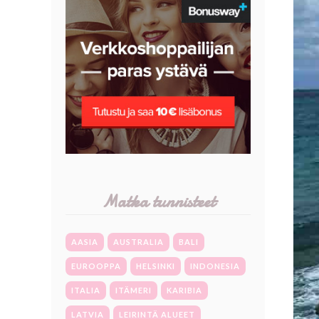
Matka tunnisteet
AASIA
AUSTRALIA
BALI
EUROOPPA
HELSINKI
INDONESIA
ITALIA
ITÄMERI
KARIBIA
LATVIA
LEIRINTÄ ALUEET