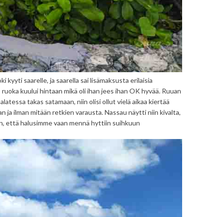
kyyti saarelle, ja saarella sai lisämaksusta erilaisia
, ruoka kuului hintaan mikä oli ihan jees ihan OK hyvää. Ruuan
alatessa takas satamaan, niin olisi ollut vielä aikaa kiertää
 ja ilman mitään retkien varausta. Nassau näytti niin kivalta,
en, että halusimme vaan mennä hyttiin suihkuun