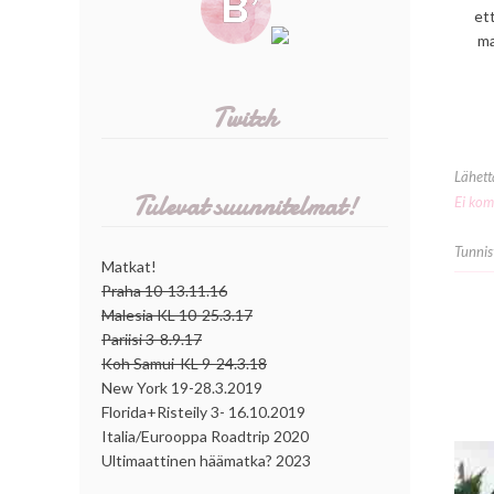
ett
ma
Twitch
Lähet
Tulevat suunnitelmat!
Ei kom
Tunnis
Matkat!
Praha 10-13.11.16
Malesia KL 10-25.3.17
Pariisi 3-8.9.17
Koh Samui-KL 9-24.3.18
New York 19-28.3.2019
Florida+Risteily 3- 16.10.2019
Italia/Eurooppa Roadtrip 2020
Ultimaattinen häämatka? 2023