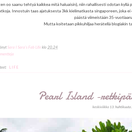
en oo saanu tehtyä kaikkea mitä haluaisin), niin rahallisesti odotan kyllä 
tkoja. Innostuin taas ajatuksesta 3kk kielimatkasta singaporeen, joka ei oo
päästä viimeistään 35-vuotiaana, 
Mutta koitetaan pikkuhiljaa herätellä blogiakin 
tänyt
Sara I Sara's Fab Life
klo
20.24
mentteja
teet:
LIFE
Pearl Island -retkipä
keskiviikko 13. huhtikuut