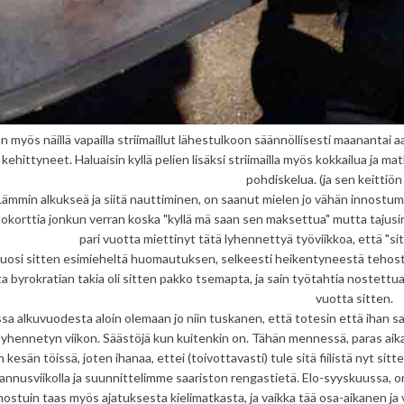
 myös näillä vapailla striimaillut lähestulkoon säännöllisesti maanantai aam
kehittyneet. Haluaisin kyllä pelien lisäksi striimailla myös kokkailua ja ma
pohdiskelua. (ja sen keittiön
Lämmin alkukseä ja siitä nauttiminen, on saanut mielen jo vähän innostum
tokorttia jonkun verran koska "kyllä mä saan sen maksettua" mutta tajusin
pari vuotta miettinyt tätä lyhennettyä työviikkoa, että "s
vuosi sitten esimieheltä huomautuksen, selkeesti heikentyneestä tehosta 
a byrokratian takia oli sitten pakko tsemapta, ja sain työtahtia nostettua
vuotta sitten.
sa alkuvuodesta aloin olemaan jo niin tuskanen, että totesin että ihan sam
lyhennetyn viikon. Säästöjä kun kuitenkin on. Tähän mennessä, paras aika 
n kesän töissä, joten ihanaa, ettei (toivottavasti) tule sitä fiilistä nyt si
annusviikolla ja suunnittelimme saariston rengastietä. Elo-syyskuussa, o
nostuin taas myös ajatuksesta kielimatkasta, ja vaikka tää osa-aikanen ja 