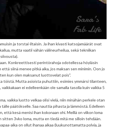
uisin ja torstai-iltaisin. Ja ihan kivasti katsojamäärät ovat
tkailua, mutta vaatii vähän välineurheilua, sekä tekniikan
 siivousta).
aan. Konkreettisesti perintörahoja odotellessa höyläsin
 että siinä menee pitkä aika, jos maksan sen minimin. Oon jo
itten kun olen maksanut luottovelat pois".
töistä. Mutta asioista puhuttiin, esimies ymmärsi tilanteen,
, vaikkakaan ei edelleenkään ole samalla tasolla kuin vaikka 5
a, vaikka luotto velkaa olisi vielä, niin minähän perkele otan
tälle päätökselle. Saa nauttia pihasta ja lämmöstä. Edelleen
tten, että kesä menisi ihan kokonaan ohi. Meillä on viikon loma
n sitten 3vko loma, mutta en tiedä mitä me silloin tehdään.
vapaa-aika on ollut ihanaa aikaa (luukunottamatta polvia, ja