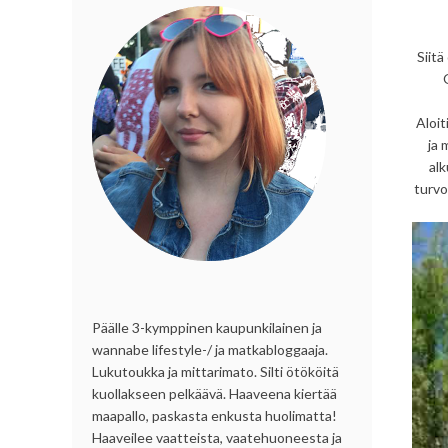
Siitä
Aloit
ja 
alk
turvo
Päälle 3-kymppinen kaupunkilainen ja
wannabe lifestyle-/ ja matkabloggaaja.
Lukutoukka ja mittarimato. Silti ötököitä
kuollakseen pelkäävä. Haaveena kiertää
maapallo, paskasta enkusta huolimatta!
Haaveilee vaatteista, vaatehuoneesta ja