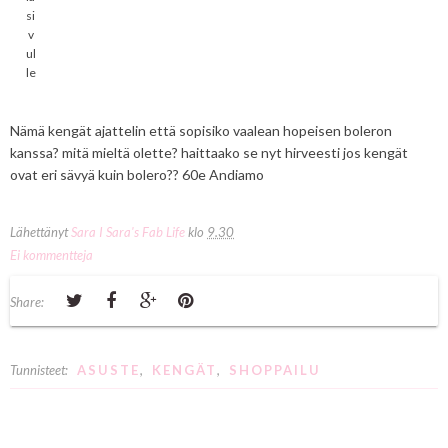
si
v
ul
le
Nämä kengät ajattelin että sopisiko vaalean hopeisen boleron
kanssa? mitä mieltä olette? haittaako se nyt hirveesti jos kengät
ovat eri sävyä kuin bolero?? 60e Andiamo
Lähettänyt
Sara I Sara's Fab Life
klo
9.30
Ei kommentteja
Share:
Tunnisteet:
ASUSTE
,
KENGÄT
,
SHOPPAILU