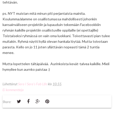
tehtävän.
ps. NYT muistan mitä minun piti perjantaista mainita.
Koulumma/alamme on osallistumassa mahdollisesti johonkin
kansainväliseen projektiin ja lupauduin tekemään Facebookkiin
ryhmän kaikille projektiin osallistuville oppilaille (ei opettajille)
Toistaiseksi ryhmässä on vain oma luokkani. Toivottavasti pian tulee
muitakin. Ryhmä näytti kyllä olevan hankala löytää. Mutta toivotaan
parasta. Kello on jo 11 joten yllättävän nopeasti tämä 2 tuntia
menee.
Mutta lopettelen tältäpäivää. Aurinkoista kevät-talvea kaikille. Mieli
hymyilee kun aurnko paistaa :)
Lähettänyt
Sara I Sara's Fab Life
klo
10.55
Ei kommentteja
Share: