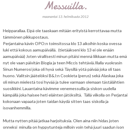
Messuilla.
maanantai 13. helmikuuta 2012
Heipparallaa. Eipä ole taaskaan mitään erityistä kerrottavaa mutta
tämmönen pikkupostaus.
Perjantaina kävin OPO:n toimsitossa klo 13 aikoihin koska ovessa
luki että kokous aamupäivällä. (tietääkseni klo 13 ei ole enään
aamupäivää) Joten virallisesti minun pitäisi mennä liikkaan mutta emä
nyt ole vaan päivitän Blogia ja teen Miccis tehtäviä.Illalla vuokrasin
Sinun Numerosi joka oli hyvä sekä Täysillä yötä päivää joka oli taas
huono. Valitsin jäätelöksi B&J:n Cookieta (perus) sekä Alaskaa joka
oli minun mielestä tosi hyvää ja tulee varmaan olemaan tästälähtien
suosikkini. Lauantaina kävimme venemessuilla ja siskon uudella
kämpällä joka haisee heti eläinten jätöksiltä. Tällä viikolla on Perjantai
kokonaan vapaata joten taidan käydä sitten taas siskolla ja
isovanhemmilla.
Mutta nytten pitää jatkaa harjoituksia. Olen aina niin hidas joten
onneksi minulla on hyppytunteja milloin voin tehä juuri saadun ison