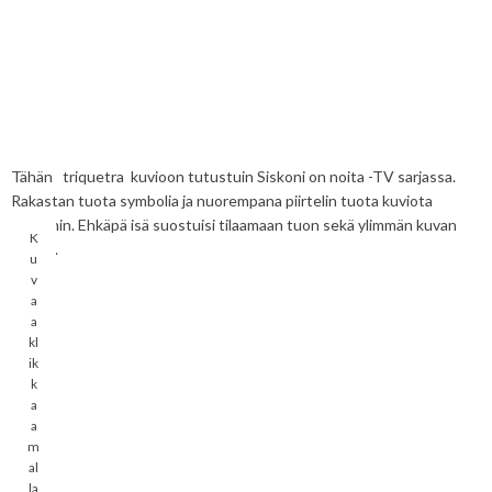
Tähän triquetra kuvioon tutustuin Siskoni on noita -TV sarjassa.
Rakastan tuota symbolia ja nuorempana piirtelin tuota kuviota
vihkoihin. Ehkäpä isä suostuisi tilaamaan tuon sekä ylimmän kuvan
K
ketjun.
u
v
a
a
kl
ik
k
a
a
m
al
la