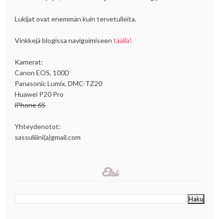
Lukijat ovat enemmän kuin tervetulleita.
Vinkkejä blogissa navigoimiseen
täällä!
Kamerat:
Canon EOS, 100D
Panasonic Lumix, DMC-TZ20
Huawei P20 Pro
iPhone 6S
Yhteydenotot:
sassuliiini(a)gmail.com
Etsi