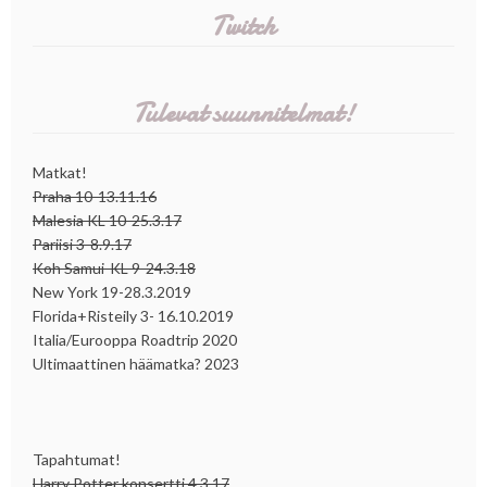
Twitch
Tulevat suunnitelmat!
Matkat!
Praha 10-13.11.16
Malesia KL 10-25.3.17
Pariisi 3-8.9.17
Koh Samui-KL 9-24.3.18
New York 19-28.3.2019
Florida+Risteily 3- 16.10.2019
Italia/Eurooppa Roadtrip 2020
Ultimaattinen häämatka? 2023
Tapahtumat!
Harry Potter konsertti 4.3.17