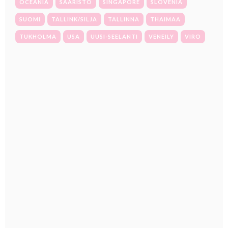
OCEANIA
SAARISTO
SINGAPORE
SLOVENIA
SUOMI
TALLINK/SILJA
TALLINNA
THAIMAA
TUKHOLMA
USA
UUSI-SEELANTI
VENEILY
VIRO