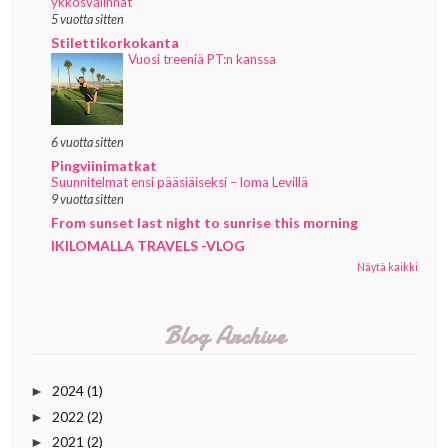
ykkösvalinnat
5 vuotta sitten
Stilettikorkokanta
Vuosi treeniä PT:n kanssa
6 vuotta sitten
Pingviinimatkat
Suunnitelmat ensi pääsiäiseksi – loma Levillä
9 vuotta sitten
From sunset last night to sunrise this morning
IKILOMALLA TRAVELS -VLOG
Näytä kaikki
Blog Archive
2024
(1)
►
2022
(2)
►
2021
(2)
►