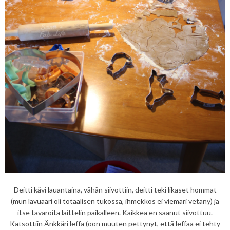
Deitti kävi lauantaina, vähän siivottiin, deitti teki likaset hommat
(mun lavuaari oli totaalisen tukossa, ihmekkös ei viemäri vetäny) ja
itse tavaroita laittelin paikalleen. Kaikkea en saanut siivottuu.
Katsottiin Änkkäri leffa (oon muuten pettynyt, että leffaa ei tehty