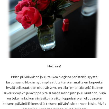
Heipsan!
Pidän pikkiriikkisen joulutaukoa blogissa paristakin syystä.
En oo saanu blogiin nyt inspiraatiota (tai olen mutta en tarpeeksi
hyvää sellaista), oon ollut väsynyt, on ollu remonttia sekä ikuinen
siivousprojekti ja kämppä pitäisi saada mahd.pian joulukuntoon. Siinä
on tekemistä, kun viimeaikoina viikonloppuisin olen ollut ainakin
toisena päivänä liikkeessä ja toisena päivänä sitten vaan laiska. Myös
stressiä pukkaa niin painon, kuin Helsingin