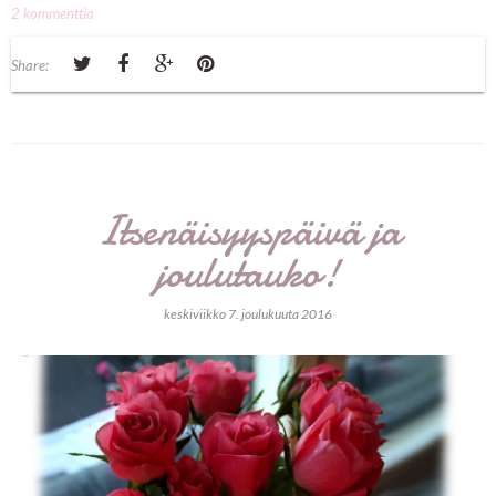
2 kommenttia
Share:
Itsenäisyyspäivä ja
joulutauko!
keskiviikko 7. joulukuuta 2016