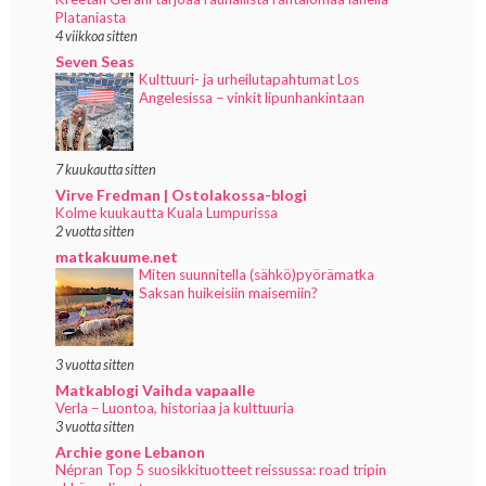
Plataniasta
4 viikkoa sitten
Seven Seas
Kulttuuri- ja urheilutapahtumat Los
Angelesissa – vinkit lipunhankintaan
7 kuukautta sitten
Virve Fredman | Ostolakossa-blogi
Kolme kuukautta Kuala Lumpurissa
2 vuotta sitten
matkakuume.net
Miten suunnitella (sähkö)pyörämatka
Saksan huikeisiin maisemiin?
3 vuotta sitten
Matkablogi Vaihda vapaalle
Verla – Luontoa, historiaa ja kulttuuria
3 vuotta sitten
Archie gone Lebanon
Népran Top 5 suosikkituotteet reissussa: road tripin