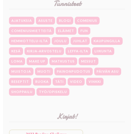
Tunnisteet
AJATUKSIA
ASUSTE
BLOGI
COMENIUS
COMENIUSMIETTEITÄ
ELÄIMET
FUN
HEMMOTTELU-ILTA
JOULU
JUHLAT
KAUPUNGILLA
KESÄ
KIRJA-ARVOSTELU
LEFFA-ILTA
LIIKUNTA
LOMA
MAKE UP
MATKUSTUS
MESSUT
MUISTOJA
MUOTI
PAINONPUDOTUS
PÄIVÄN ASU
RESEPTIT
RUOKA
TÄTI
VIDEO
VINKKI
SHOPPAILU
TYÖ/OPISKELU
Kirjat!