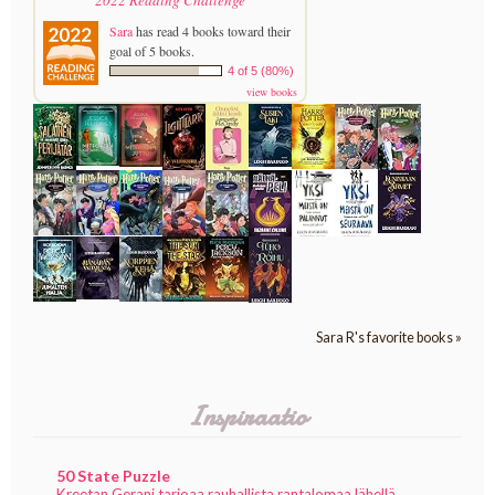
2022 Reading Challenge
Sara
has read 4 books toward their
goal of 5 books.
4 of 5 (80%)
view books
Sara R's favorite books »
Inspiraatio
50 State Puzzle
Kreetan Gerani tarjoaa rauhallista rantalomaa lähellä