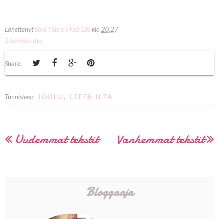
Lähettänyt
Sara I Sara's Fab Life
klo
20.27
2 kommenttia
Share:
Tunnisteet:
JOULU
,
LEFFA-ILTA
Uudemmat tekstit
Vanhemmat tekstit
Bloggaaja