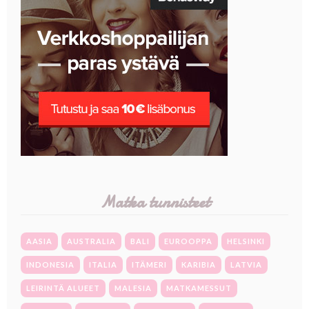
Matka tunnisteet
AASIA
AUSTRALIA
BALI
EUROOPPA
HELSINKI
INDONESIA
ITALIA
ITÄMERI
KARIBIA
LATVIA
LEIRINTÄ ALUEET
MALESIA
MATKAMESSUT