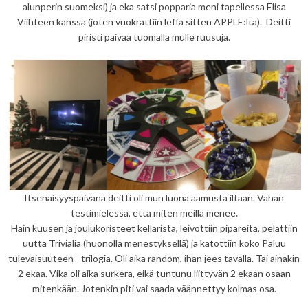
alunperin suomeksi) ja eka satsi popparia meni tapellessa Elisa
Viihteen kanssa (joten vuokrattiin leffa sitten APPLE:lta). Deitti
piristi päivää tuomalla mulle ruusuja.
Itsenäisyyspäivänä deitti oli mun luona aamusta iltaan. Vähän
testimielessä, että miten meillä menee.
Hain kuusen ja joulukoristeet kellarista, leivottiin pipareita, pelattiin
uutta Trivialia (huonolla menestyksellä) ja katottiin koko Paluu
tulevaisuuteen - trilogia. Oli aika random, ihan jees tavalla. Tai ainakin
2 ekaa. Vika oli aika surkera, eikä tuntunu liittyvän 2 ekaan osaan
mitenkään. Jotenkin piti vai saada väännettyy kolmas osa.