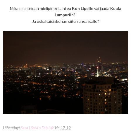
Mikä olisi teidän mielipide? Lähteä
Koh Lipelle
vai jäädä
Kuala
Lumpuriin
?
Ja uskaltaisinkohan siitä sanoa isälle?
Lähettänyt
Sara I Sara's Fab Life
klo
17.19