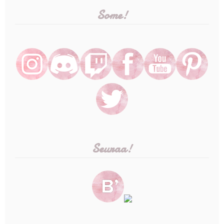
Some!
Seuraa!