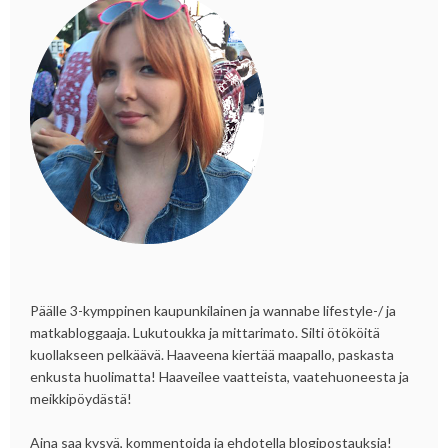
Päälle 3-kymppinen kaupunkilainen ja wannabe lifestyle-/ ja
matkabloggaaja. Lukutoukka ja mittarimato. Silti ötököitä
kuollakseen pelkäävä. Haaveena kiertää maapallo, paskasta
enkusta huolimatta! Haaveilee vaatteista, vaatehuoneesta ja
meikkipöydästä!
Aina saa kysyä, kommentoida ja ehdotella blogipostauksia!