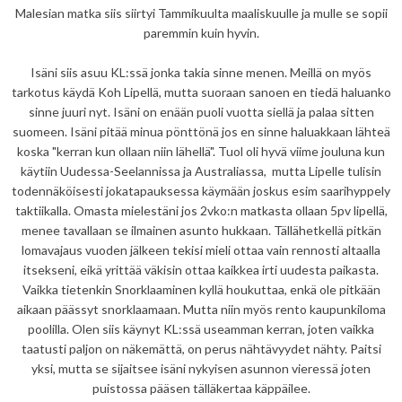
Malesian matka siis siirtyi Tammikuulta maaliskuulle ja mulle se sopii
paremmin kuin hyvin.
Isäni siis asuu KL:ssä jonka takia sinne menen. Meillä on myös
tarkotus käydä Koh Lipellä, mutta suoraan sanoen en tiedä haluanko
sinne juuri nyt. Isäni on enään puoli vuotta siellä ja palaa sitten
suomeen. Isäni pitää minua pönttönä jos en sinne haluakkaan lähteä
koska "kerran kun ollaan niin lähellä". Tuol oli hyvä viime jouluna kun
käytiin Uudessa-Seelannissa ja Australiassa, mutta Lipelle tulisin
todennäköisesti jokatapauksessa käymään joskus esim saarihyppely
taktiikalla. Omasta mielestäni jos 2vko:n matkasta ollaan 5pv lipellä,
menee tavallaan se ilmainen asunto hukkaan. Tällähetkellä pitkän
lomavajaus vuoden jälkeen tekisi mieli ottaa vain rennosti altaalla
itsekseni, eikä yrittää väkisin ottaa kaikkea irti uudesta paikasta.
Vaikka tietenkin Snorklaaminen kyllä houkuttaa, enkä ole pitkään
aikaan päässyt snorklaamaan. Mutta niin myös rento kaupunkiloma
poolilla. Olen siis käynyt KL:ssä useamman kerran, joten vaikka
taatusti paljon on näkemättä, on perus nähtävyydet nähty. Paitsi
yksi, mutta se sijaitsee isäni nykyisen asunnon vieressä joten
puistossa pääsen tälläkertaa käppäilee.