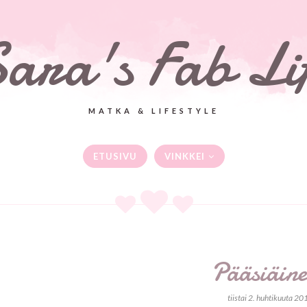
ara's Fab Li
MATKA & LIFESTYLE
ETUSIVU
VINKKEI
Pääsiäin
tiistai 2. huhtikuuta 20