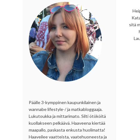
Heip
Kata
sitä 
Lau
Päälle 3-kymppinen kaupunkilainen ja
wannabe lifestyle-/ ja matkabloggaaja.
Lukutoukka ja mittarimato. Silti ötököitä
kuollakseen pelkäävä. Haaveena kiertää
maapallo, paskasta enkusta huolimatta!
Haaveilee vaatteista, vaatehuoneesta ja