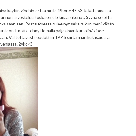
rstaina käytiin vihdoin ostaa mulle iPhone 4S <3 Ja katsomassa
 kunnon arvostelua koska en ole kirjaa lukenut. Syynä se että
 jahka saan sen. Postauksesta tulee nyt sekava kun meni vähän
ntoon. En siis tehnyt lomalla paljoakaan kun olin/ kipee.
an. Valitettavasti jouduttiin TAAS siirtämään liukasajoa ja
loveniassa. 2vko<3