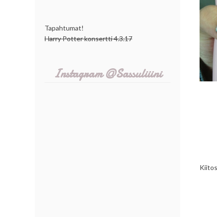
Tapahtumat!
Harry Potter konsertti 4.3.17
Instagram @Sassuliiini
Kiito