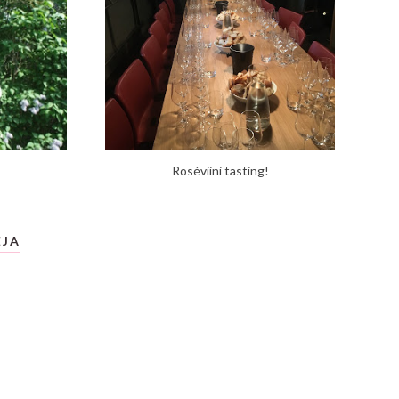
Roséviini tasting!
EJA