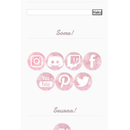
Some!
Seuraa!