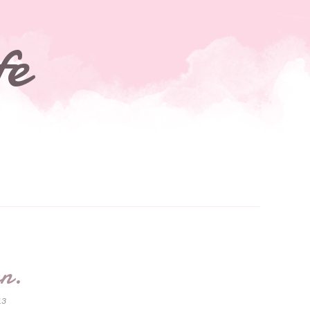
fe
en.
13