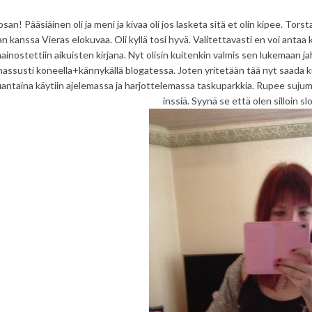
san! Pääsiäinen oli ja meni ja kivaa oli jos lasketa sitä et olin kipee. To
n kanssa Vieras elokuvaa. Oli kyllä tosi hyvä. Valitettavasti en voi antaa
mainostettiin aikuisten kirjana. Nyt olisin kuitenkin valmis sen lukemaan
hassusti koneella+kännykällä blogatessa. Joten yritetään tää nyt saada ku
antaina käytiin ajelemassa ja harjottelemassa taskuparkkia. Rupee sujuma
inssiä. Syynä se että olen silloin s