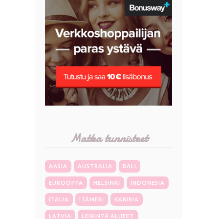
Matka tunnisteet
AASIA
AUSTRALIA
BALI
EUROOPPA
HELSINKI
INDONESIA
ITALIA
ITÄMERI
KARIBIA
LATVIA
LEIRINTÄ ALUEET