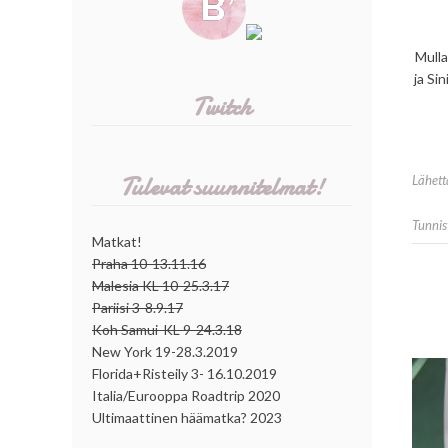
Mulla
ja Si
Twitch
Tulevat suunnitelmat!
Lähet
Tunnis
Matkat!
Praha 10-13.11.16
Malesia KL 10-25.3.17
Pariisi 3-8.9.17
Koh Samui-KL 9-24.3.18
New York 19-28.3.2019
Florida+Risteily 3- 16.10.2019
Italia/Eurooppa Roadtrip 2020
Ultimaattinen häämatka? 2023