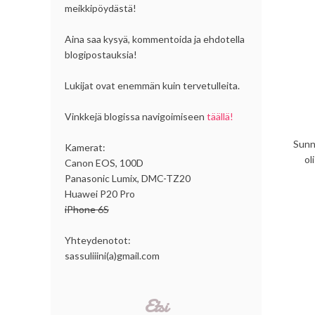
meikkipöydästä!
Aina saa kysyä, kommentoida ja ehdotella
blogipostauksia!
Lukijat ovat enemmän kuin tervetulleita.
Vinkkejä blogissa navigoimiseen
täällä!
Sunnu
Kamerat:
ol
Canon EOS, 100D
Panasonic Lumix, DMC-TZ20
Huawei P20 Pro
iPhone 6S
Yhteydenotot:
sassuliiini(a)gmail.com
Etsi