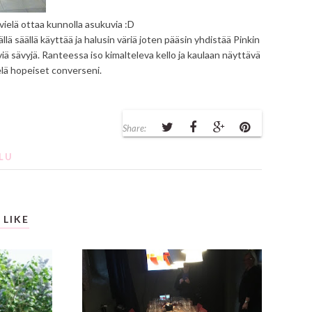
 vielä ottaa kunnolla asukuvia :D
ällä säällä käyttää ja halusin väriä joten pääsin yhdistää Pinkin
viä sävyjä. Ranteessa iso kimalteleva kello ja kaulaan näyttävä
vielä hopeiset converseni.
Share:
LU
 LIKE