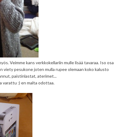
yös. Veimme kans verkkokellariin mulle lisää tavaraa. Iso osa
aan viety pesukone joten mulla rupee olemaan koko kalusto
nnut, paistinlastat, aterimet...
varattu :) en malta odottaa.