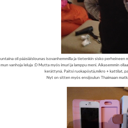
ntaina oli pääsiäislounas isovanhemmilla ja tietenkin sisko perheineen m
i mun vanhoja leluja :D Mutta myös imuri ja lamppu meni. Aikasemmin oll
kerättynä. Paitsi ruokapöytä,mikro + kattilat, pa
Nyt on sitten myös ensijoulun Thaimaan matka 