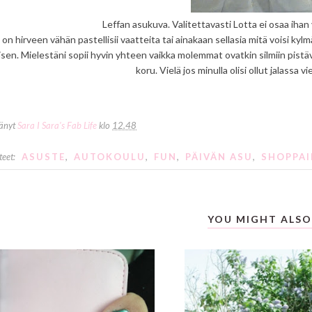
Leffan asukuva. Valitettavasti Lotta ei osaa ihan
 on hirveen vähän pastellisii vaatteita tai ainakaan sellasia mitä voisi kylm
nisen. Mielestäni sopii hyvin yhteen vaikka molemmat ovatkin silmiin pistä
koru. Vielä jos minulla olisi ollut jalassa 
tänyt
Sara I Sara's Fab Life
klo
12.48
teet:
ASUSTE
,
AUTOKOULU
,
FUN
,
PÄIVÄN ASU
,
SHOPPAI
YOU MIGHT ALSO