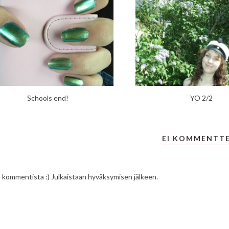
Schools end!
YO 2/2
EI KOMMENTT
s kommentista :) Julkaistaan hyväksymisen jälkeen.