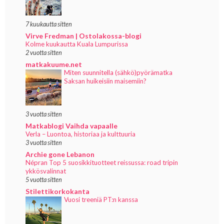
7 kuukautta sitten
Virve Fredman | Ostolakossa-blogi
Kolme kuukautta Kuala Lumpurissa
2 vuotta sitten
matkakuume.net
Miten suunnitella (sähkö)pyörämatka
Saksan huikeisiin maisemiin?
3 vuotta sitten
Matkablogi Vaihda vapaalle
Verla – Luontoa, historiaa ja kulttuuria
3 vuotta sitten
Archie gone Lebanon
Népran Top 5 suosikkituotteet reissussa: road tripin
ykkösvalinnat
5 vuotta sitten
Stilettikorkokanta
Vuosi treeniä PT:n kanssa