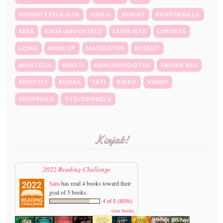
HEMMOTTELU-ILTA
JOULU
JUHLAT
KAUPUNGILLA
KESÄ
KIRJA-ARVOSTELU
LEFFA-ILTA
LIIKUNTA
LOMA
MAKE UP
MATKUSTUS
MESSUT
MUISTOJA
MUOTI
PAINONPUDOTUS
PÄIVÄN ASU
RESEPTIT
RUOKA
TÄTI
VIDEO
VINKKI
SHOPPAILU
TYÖ/OPISKELU
Kirjat!
2022 Reading Challenge
Sara
has read 4 books toward their
goal of 5 books.
4 of 5 (80%)
view books