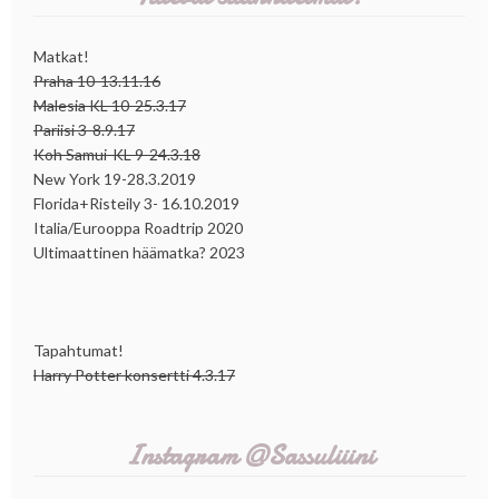
Matkat!
Praha 10-13.11.16
Malesia KL 10-25.3.17
Pariisi 3-8.9.17
Koh Samui-KL 9-24.3.18
New York 19-28.3.2019
Florida+Risteily 3- 16.10.2019
Italia/Eurooppa Roadtrip 2020
Ultimaattinen häämatka? 2023
Tapahtumat!
Harry Potter konsertti 4.3.17
Instagram @Sassuliiini