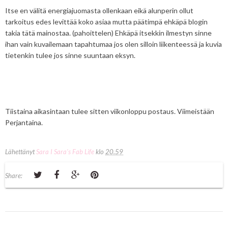
Itse en välitä energiajuomasta ollenkaan eikä alunperin ollut
tarkoitus edes levittää koko asiaa mutta päätimpä ehkäpä blogin
takia tätä mainostaa. (pahoittelen) Ehkäpä itsekkin ilmestyn sinne
ihan vain kuvailemaan tapahtumaa jos olen silloin liikenteessä ja kuvia
tietenkin tulee jos sinne suuntaan eksyn.
Tiistaina aikasintaan tulee sitten viikonloppu postaus. Viimeistään
Perjantaina.
Lähettänyt
Sara I Sara's Fab Life
klo
20.59
Share: