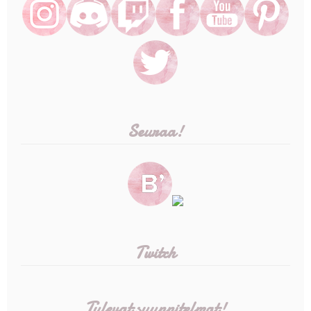
Seuraa!
Twitch
Tulevat suunnitelmat!