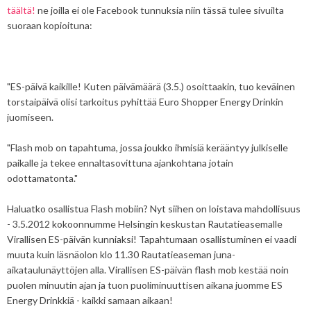
täältä!
ne joilla ei ole Facebook tunnuksia niin tässä tulee sivuilta
suoraan kopioituna:
"ES-päivä kaikille! Kuten päivämäärä (3.5.) osoittaakin, tuo keväinen
torstaipäivä olisi tarkoitus pyhittää Euro Shopper Energy Drinkin
juomiseen.
‎"Flash mob on tapahtuma, jossa joukko ihmisiä kerääntyy julkiselle
paikalle ja tekee ennaltasovittuna ajankohtana jotain
odottamatonta."
Haluatko osallistua Flash mobiin? Nyt siihen on loistava mahdollisuus
- 3.5.2012 kokoonnumme Helsingin keskustan Rautatieasemalle
Virallisen ES-päivän kunniaksi! Tapahtumaan osallistuminen ei vaadi
muuta kuin läsnäolon klo 11.30 Rautatieaseman juna-
aikataulunäyttöjen alla. Virallisen ES-päivän flash mob kestää noin
puolen minuutin ajan ja tuon puoliminuuttisen aikana juomme ES
Energy Drinkkiä - kaikki samaan aikaan!