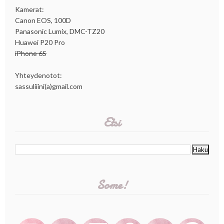
Kamerat:
Canon EOS, 100D
Panasonic Lumix, DMC-TZ20
Huawei P20 Pro
iPhone 6S
Yhteydenotot:
sassuliiini(a)gmail.com
Etsi
Some!