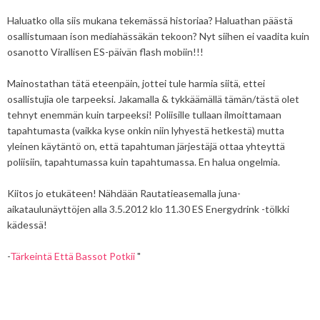
Haluatko olla siis mukana tekemässä historiaa? Haluathan päästä
osallistumaan ison mediahässäkän tekoon? Nyt siihen ei vaadita kuin
osanotto Virallisen ES-päivän flash mobiin!!!
Mainostathan tätä eteenpäin, jottei tule harmia siitä, ettei
osallistujia ole tarpeeksi. Jakamalla & tykkäämällä tämän/tästä olet
tehnyt enemmän kuin tarpeeksi! Poliisille tullaan ilmoittamaan
tapahtumasta (vaikka kyse onkin niin lyhyestä hetkestä) mutta
yleinen käytäntö on, että tapahtuman järjestäjä ottaa yhteyttä
poliisiin, tapahtumassa kuin tapahtumassa. En halua ongelmia.
Kiitos jo etukäteen! Nähdään Rautatieasemalla juna-
aikataulunäyttöjen alla 3.5.2012 klo 11.30 ES Energydrink -tölkki
kädessä!
-
Tärkeintä Että Bassot Potkii
"