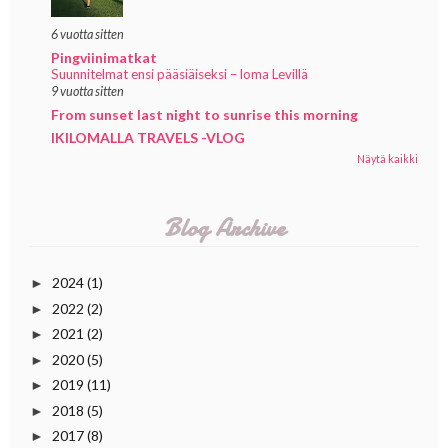
6 vuotta sitten
Pingviinimatkat
Suunnitelmat ensi pääsiäiseksi – loma Levillä
9 vuotta sitten
From sunset last night to sunrise this morning
IKILOMALLA TRAVELS -VLOG
Näytä kaikki
Blog Archive
2024
(1)
►
2022
(2)
►
2021
(2)
►
2020
(5)
►
2019
(11)
►
2018
(5)
►
2017
(8)
►