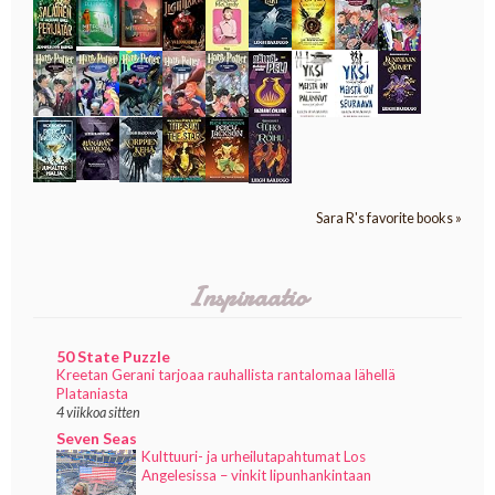
Sara R's favorite books »
Inspiraatio
50 State Puzzle
Kreetan Gerani tarjoaa rauhallista rantalomaa lähellä
Plataniasta
4 viikkoa sitten
Seven Seas
Kulttuuri- ja urheilutapahtumat Los
Angelesissa – vinkit lipunhankintaan