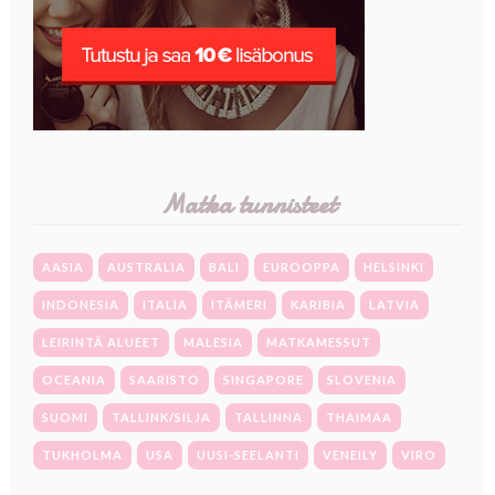
Matka tunnisteet
AASIA
AUSTRALIA
BALI
EUROOPPA
HELSINKI
INDONESIA
ITALIA
ITÄMERI
KARIBIA
LATVIA
LEIRINTÄ ALUEET
MALESIA
MATKAMESSUT
OCEANIA
SAARISTO
SINGAPORE
SLOVENIA
SUOMI
TALLINK/SILJA
TALLINNA
THAIMAA
TUKHOLMA
USA
UUSI-SEELANTI
VENEILY
VIRO