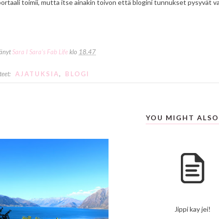
ortaali toimii, mutta itse ainakin toivon että blogini tunnukset pysyvät va
tänyt
Sara I Sara's Fab Life
klo
18.47
teet:
AJATUKSIA
,
BLOGI
YOU MIGHT ALSO
Jippi kay jei!