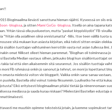
an!!
2015 Blogimaailma lievästi sanottuna hieman räjähti. Kyseessä on siis erää
Boon -blogissa
, ja sitten
Mami GoGo -blogissa
. Itsellä on aina tapana kat
an. Yritän tässä olla puolueeton, mutta "paskat kirppislöydöt" FB-sivuill
sia "Yritän olla asiallinen siinä onnistumatta" -fiilis. Itse teen välillä tuota
 nousee sitä mukaan kun asiasta kirjoitan, eikä teksti sitten enään olekk
tä sisällön tuottajan vaihtuminen kerrottiin vasta nyt asian tullessa ilmi. 
ainakin omat fiilikset olleet hieman paremmat. "
Blogihan oli toiminnassa jo 
si Bastella Median vastaus siihen, jatkuuko blogi kun sisällöntuottajat on
 takia tai että olen aikaisemmin sitä seurannut. Jos sisällön tuottaja vaih
 moni FB ryhmässä onkin jo sanonut ja tehnyt, on moni jo lopettanut blog
in omasta mielestä voiton vie bloggarit. Vaikka onkin sana-sanaa vastaan
n puolella, Bastella olisi voinut toimia fiksummin. Luulivatko he että kuk
rjotusta? Eikö erityisesti blogimaailman pitäisi tietää (ja nimennomaan su
alisessa mediassa ja saada kuraa niskaan? Mielestäni Bastellan edustaja 
mattimaisesti.
ttavasti me muutkin opimme teksteistä jotain, ja luemme sopimukset tarkk