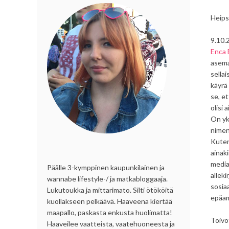
Heips
9.10.
Enca 
asema
sellai
käyrä
se, et
olisi 
On yk
nimen
Kuten
ainak
media
Päälle 3-kymppinen kaupunkilainen ja
alleki
wannabe lifestyle-/ ja matkabloggaaja.
sosia
Lukutoukka ja mittarimato. Silti ötököitä
epäam
kuollakseen pelkäävä. Haaveena kiertää
maapallo, paskasta enkusta huolimatta!
Toivo
Haaveilee vaatteista, vaatehuoneesta ja