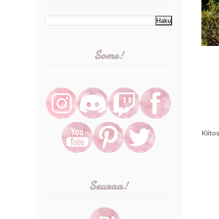
Some!
Kiito
Seuraa!