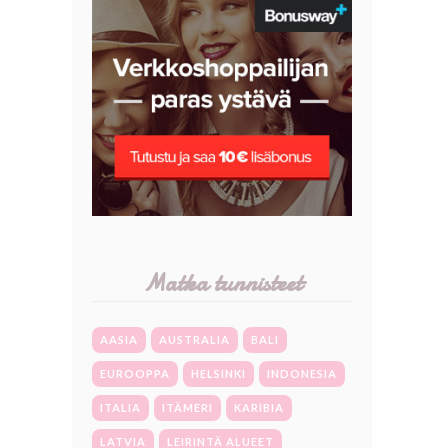
Matka tunnisteet
AASIA
AUSTRALIA
BALI
EUROOPPA
HELSINKI
INDONESIA
ITALIA
ITÄMERI
KARIBIA
LATVIA
LEIRINTÄ ALUEET