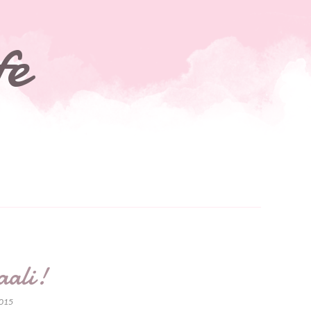
fe
aali!
2015