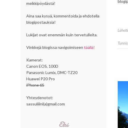
blogip
meikkipöydästä!
Aina saa kysyä, kommentoida ja ehdotella
blogipostauksia!
Lähet
Lukijat ovat enemmän kuin tervetulleita.
Tunnis
Vinkkejä blogissa navigoimiseen
täällä!
Kamerat:
Canon EOS, 100D
Panasonic Lumix, DMC-TZ20
Huawei P20 Pro
iPhone 6S
Yhteydenotot:
sassuliiini(a)gmail.com
Etsi