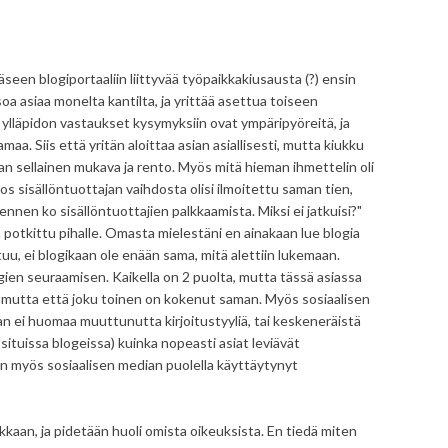
seen blogiportaaliin liittyvää työpaikkakiusausta (?) ensin
soa asiaa monelta kantilta, ja yrittää asettua toiseen
a ylläpidon vastaukset kysymyksiin ovat ympäripyöreitä, ja
 samaa. Siis että yritän aloittaa asian asiallisesti, mutta kiukku
aan sellainen mukava ja rento. Myös mitä hieman ihmettelin oli
Jos sisällöntuottajan vaihdosta olisi ilmoitettu saman tien,
ennen ko sisällöntuottajien palkkaamista. Miksi ei jatkuisi?"
 potkittu pihalle. Omasta mielestäni en ainakaan lue blogia
tuu, ei blogikaan ole enään sama, mitä alettiin lukemaan.
ien seuraamisen. Kaikella on 2 puolta, mutta tässä asiassa
, mutta että joku toinen on kokenut saman. Myös sosiaalisen
aan ei huomaa muuttunutta kirjoitustyyliä, tai keskeneräistä
osituissa blogeissa) kuinka nopeasti asiat leviävät
on myös sosiaalisen median puolella käyttäytynyt
aan, ja pidetään huoli omista oikeuksista. En tiedä miten