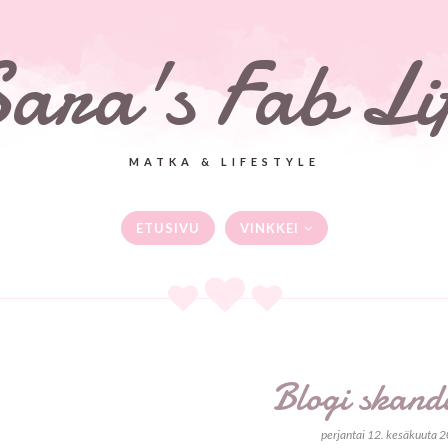
ara's Fab Li
MATKA & LIFESTYLE
ETUSIVU
VINKKEI
Blogi skand
perjantai 12. kesäkuuta 