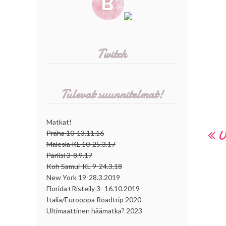
Twitch
Tulevat suunnitelmat!
Matkat!
U
Praha 10-13.11.16
Malesia KL 10-25.3.17
Pariisi 3-8.9.17
Koh Samui-KL 9-24.3.18
New York 19-28.3.2019
Florida+Risteily 3- 16.10.2019
Italia/Eurooppa Roadtrip 2020
Ultimaattinen häämatka? 2023