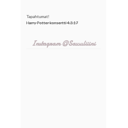
Tapahtumat!
Harry Potter konsertti 4.3.17
Instagram @Sassuliiini