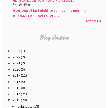
Suunnitelmat ensi pääsiäiseksi – loma Levillä
9 vuotta sitten
From sunset last night to sunrise this morning
IKILOMALLA TRAVELS -VLOG
Näytä kaikki
Blog Archive
2024
(1)
►
2022
(2)
►
2021
(2)
►
2020
(5)
►
2019
(11)
►
2018
(5)
►
2017
(8)
►
2016
(71)
►
2015
(70)
▼
joulukuuta
(13)
►