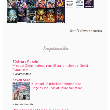
Sara R's favorite books »
Inspiraatio
50 State Puzzle
Kreetan Gerani tarjoaa rauhallista rantalomaa lähellä
Plataniasta
4 viikkoa sitten
Seven Seas
Kulttuuri- ja urheilutapahtumat Los
Angelesissa – vinkit lipunhankintaan
7 kuukautta sitten
Virve Fredman | Ostolakossa-blogi