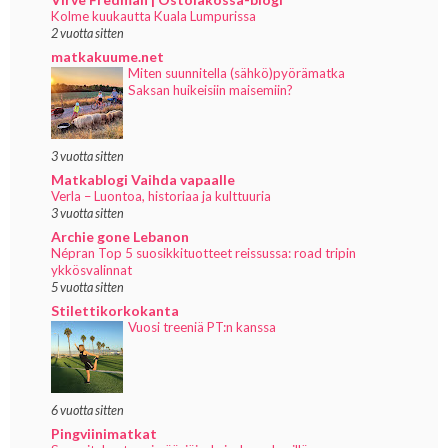
Kolme kuukautta Kuala Lumpurissa
2 vuotta sitten
matkakuume.net
Miten suunnitella (sähkö)pyörämatka
Saksan huikeisiin maisemiin?
3 vuotta sitten
Matkablogi Vaihda vapaalle
Verla – Luontoa, historiaa ja kulttuuria
3 vuotta sitten
Archie gone Lebanon
Népran Top 5 suosikkituotteet reissussa: road tripin
ykkösvalinnat
5 vuotta sitten
Stilettikorkokanta
Vuosi treeniä PT:n kanssa
6 vuotta sitten
Pingviinimatkat