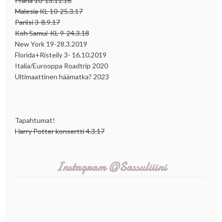
Praha 10-13.11.16
Malesia KL 10-25.3.17
Pariisi 3-8.9.17
Koh Samui-KL 9-24.3.18
New York 19-28.3.2019
Florida+Risteily 3- 16.10.2019
Italia/Eurooppa Roadtrip 2020
Ultimaattinen häämatka? 2023
Tapahtumat!
Harry Potter konsertti 4.3.17
Instagram @Sassuliiini