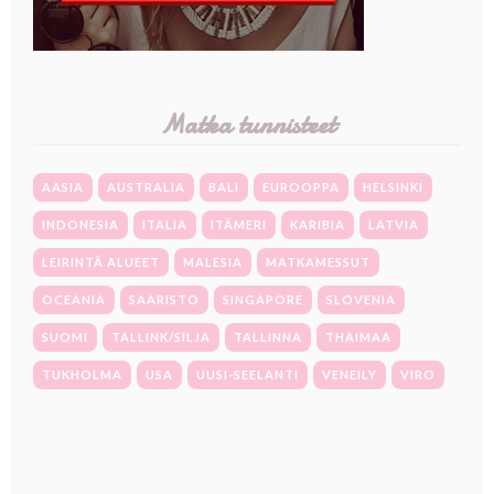
Matka tunnisteet
AASIA
AUSTRALIA
BALI
EUROOPPA
HELSINKI
INDONESIA
ITALIA
ITÄMERI
KARIBIA
LATVIA
LEIRINTÄ ALUEET
MALESIA
MATKAMESSUT
OCEANIA
SAARISTO
SINGAPORE
SLOVENIA
SUOMI
TALLINK/SILJA
TALLINNA
THAIMAA
TUKHOLMA
USA
UUSI-SEELANTI
VENEILY
VIRO