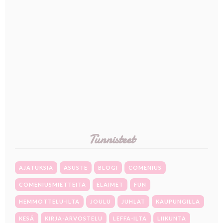
Tunnisteet
AJATUKSIA
ASUSTE
BLOGI
COMENIUS
COMENIUSMIETTEITÄ
ELÄIMET
FUN
HEMMOTTELU-ILTA
JOULU
JUHLAT
KAUPUNGILLA
KESÄ
KIRJA-ARVOSTELU
LEFFA-ILTA
LIIKUNTA