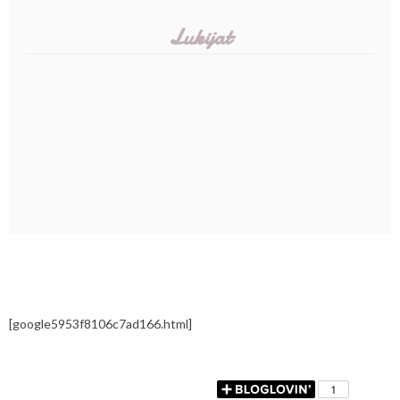
Lukijat
[google5953f8106c7ad166.html]