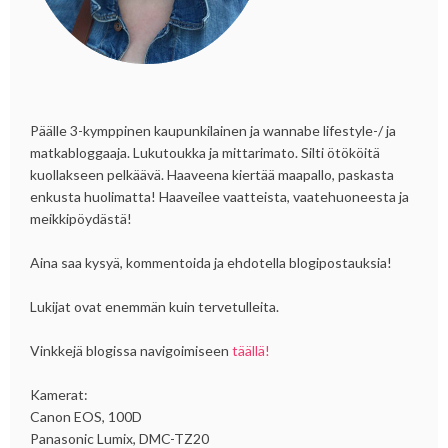
Päälle 3-kymppinen kaupunkilainen ja wannabe lifestyle-/ ja
matkabloggaaja. Lukutoukka ja mittarimato. Silti ötököitä
kuollakseen pelkäävä. Haaveena kiertää maapallo, paskasta
enkusta huolimatta! Haaveilee vaatteista, vaatehuoneesta ja
meikkipöydästä!
Aina saa kysyä, kommentoida ja ehdotella blogipostauksia!
Lukijat ovat enemmän kuin tervetulleita.
Vinkkejä blogissa navigoimiseen
täällä!
Kamerat:
Canon EOS, 100D
Panasonic Lumix, DMC-TZ20