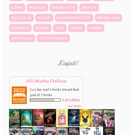
LOMA
MAKE UP
MATKUSTUS
MESSUT
MUISTOJA
MUOTI
PAINONPUDOTUS
PÄIVÄN ASU
RESEPTIT
RUOKA
TÄTI
VIDEO
VINKKI
SHOPPAILU
TYÖ/OPISKELU
Kirjat!
2022 Reading Challenge
Sara
has read 4 books toward their
goal of 5 books.
4 of 5 (80%)
view books