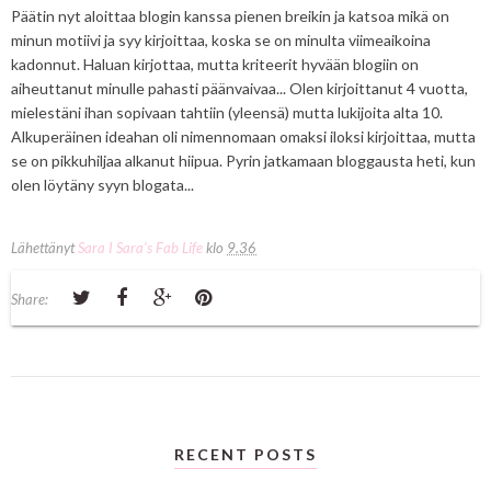
Päätin nyt aloittaa blogin kanssa pienen breikin ja katsoa mikä on
minun motiivi ja syy kirjoittaa, koska se on minulta viimeaikoina
kadonnut. Haluan kirjottaa, mutta kriteerit hyvään blogiin on
aiheuttanut minulle pahasti päänvaivaa... Olen kirjoittanut 4 vuotta,
mielestäni ihan sopivaan tahtiin (yleensä) mutta lukijoita alta 10.
Alkuperäinen ideahan oli nimennomaan omaksi iloksi kirjoittaa, mutta
se on pikkuhiljaa alkanut hiipua. Pyrin jatkamaan bloggausta heti, kun
olen löytäny syyn blogata...
Lähettänyt
Sara I Sara's Fab Life
klo
9.36
Share:
RECENT POSTS