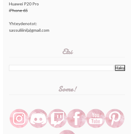
Huawei P20 Pro
iPhone 6S
Yhteydenotot:
sassuliiini(a)gmail.com
Etsi
Some!