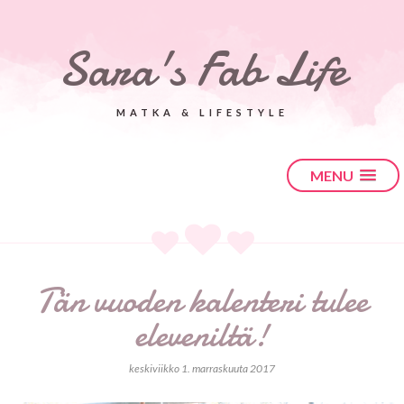
Sara's Fab Life
MATKA & LIFESTYLE
MENU
Tän vuoden kalenteri tulee
eleveniltä!
keskiviikko 1. marraskuuta 2017