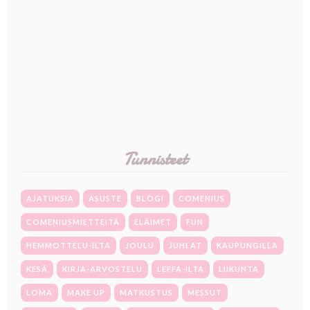
Tunnisteet
AJATUKSIA
ASUSTE
BLOGI
COMENIUS
COMENIUSMIETTEITÄ
ELÄIMET
FUN
HEMMOTTELU-ILTA
JOULU
JUHLAT
KAUPUNGILLA
KESÄ
KIRJA-ARVOSTELU
LEFFA-ILTA
LIIKUNTA
LOMA
MAKE UP
MATKUSTUS
MESSUT