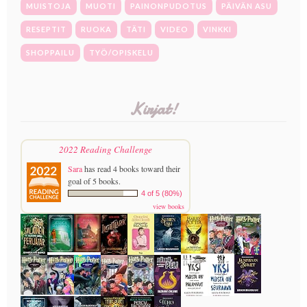
MUISTOJA
MUOTI
PAINONPUDOTUS
PÄIVÄN ASU
RESEPTIT
RUOKA
TÄTI
VIDEO
VINKKI
SHOPPAILU
TYÖ/OPISKELU
Kirjat!
2022 Reading Challenge
Sara
has read 4 books toward their
goal of 5 books.
4 of 5 (80%)
view books