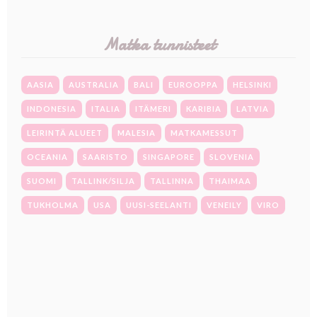
Matka tunnisteet
AASIA
AUSTRALIA
BALI
EUROOPPA
HELSINKI
INDONESIA
ITALIA
ITÄMERI
KARIBIA
LATVIA
LEIRINTÄ ALUEET
MALESIA
MATKAMESSUT
OCEANIA
SAARISTO
SINGAPORE
SLOVENIA
SUOMI
TALLINK/SILJA
TALLINNA
THAIMAA
TUKHOLMA
USA
UUSI-SEELANTI
VENEILY
VIRO