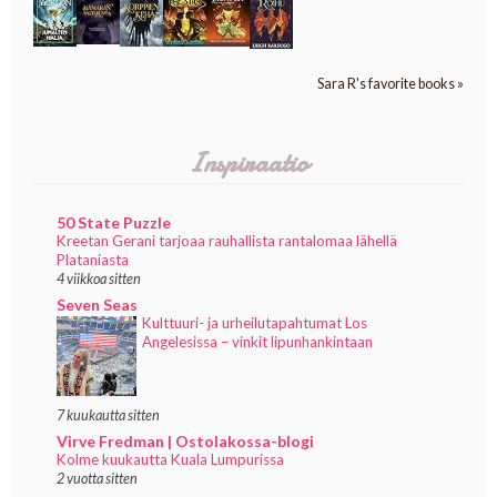
Sara R's favorite books »
Inspiraatio
50 State Puzzle
Kreetan Gerani tarjoaa rauhallista rantalomaa lähellä
Plataniasta
4 viikkoa sitten
Seven Seas
Kulttuuri- ja urheilutapahtumat Los
Angelesissa – vinkit lipunhankintaan
7 kuukautta sitten
Virve Fredman | Ostolakossa-blogi
Kolme kuukautta Kuala Lumpurissa
2 vuotta sitten