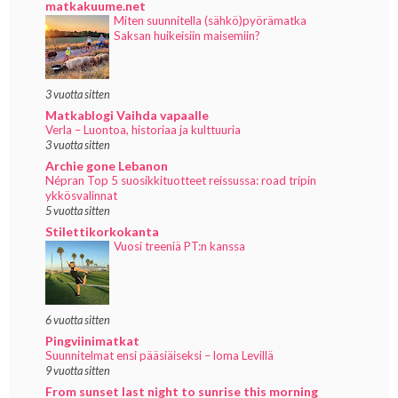
matkakuume.net
Miten suunnitella (sähkö)pyörämatka
Saksan huikeisiin maisemiin?
3 vuotta sitten
Matkablogi Vaihda vapaalle
Verla – Luontoa, historiaa ja kulttuuria
3 vuotta sitten
Archie gone Lebanon
Népran Top 5 suosikkituotteet reissussa: road tripin
ykkösvalinnat
5 vuotta sitten
Stilettikorkokanta
Vuosi treeniä PT:n kanssa
6 vuotta sitten
Pingviinimatkat
Suunnitelmat ensi pääsiäiseksi – loma Levillä
9 vuotta sitten
From sunset last night to sunrise this morning