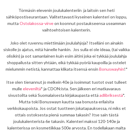
Törmäsin elevenin joulukalenteriin ja laitoin sen heti
sähköpostiseurantaan. Valitettavasti kyseinen kalenteri on loppu,
mutta
Ostolakossa-virve
on koonnut postaukseensa useamman
vaihtoehtoisen kalenterin.
Joko olet ruvennu miettimään joululahjoja? Itselläni on ainakin
siskolle jo ajatus, mitä hänelle hankin. Jos sulla ei ole ideaa, (tai vaikka
olisikin) ja oot samanlainen kuin esim äitini joka ei tykkää joululahja
shoppailusta sitten yhtään, eikä tykkää pyöriä kaupoilla ja ostelet
mielummin netistä, kannattaa klikata itsensä ensin
Bonuswayhin
!*
Itse olen tienannut jo melkein 40e ja isoimmat tuotot ovat tulleet
mulle
eleveniltä
* ja CDON:ista. Sen jälkeen eri matkavaraus
sivustoilta sekä Suomalaisesta kirjakaupasta että
adlibriksestä
*.
Mutta toki Bonuswayn kautta saa bonusta erilaisita
verkkokaupoista. Jos ostat tuotteen jokatapauksessa, ni miks et
ottais ostoksesta pienä summaa takasin? Itse sain tästä
joulukalenterista 6e takasin. Kalenteri maksoi 120-140e ja
kalenterissa on kosmetiikkaa 500e arvosta. En todellakaan malta