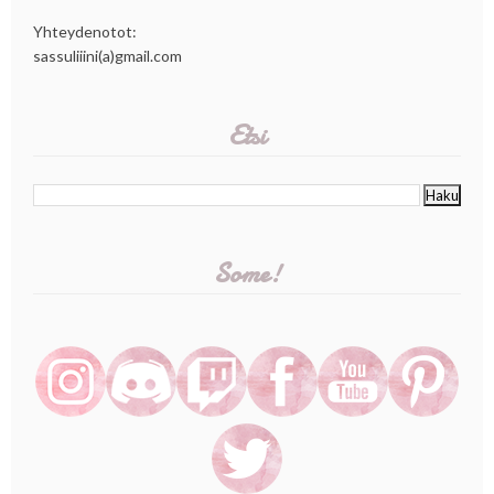
Yhteydenotot:
sassuliiini(a)gmail.com
Etsi
Some!