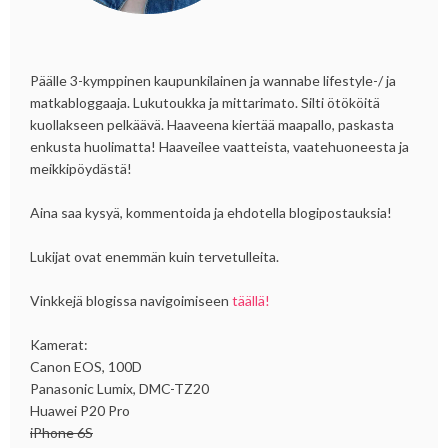
Päälle 3-kymppinen kaupunkilainen ja wannabe lifestyle-/ ja
matkabloggaaja. Lukutoukka ja mittarimato. Silti ötököitä
kuollakseen pelkäävä. Haaveena kiertää maapallo, paskasta
enkusta huolimatta! Haaveilee vaatteista, vaatehuoneesta ja
meikkipöydästä!
Aina saa kysyä, kommentoida ja ehdotella blogipostauksia!
Lukijat ovat enemmän kuin tervetulleita.
Vinkkejä blogissa navigoimiseen
täällä!
Kamerat:
Canon EOS, 100D
Panasonic Lumix, DMC-TZ20
Huawei P20 Pro
iPhone 6S