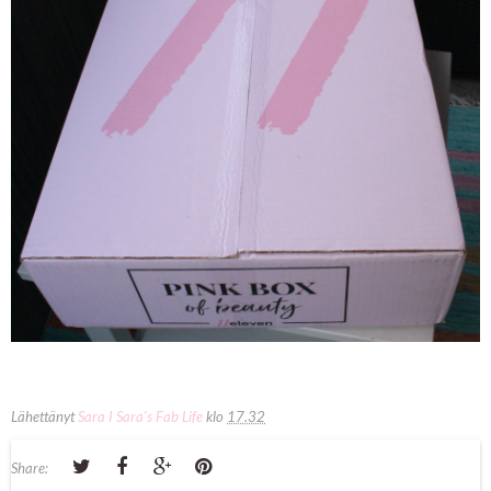
Lähettänyt
Sara I Sara's Fab Life
klo
17.32
Share: