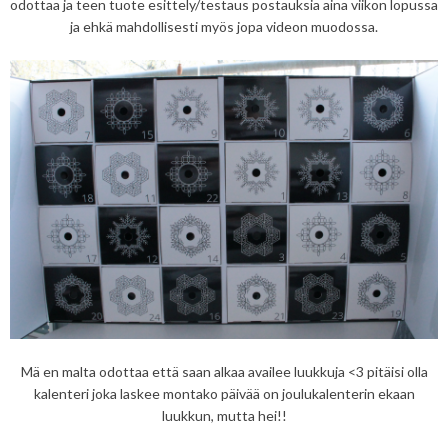
odottaa ja teen tuote esittely/testaus postauksia aina viikon lopussa
ja ehkä mahdollisesti myös jopa videon muodossa.
Mä en malta odottaa että saan alkaa availee luukkuja <3 pitäisi olla
kalenteri joka laskee montako päivää on joulukalenterin ekaan
luukkun, mutta hei!!