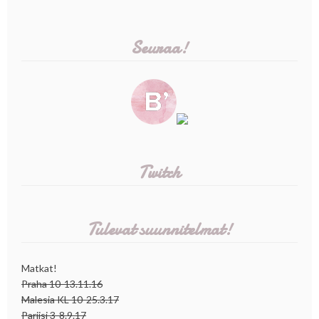
Seuraa!
Twitch
Tulevat suunnitelmat!
Matkat!
Praha 10-13.11.16
Malesia KL 10-25.3.17
Pariisi 3-8.9.17