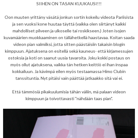
SIIHEN ON TASAN KUUKAUSI!!!
Oon muuten yrittäny väsätä jonkun sortin kokeilu videota Pariisista
ja sen vuoksi kone huutaa täyttä (vaikka olen siirtänyt kaikki
mahdolliset pilveen ja ulkoselle tai roskikseen.) Joten isojen
kuvamäärien muokkaaminen on tällähetkellä haastavaa. Koitan saada
videon pian valmiiksi, jotta sitten päästäisiin takaisin blogin
kimppuun. Ajatuksena on esitellä sekä kauneus- että kirjamessujen
ostoksia ja koti on saanut uusia tavaroita. Joku kokki postaus on
myös ollut ajatuksena, vaikka tän hetken keittiö ei ihan inspaa
kokkailuun. Ja kävimpä eilen myös testaamassa Himo Clubin
tanssituntia. Nyt pitäisi vain päättää jatkaakko sitä vai ei.
Että tämmösiä pikakuulumisia tähän väliin, mä palaan videon
kimppuun ja toivottavasti "nähdään taas pian".