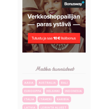
Matka tunnisteet
AASIA
AUSTRALIA
BALI
EUROOPPA
HELSINKI
INDONESIA
ITALIA
ITÄMERI
KARIBIA
LATVIA
LEIRINTÄ ALUEET