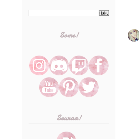
Some!
Seuraa!