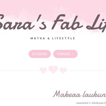
ara's Fab Li
MATKA & LIFESTYLE
ETUSIVU
VINKKEI
Makeaa laukun 
maanantai 1. lokakuuta 