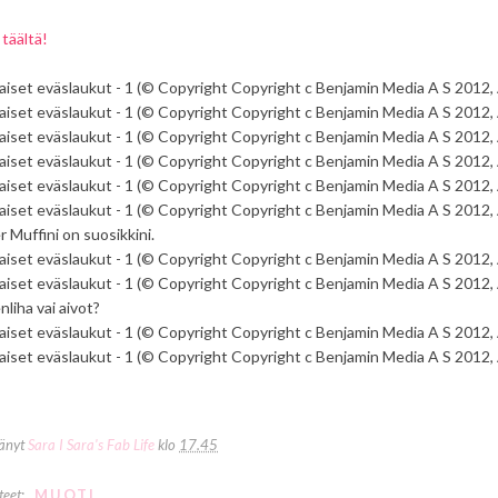
i
täältä!
r Muffini on suosikkini.
liha vai aivot?
tänyt
Sara I Sara's Fab Life
klo
17.45
teet:
MUOTI