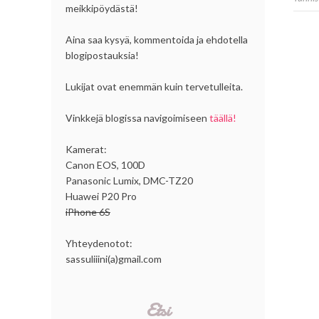
meikkipöydästä!
Aina saa kysyä, kommentoida ja ehdotella
blogipostauksia!
Lukijat ovat enemmän kuin tervetulleita.
Vinkkejä blogissa navigoimiseen
täällä!
Kamerat:
Canon EOS, 100D
Panasonic Lumix, DMC-TZ20
Huawei P20 Pro
iPhone 6S
Yhteydenotot:
sassuliiini(a)gmail.com
Etsi