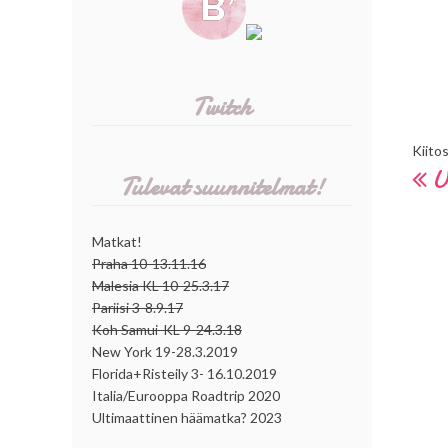
Twitch
Kiito
U
Tulevat suunnitelmat!
Matkat!
Praha 10-13.11.16
Malesia KL 10-25.3.17
Pariisi 3-8.9.17
Koh Samui-KL 9-24.3.18
New York 19-28.3.2019
Florida+Risteily 3- 16.10.2019
Italia/Eurooppa Roadtrip 2020
Ultimaattinen häämatka? 2023