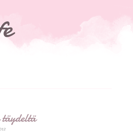
fe
täydeltä
2012