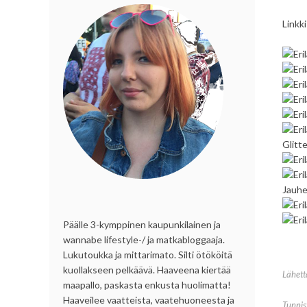
Linkk
Glitte
Jauhen
Päälle 3-kymppinen kaupunkilainen ja
wannabe lifestyle-/ ja matkabloggaaja.
Lukutoukka ja mittarimato. Silti ötököitä
kuollakseen pelkäävä. Haaveena kiertää
Lähet
maapallo, paskasta enkusta huolimatta!
Haaveilee vaatteista, vaatehuoneesta ja
Tunnis