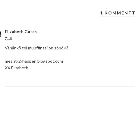
1 KOMMENTT
Elizabeth Gates
7.18
Vähänkö toi muuffinssi on söpö<3
meant-2-happen.blogspot.com
XX Elizabeth