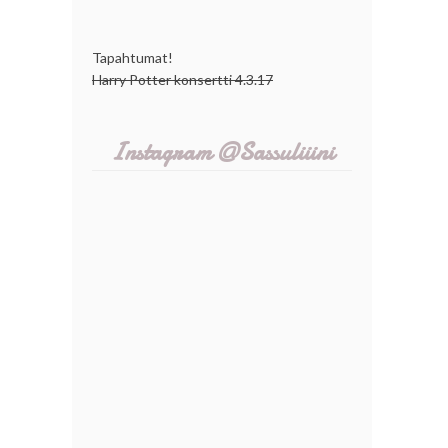
Tapahtumat!
Harry Potter konsertti 4.3.17
Instagram @Sassuliiini