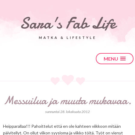
Sara's Fab Life
MATKA & LIFESTYLE
MENU
Messuilua ja muuta mukavaa.
sunnuntai 28. lokakuuta 2012
Heipparallaa!!! Pahoittelut että en ole kahteen viikkoon mitään
päivitellyt. On ollut viikon syysloma ja viikko töitä. Työt on vienyt