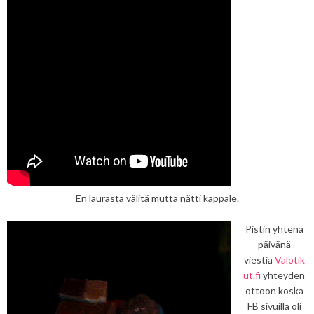
En laurasta välitä mutta nätti kappale.
Pistin yhtenä
päivänä
viestiä
Valotik
ut.fi
yhteyden
ottoon koska
FB sivuilla oli