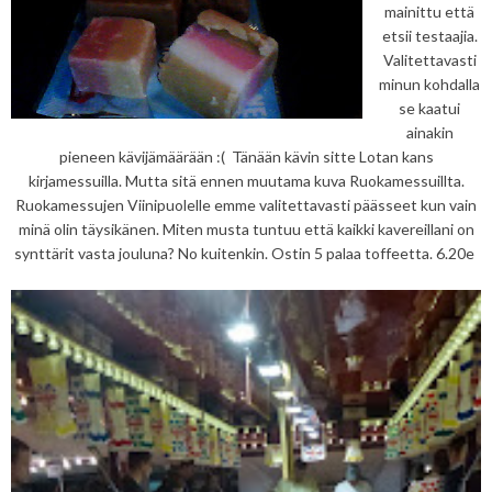
mainittu että
etsii testaajia.
Valitettavasti
minun kohdalla
se kaatui
ainakin
pieneen kävijämäärään :( Tänään kävin sitte Lotan kans
kirjamessuilla. Mutta sitä ennen muutama kuva Ruokamessuillta.
Ruokamessujen Viinipuolelle emme valitettavasti päässeet kun vain
minä olin täysikänen. Miten musta tuntuu että kaikki kavereillani on
synttärit vasta jouluna? No kuitenkin. Ostin 5 palaa toffeetta. 6.20e