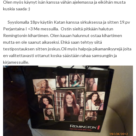
Olen myös käynyt isän kanssa vähän ajelemassa ja eiköhän musta
kuskia saada :)
Syyslomalla 18pv käytiin Katan kanssa sirkuksessa ja sitten 19.pv
Perjantaina I <3 Me messuilla. Ostin sieltä pitkään halutun
Remingtonin kihartimen. Olen kauan halunnut ostaa kihartimen
mutta en ole saanut aikaseksi. Ehkä saan tehtyy siitä
testipostauksen sitten joskus.Oli myös halpoja pikamanikyyrejä joita
en valitettavasti ottanut koska säästään rahaa samsungiin ja
kirjamessuille.