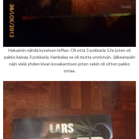
Haluaisin nähdä kyseisen leffan. Oli että 3 pokkaria 12e joten oli
pakko kaivaa 3 pokkaria. Hankalaa se oli mutta onnistuin. Jälkeenpäin
näin vielä yhden kivan kovakantisen joten sekin oli sitten pakko
ostaa.