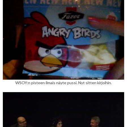
WSOY:n pisteen ilmais näyte pussi. Nyt sitten kirjoihin.