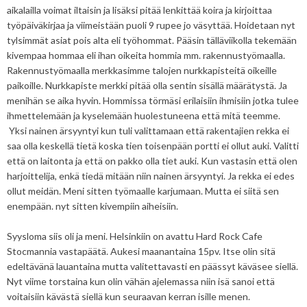
aikalailla voimat iltaisin ja lisäksi pitää lenkittää koira ja kirjoittaa
työpäiväkirjaa ja viimeistään puoli 9 rupee jo väsyttää. Hoidetaan nyt
tylsimmät asiat pois alta eli työhommat. Pääsin tälläviikolla tekemään
kivempaa hommaa eli ihan oikeita hommia mm. rakennustyömaalla.
Rakennustyömaalla merkkasimme talojen nurkkapisteitä oikeille
paikoille. Nurkkapiste merkki pitää olla sentin sisällä määrätystä. Ja
menihän se aika hyvin. Hommissa törmäsi erilaisiin ihmisiin jotka tulee
ihmettelemään ja kyselemään huolestuneena että mitä teemme.
Yksi nainen ärsyyntyi kun tuli valittamaan että rakentajien rekka ei
saa olla keskellä tietä koska tien toisenpään portti ei ollut auki. Valitti
että on laitonta ja että on pakko olla tiet auki. Kun vastasin että olen
harjoittelija, enkä tiedä mitään niin nainen ärsyyntyi. Ja rekka ei edes
ollut meidän. Meni sitten työmaalle karjumaan. Mutta ei siitä sen
enempään. nyt sitten kivempiin aiheisiin.
Syysloma siis oli ja meni. Helsinkiin on avattu Hard Rock Cafe
Stocmannia vastapäätä. Aukesi maanantaina 15pv. Itse olin sitä
edeltävänä lauantaina mutta valitettavasti en päässyt käväsee siellä.
Nyt viime torstaina kun olin vähän ajelemassa niin isä sanoi että
voitaisiin kävästä siellä kun seuraavan kerran isille menen.