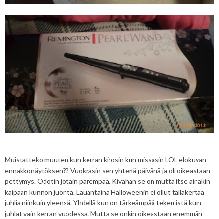
Muistatteko muuten kun kerran kirosin kun missasin LOL elokuvan
ennakkonäytöksen?? Vuokrasin sen yhtenä päivänä ja oli oikeastaan
pettymys. Odotin jotain parempaa. Kivahan se on mutta itse ainakin
kaipaan kunnon juonta. Lauantaina Halloweenin ei ollut tälläkertaa
juhlia niinkuin yleensä. Yhdellä kun on tärkeämpää tekemistä kuin
juhlat vain kerran vuodessa. Mutta se onkin oikeastaan enemmän