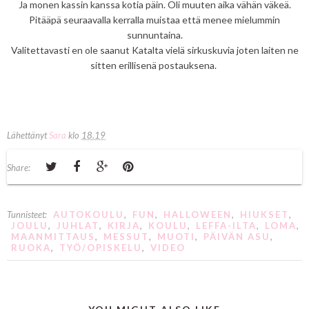
Ja monen kassin kanssa kotia päin. Oli muuten aika vähän väkeä.
Pitääpä seuraavalla kerralla muistaa että menee mielummin
sunnuntaina.
Valitettavasti en ole saanut Katalta vielä sirkuskuvia joten laiten ne
sitten erillisenä postauksena.
Lähettänyt
Sara
klo
18.19
Share:
Tunnisteet:
AUTOKOULU
,
FUN
,
HALLOWEEN
,
HIUKSET
,
JOULU
,
JUHLAT
,
KIRJA
,
KOULU
,
LEFFA-ILTA
,
LOMA
,
MAANMITTAUS
,
MESSUT
,
MUOTI
,
PÄIVÄN ASU
,
RUOKA
,
TYÖ/OPISKELU
,
VIDEO