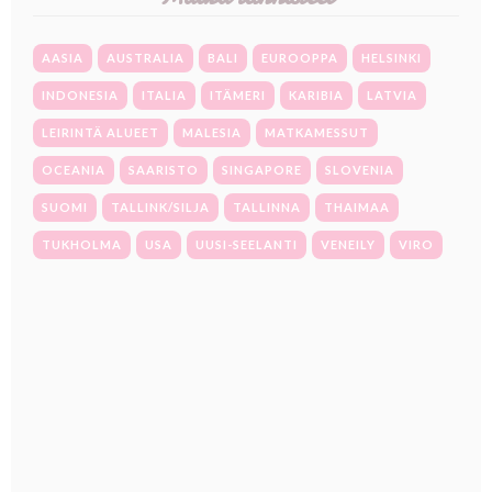
AASIA
AUSTRALIA
BALI
EUROOPPA
HELSINKI
INDONESIA
ITALIA
ITÄMERI
KARIBIA
LATVIA
LEIRINTÄ ALUEET
MALESIA
MATKAMESSUT
OCEANIA
SAARISTO
SINGAPORE
SLOVENIA
SUOMI
TALLINK/SILJA
TALLINNA
THAIMAA
TUKHOLMA
USA
UUSI-SEELANTI
VENEILY
VIRO