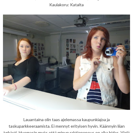
Kaulakoru: Katalta
Lauantaina olin taas ajelemassa kaupunkiajoa ja
taskuparkkeeraamista. Ei mennyt erityisen hyvin. Käännyin liian
jyrkästi. Huomasin myös että minun raktionopeus on aika hidas. Vielä