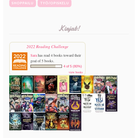
SHOPPAILU
TYÖ/OPISKELU
Kirjat!
2022 Reading Challenge
Sara
has read 4 books toward their
goal of 5 books.
4 of 5 (80%)
view books