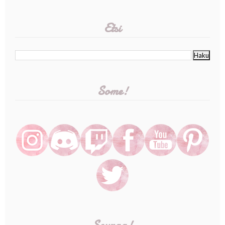
Etsi
Some!