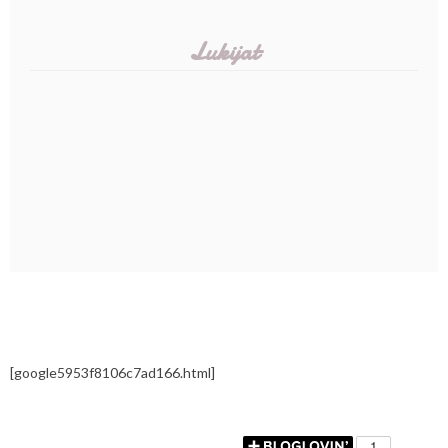
Lukijat
[google5953f8106c7ad166.html]