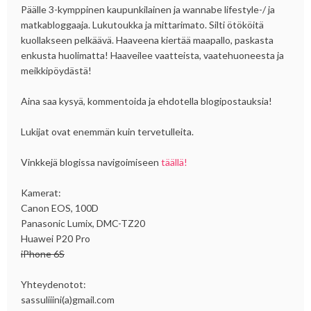
Päälle 3-kymppinen kaupunkilainen ja wannabe lifestyle-/ ja
matkabloggaaja. Lukutoukka ja mittarimato. Silti ötököitä
kuollakseen pelkäävä. Haaveena kiertää maapallo, paskasta
enkusta huolimatta! Haaveilee vaatteista, vaatehuoneesta ja
meikkipöydästä!
Aina saa kysyä, kommentoida ja ehdotella blogipostauksia!
Lukijat ovat enemmän kuin tervetulleita.
Vinkkejä blogissa navigoimiseen
täällä!
Kamerat:
Canon EOS, 100D
Panasonic Lumix, DMC-TZ20
Huawei P20 Pro
iPhone 6S
Yhteydenotot:
sassuliiini(a)gmail.com