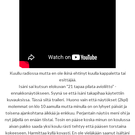
Kuullu radiossa mutta en ole ikinä ehtinyt kuulla kappaletta tai
esittäjää.
Isäni sai kutsun elokuvan "21 tapaa pilata avioliitto" -
ennakkonäytökseen. Syynä se että isäni takapihaa käytettiin
kuvauksissa. Tässä siitä traileri. Huono vain että näytökset (2kpl)
molemmat on klo 10 aamulla mutta minulla on on lyhyet päivät ja
toisena ajankohtana äikkää ja enkkuu. Perjantain näytös meni ohi ja
nyt jäljellä on enään tiistai. Tosin en pääse koska minun on koulussa
aivan pakko saada yksi koulu rästi tehtyy että pääsen torstaina
kokeeseen. Harmittaa kyllä kovasti. En ole vieläkään saanut isältäni