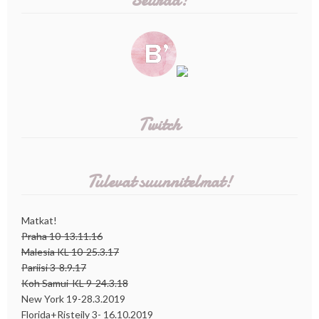
Seuraa!
Twitch
Tulevat suunnitelmat!
Matkat!
Praha 10-13.11.16
Malesia KL 10-25.3.17
Pariisi 3-8.9.17
Koh Samui-KL 9-24.3.18
New York 19-28.3.2019
Florida+Risteily 3- 16.10.2019