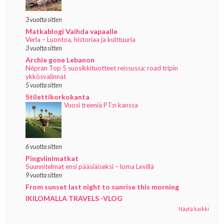
3 vuotta sitten
Matkablogi Vaihda vapaalle
Verla – Luontoa, historiaa ja kulttuuria
3 vuotta sitten
Archie gone Lebanon
Népran Top 5 suosikkituotteet reissussa: road tripin
ykkösvalinnat
5 vuotta sitten
Stilettikorkokanta
Vuosi treeniä PT:n kanssa
6 vuotta sitten
Pingviinimatkat
Suunnitelmat ensi pääsiäiseksi – loma Levillä
9 vuotta sitten
From sunset last night to sunrise this morning
IKILOMALLA TRAVELS -VLOG
Näytä kaikki