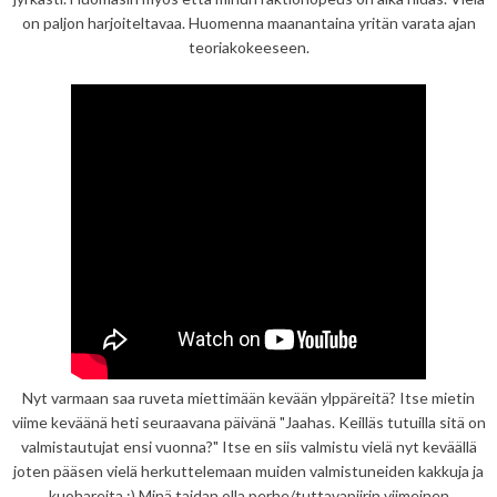
on paljon harjoiteltavaa. Huomenna maanantaina yritän varata ajan
teoriakokeeseen.
Nyt varmaan saa ruveta miettimään kevään ylppäreitä? Itse mietin
viime keväänä heti seuraavana päivänä "Jaahas. Keilläs tutuilla sitä on
valmistautujat ensi vuonna?" Itse en siis valmistu vielä nyt keväällä
joten pääsen vielä herkuttelemaan muiden valmistuneiden kakkuja ja
kuohareita :) Minä taidan olla perhe/tuttavapiirin viimeinen