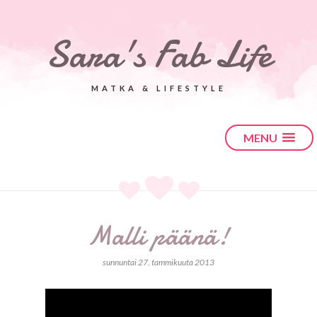
Sara's Fab Life
MATKA & LIFESTYLE
MENU
Malli päänä!
sunnuntai 27. tammikuuta 2013