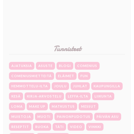
Tunnisteet
AJATUKSIA
ASUSTE
BLOGI
COMENIUS
COMENIUSMIETTEITÄ
ELÄIMET
FUN
HEMMOTTELU-ILTA
JOULU
JUHLAT
KAUPUNGILLA
KESÄ
KIRJA-ARVOSTELU
LEFFA-ILTA
LIIKUNTA
LOMA
MAKE UP
MATKUSTUS
MESSUT
MUISTOJA
MUOTI
PAINONPUDOTUS
PÄIVÄN ASU
RESEPTIT
RUOKA
TÄTI
VIDEO
VINKKI