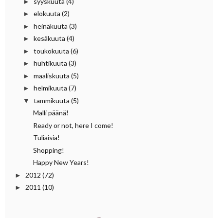
syyskuuta
(4)
►
elokuuta
(2)
►
heinäkuuta
(3)
►
kesäkuuta
(4)
►
toukokuuta
(6)
►
huhtikuuta
(3)
►
maaliskuuta
(5)
►
helmikuuta
(7)
►
tammikuuta
(5)
▼
Malli päänä!
Ready or not, here I come!
Tuliaisia!
Shopping!
Happy New Years!
2012
(72)
►
2011
(10)
►