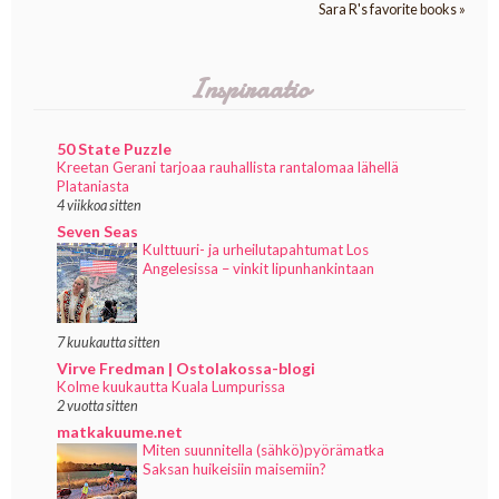
Sara R's favorite books »
Inspiraatio
50 State Puzzle
Kreetan Gerani tarjoaa rauhallista rantalomaa lähellä
Plataniasta
4 viikkoa sitten
Seven Seas
Kulttuuri- ja urheilutapahtumat Los
Angelesissa – vinkit lipunhankintaan
7 kuukautta sitten
Virve Fredman | Ostolakossa-blogi
Kolme kuukautta Kuala Lumpurissa
2 vuotta sitten
matkakuume.net
Miten suunnitella (sähkö)pyörämatka
Saksan huikeisiin maisemiin?