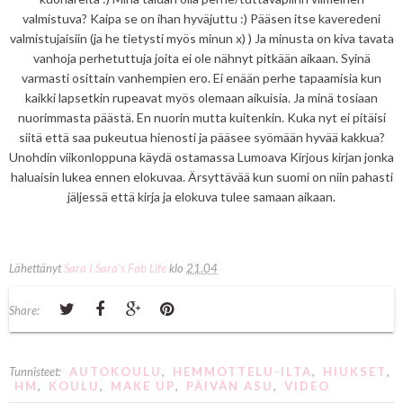
valmistuva? Kaipa se on ihan hyväjuttu :) Pääsen itse kaveredeni
valmistujaisiin (ja he tietysti myös minun x) ) Ja minusta on kiva tavata
vanhoja perhetuttuja joita ei ole nähnyt pitkään aikaan. Syinä
varmasti osittain vanhempien ero. Ei enään perhe tapaamisia kun
kaikki lapsetkin rupeavat myös olemaan aikuisia. Ja minä tosiaan
nuorimmasta päästä. En nuorin mutta kuitenkin. Kuka nyt ei pitäisi
siitä että saa pukeutua hienosti ja pääsee syömään hyvää kakkua?
Unohdin viikonloppuna käydä ostamassa Lumoava Kirjous kirjan jonka
haluaisin lukea ennen elokuvaa. Ärsyttävää kun suomi on niin pahasti
jäljessä että kirja ja elokuva tulee samaan aikaan.
Lähettänyt
Sara I Sara's Fab Life
klo
21.04
Share:
Tunnisteet:
AUTOKOULU
,
HEMMOTTELU-ILTA
,
HIUKSET
,
HM
,
KOULU
,
MAKE UP
,
PÄIVÄN ASU
,
VIDEO