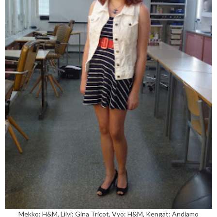
Mekko: H&M, Liivi: Gina Tricot, Vyö: H&M, Kengät: Andiamo