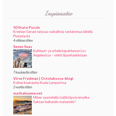
Inspiraatio
50 State Puzzle
Kreetan Gerani tarjoaa rauhallista rantalomaa lähellä
Plataniasta
4 viikkoa sitten
Seven Seas
Kulttuuri- ja urheilutapahtumat Los
Angelesissa – vinkit lipunhankintaan
7 kuukautta sitten
Virve Fredman | Ostolakossa-blogi
Kolme kuukautta Kuala Lumpurissa
2 vuotta sitten
matkakuume.net
Miten suunnitella (sähkö)pyörämatka
Saksan huikeisiin maisemiin?