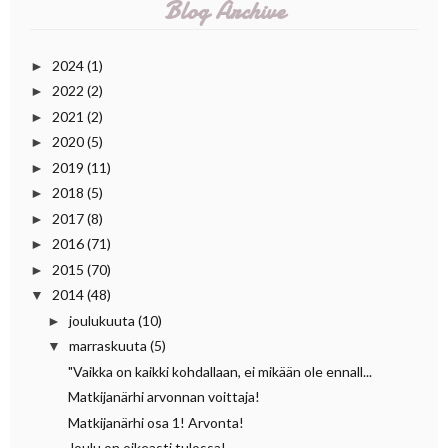
Blog Archive
2024
(1)
►
2022
(2)
►
2021
(2)
►
2020
(5)
►
2019
(11)
►
2018
(5)
►
2017
(8)
►
2016
(71)
►
2015
(70)
►
2014
(48)
▼
joulukuuta
(10)
►
marraskuuta
(5)
▼
"Vaikka on kaikki kohdallaan, ei mikään ole ennall...
Matkijanärhi arvonnan voittaja!
Matkijanärhi osa 1! Arvonta!
Joulu on oikeasti tulossa!