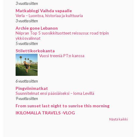
3 vuotta sitten
Matkablogi Vaihda vapaalle
Verla – Luontoa, historiaa ja kulttuuria
3 vuotta sitten
Archie gone Lebanon
Népran Top 5 suosikkituotteet reissussa: road tripin
ykkösvalinnat
5 vuotta sitten
Stilettikorkokanta
Vuosi treeniä PT:n kanssa
6 vuotta sitten
Pingviinimatkat
Suunnitelmat ensi pääsiäiseksi – loma Levillä
9 vuotta sitten
From sunset last night to sunrise this morning
IKILOMALLA TRAVELS -VLOG
Näytä kaikki