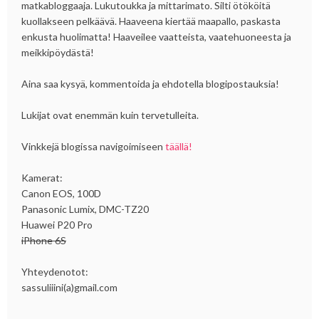
matkabloggaaja. Lukutoukka ja mittarimato. Silti ötököitä
kuollakseen pelkäävä. Haaveena kiertää maapallo, paskasta
enkusta huolimatta! Haaveilee vaatteista, vaatehuoneesta ja
meikkipöydästä!
Aina saa kysyä, kommentoida ja ehdotella blogipostauksia!
Lukijat ovat enemmän kuin tervetulleita.
Vinkkejä blogissa navigoimiseen
täällä!
Kamerat:
Canon EOS, 100D
Panasonic Lumix, DMC-TZ20
Huawei P20 Pro
iPhone 6S
Yhteydenotot:
sassuliiini(a)gmail.com