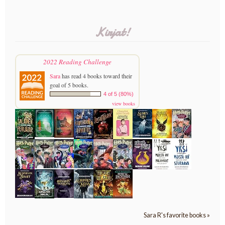
Kirjat!
2022 Reading Challenge
Sara
has read 4 books toward their
goal of 5 books.
4 of 5 (80%)
view books
Sara R's favorite books »