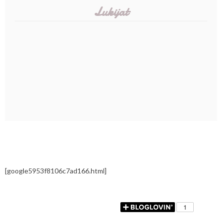
Lukijat
[google5953f8106c7ad166.html]