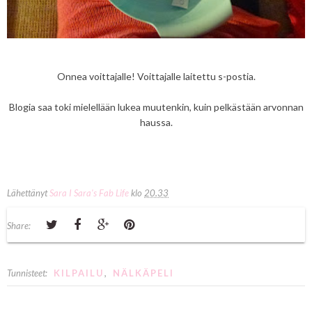
Onnea voittajalle! Voittajalle laitettu s-postia.
Blogia saa toki mielellään lukea muutenkin, kuin pelkästään arvonnan
haussa.
Lähettänyt
Sara I Sara's Fab Life
klo
20.33
Share:
Tunnisteet:
KILPAILU
,
NÄLKÄPELI