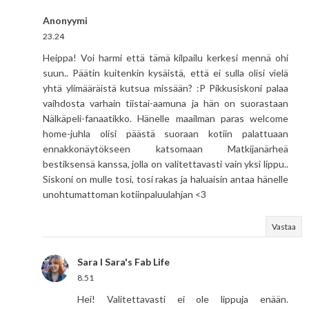
Anonyymi
23.24
Heippa! Voi harmi että tämä kilpailu kerkesi mennä ohi
suun.. Päätin kuitenkin kysäistä, että ei sulla olisi vielä
yhtä ylimääräistä kutsua missään? :P Pikkusiskoni palaa
vaihdosta varhain tiistai-aamuna ja hän on suorastaan
Nälkäpeli-fanaatikko. Hänelle maailman paras welcome
home-juhla olisi päästä suoraan kotiin palattuaan
ennakkonäytökseen katsomaan Matkijanärheä
bestiksensä kanssa, jolla on valitettavasti vain yksi lippu..
Siskoni on mulle tosi, tosi rakas ja haluaisin antaa hänelle
unohtumattoman kotiinpaluulahjan <3
Vastaa
Sara I Sara's Fab Life
8.51
Hei! Valitettavasti ei ole lippuja enään.