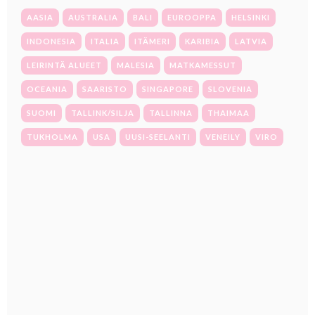
AASIA
AUSTRALIA
BALI
EUROOPPA
HELSINKI
INDONESIA
ITALIA
ITÄMERI
KARIBIA
LATVIA
LEIRINTÄ ALUEET
MALESIA
MATKAMESSUT
OCEANIA
SAARISTO
SINGAPORE
SLOVENIA
SUOMI
TALLINK/SILJA
TALLINNA
THAIMAA
TUKHOLMA
USA
UUSI-SEELANTI
VENEILY
VIRO