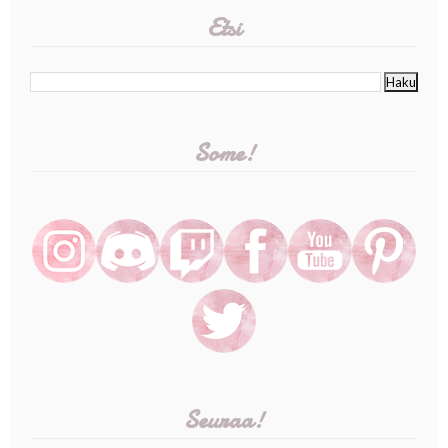
Etsi
Some!
Seuraa!