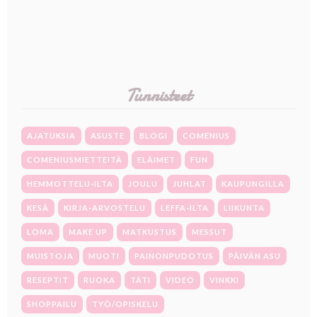
Tunnisteet
AJATUKSIA
ASUSTE
BLOGI
COMENIUS
COMENIUSMIETTEITÄ
ELÄIMET
FUN
HEMMOTTELU-ILTA
JOULU
JUHLAT
KAUPUNGILLA
KESÄ
KIRJA-ARVOSTELU
LEFFA-ILTA
LIIKUNTA
LOMA
MAKE UP
MATKUSTUS
MESSUT
MUISTOJA
MUOTI
PAINONPUDOTUS
PÄIVÄN ASU
RESEPTIT
RUOKA
TÄTI
VIDEO
VINKKI
SHOPPAILU
TYÖ/OPISKELU