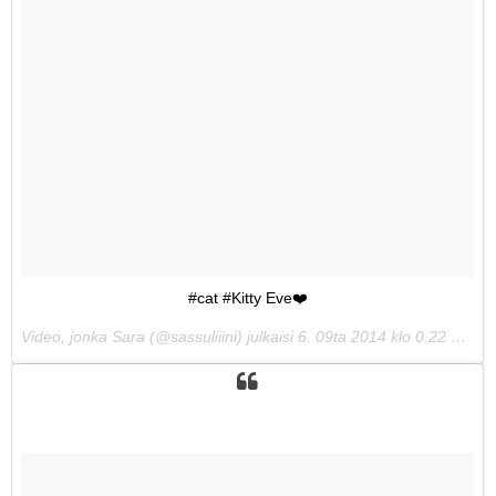
#cat #Kitty Eve❤️
Video, jonka Sara (@sassuliiini) julkaisi
6. 09ta 2014 klo 0.22 PDT