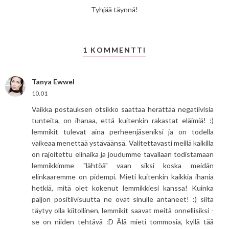
Tyhjää täynnä!
1 KOMMENTTI
Tanya Ewwel
10.01
Vaikka postauksen otsikko saattaa herättää negatiivisia
tunteita, on ihanaa, että kuitenkin rakastat eläimiä! :)
lemmikit tulevat aina perheenjäseniksi ja on todella
vaikeaa menettää ystäväänsä. Valitettavasti meillä kaikilla
on rajoitettu elinaika ja joudumme tavallaan todistamaan
lemmikkimme "lähtöä" vaan siksi koska meidän
elinkaaremme on pidempi. Mieti kuitenkin kaikkia ihania
hetkiä, mitä olet kokenut lemmikkiesi kanssa! Kuinka
paljon positiivisuutta ne ovat sinulle antaneet! :) siitä
täytyy olla kiitollinen, lemmikit saavat meitä onnellisiksi -
se on niiden tehtävä :D Älä mieti tommosia, kyllä tää