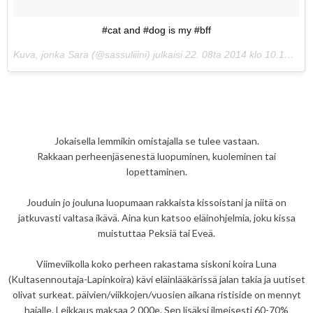
#cat and #dog is my #bff
Kuva, jonka Sara (@sassuliiini) julkaisi
22. 08ta 2014 klo 10.17 PDT
Jokaisella lemmikin omistajalla se tulee vastaan.
Rakkaan perheenjäsenestä luopuminen, kuoleminen tai
lopettaminen.
Jouduin jo jouluna luopumaan rakkaista kissoistani ja niitä on
jatkuvasti valtasa ikävä. Aina kun katsoo eläinohjelmia, joku kissa
muistuttaa Peksiä tai Eveä.
Viimeviikolla koko perheen rakastama siskoni koira Luna
(Kultasennoutaja-Lapinkoira) kävi eläinlääkärissä jalan takia ja uutiset
olivat surkeat. päivien/viikkojen/vuosien aikana ristiside on mennyt
hajalle. Leikkaus maksaa 2 000e. Sen lisäksi ilmeisesti 60-70%