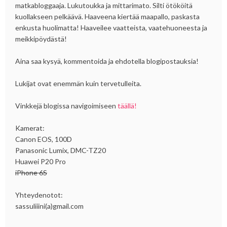
matkabloggaaja. Lukutoukka ja mittarimato. Silti ötököitä
kuollakseen pelkäävä. Haaveena kiertää maapallo, paskasta
enkusta huolimatta! Haaveilee vaatteista, vaatehuoneesta ja
meikkipöydästä!
Aina saa kysyä, kommentoida ja ehdotella blogipostauksia!
Lukijat ovat enemmän kuin tervetulleita.
Vinkkejä blogissa navigoimiseen
täällä!
Kamerat:
Canon EOS, 100D
Panasonic Lumix, DMC-TZ20
Huawei P20 Pro
iPhone 6S
Yhteydenotot:
sassuliiini(a)gmail.com