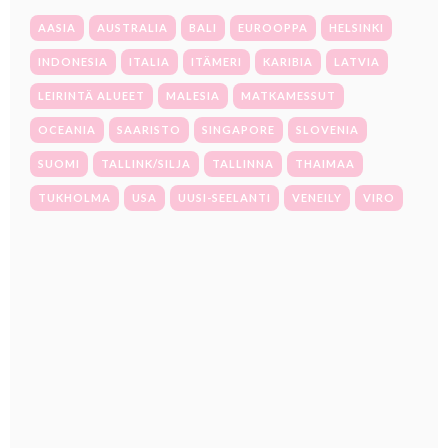
AASIA
AUSTRALIA
BALI
EUROOPPA
HELSINKI
INDONESIA
ITALIA
ITÄMERI
KARIBIA
LATVIA
LEIRINTÄ ALUEET
MALESIA
MATKAMESSUT
OCEANIA
SAARISTO
SINGAPORE
SLOVENIA
SUOMI
TALLINK/SILJA
TALLINNA
THAIMAA
TUKHOLMA
USA
UUSI-SEELANTI
VENEILY
VIRO