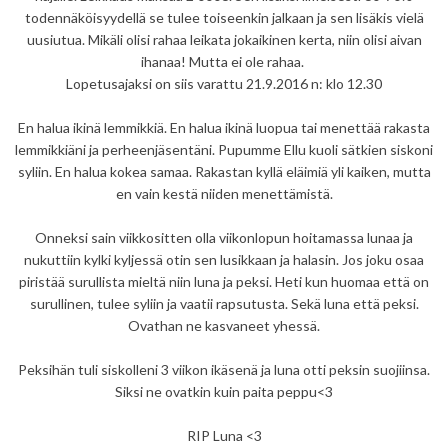
todennäköisyydellä se tulee toiseenkin jalkaan ja sen lisäkis vielä
uusiutua. Mikäli olisi rahaa leikata jokaikinen kerta, niin olisi aivan
ihanaa! Mutta ei ole rahaa.
Lopetusajaksi on siis varattu 21.9.2016 n: klo 12.30
En halua ikinä lemmikkiä. En halua ikinä luopua tai menettää rakasta
lemmikkiäni ja perheenjäsentäni. Pupumme Ellu kuoli sätkien siskoni
syliin. En halua kokea samaa. Rakastan kyllä eläimiä yli kaiken, mutta
en vain kestä niiden menettämistä.
Onneksi sain viikkositten olla viikonlopun hoitamassa lunaa ja
nukuttiin kylki kyljessä otin sen lusikkaan ja halasin. Jos joku osaa
piristää surullista mieltä niin luna ja peksi. Heti kun huomaa että on
surullinen, tulee syliin ja vaatii rapsutusta. Sekä luna että peksi.
Ovathan ne kasvaneet yhessä.
Peksihän tuli siskolleni 3 viikon ikäsenä ja luna otti peksin suojiinsa.
Siksi ne ovatkin kuin paita peppu<3
RIP Luna <3