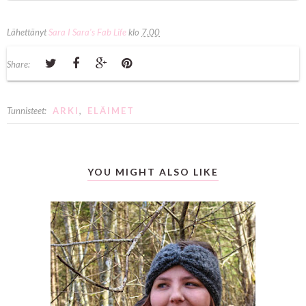
Lähettänyt
Sara I Sara's Fab Life
klo
7.00
Share:
Tunnisteet:
ARKI
,
ELÄIMET
YOU MIGHT ALSO LIKE