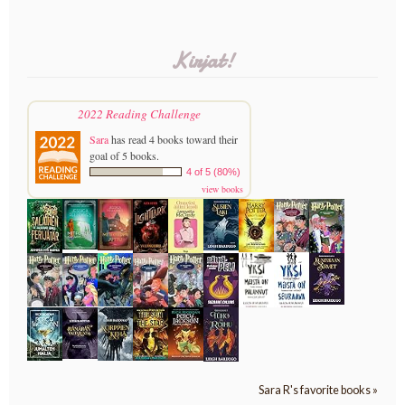
Kirjat!
2022 Reading Challenge
Sara
has read 4 books toward their
goal of 5 books.
4 of 5 (80%)
view books
Sara R's favorite books »