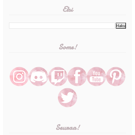
Etsi
Some!
Seuraa!