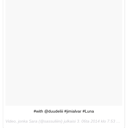
#with @duudeliii #jimialvar #Luna
Video, jonka Sara (@sassuliiini) julkaisi
3. 06ta 2014 klo 7.53 PDT