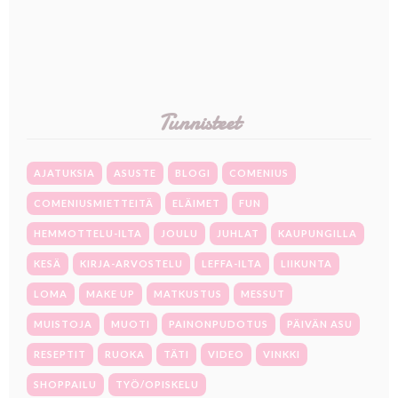
Tunnisteet
AJATUKSIA
ASUSTE
BLOGI
COMENIUS
COMENIUSMIETTEITÄ
ELÄIMET
FUN
HEMMOTTELU-ILTA
JOULU
JUHLAT
KAUPUNGILLA
KESÄ
KIRJA-ARVOSTELU
LEFFA-ILTA
LIIKUNTA
LOMA
MAKE UP
MATKUSTUS
MESSUT
MUISTOJA
MUOTI
PAINONPUDOTUS
PÄIVÄN ASU
RESEPTIT
RUOKA
TÄTI
VIDEO
VINKKI
SHOPPAILU
TYÖ/OPISKELU