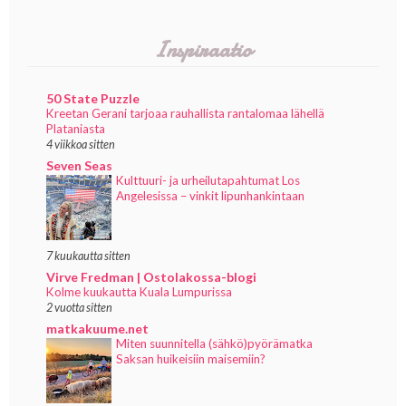
Inspiraatio
50 State Puzzle
Kreetan Gerani tarjoaa rauhallista rantalomaa lähellä
Plataniasta
4 viikkoa sitten
Seven Seas
Kulttuuri- ja urheilutapahtumat Los
Angelesissa – vinkit lipunhankintaan
7 kuukautta sitten
Virve Fredman | Ostolakossa-blogi
Kolme kuukautta Kuala Lumpurissa
2 vuotta sitten
matkakuume.net
Miten suunnitella (sähkö)pyörämatka
Saksan huikeisiin maisemiin?