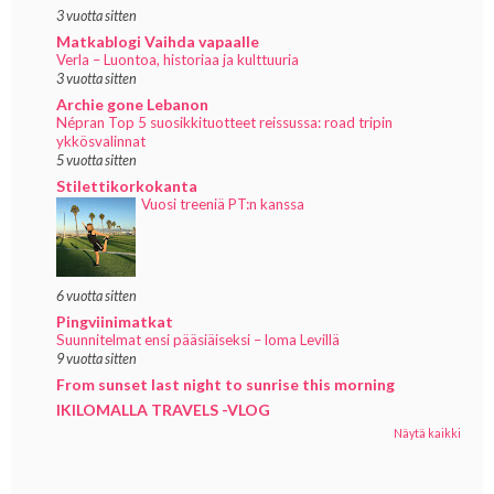
3 vuotta sitten
Matkablogi Vaihda vapaalle
Verla – Luontoa, historiaa ja kulttuuria
3 vuotta sitten
Archie gone Lebanon
Népran Top 5 suosikkituotteet reissussa: road tripin
ykkösvalinnat
5 vuotta sitten
Stilettikorkokanta
Vuosi treeniä PT:n kanssa
6 vuotta sitten
Pingviinimatkat
Suunnitelmat ensi pääsiäiseksi – loma Levillä
9 vuotta sitten
From sunset last night to sunrise this morning
IKILOMALLA TRAVELS -VLOG
Näytä kaikki