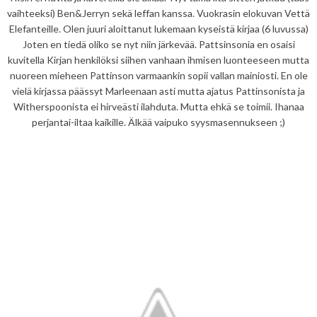
vaihteeksi) Ben&Jerryn sekä leffan kanssa. Vuokrasin elokuvan Vettä
Elefanteille. Olen juuri aloittanut lukemaan kyseistä kirjaa (6 luvussa)
Joten en tiedä oliko se nyt niin järkevää. Pattsinsonia en osaisi
kuvitella Kirjan henkilöksi siihen vanhaan ihmisen luonteeseen mutta
nuoreen mieheen Pattinson varmaankin sopii vallan mainiosti. En ole
vielä kirjassa päässyt Marleenaan asti mutta ajatus Pattinsonista ja
Witherspoonista ei hirveästi ilahduta. Mutta ehkä se toimii. Ihanaa
perjantai-iltaa kaikille. Älkää vaipuko syysmasennukseen ;)