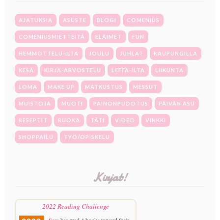
AJATUKSIA
ASUSTE
BLOGI
COMENIUS
COMENIUSMIETTEITÄ
ELÄIMET
FUN
HEMMOTTELU-ILTA
JOULU
JUHLAT
KAUPUNGILLA
KESÄ
KIRJA-ARVOSTELU
LEFFA-ILTA
LIIKUNTA
LOMA
MAKE UP
MATKUSTUS
MESSUT
MUISTOJA
MUOTI
PAINONPUDOTUS
PÄIVÄN ASU
RESEPTIT
RUOKA
TÄTI
VIDEO
VINKKI
SHOPPAILU
TYÖ/OPISKELU
Kirjat!
2022 Reading Challenge