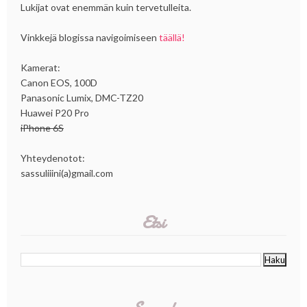
Lukijat ovat enemmän kuin tervetulleita.
Vinkkejä blogissa navigoimiseen
täällä!
Kamerat:
Canon EOS, 100D
Panasonic Lumix, DMC-TZ20
Huawei P20 Pro
iPhone 6S
Yhteydenotot:
sassuliiini(a)gmail.com
Etsi