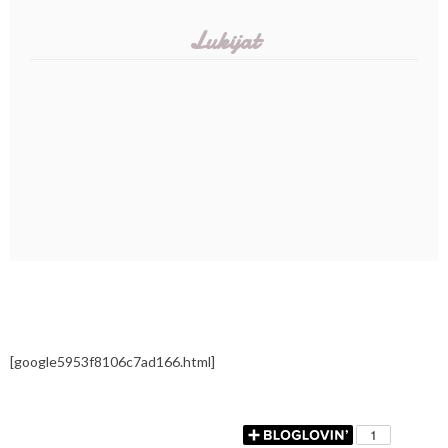
Lukijat
[google5953f8106c7ad166.html]