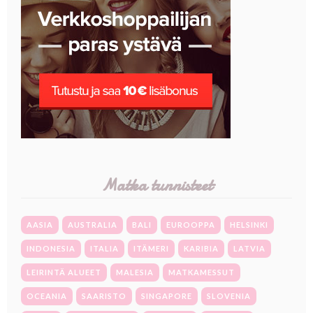
Matka tunnisteet
AASIA
AUSTRALIA
BALI
EUROOPPA
HELSINKI
INDONESIA
ITALIA
ITÄMERI
KARIBIA
LATVIA
LEIRINTÄ ALUEET
MALESIA
MATKAMESSUT
OCEANIA
SAARISTO
SINGAPORE
SLOVENIA