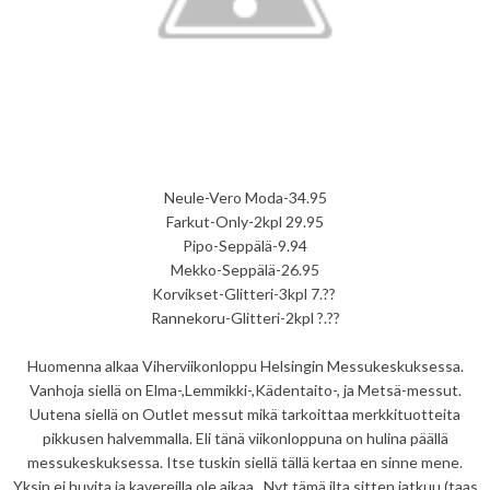
Neule-Vero Moda-34.95
Farkut-Only-2kpl 29.95
Pipo-Seppälä-9.94
Mekko-Seppälä-26.95
Korvikset-Glitteri-3kpl 7.??
Rannekoru-Glitteri-2kpl ?.??
Huomenna alkaa Viherviikonloppu Helsingin Messukeskuksessa.
Vanhoja siellä on Elma-,Lemmikki-,Kädentaito-, ja Metsä-messut.
Uutena siellä on Outlet messut mikä tarkoittaa merkkituotteita
pikkusen halvemmalla. Eli tänä viikonloppuna on hulina päällä
messukeskuksessa. Itse tuskin siellä tällä kertaa en sinne mene.
Yksin ei huvita ja kavereilla ole aikaa. Nyt tämä ilta sitten jatkuu (taas