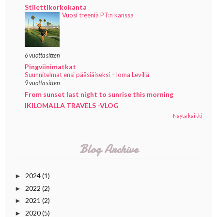
Stilettikorkokanta
Vuosi treeniä PT:n kanssa
6 vuotta sitten
Pingviinimatkat
Suunnitelmat ensi pääsiäiseksi – loma Levillä
9 vuotta sitten
From sunset last night to sunrise this morning
IKILOMALLA TRAVELS -VLOG
Näytä kaikki
Blog Archive
2024
(1)
►
2022
(2)
►
2021
(2)
►
2020
(5)
►