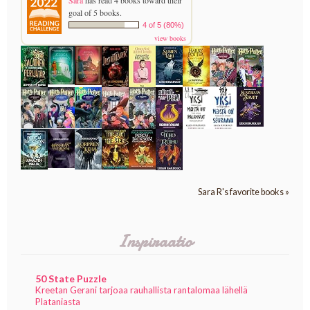
Sara
has read 4 books toward their
goal of 5 books.
4 of 5 (80%)
view books
Sara R's favorite books »
Inspiraatio
50 State Puzzle
Kreetan Gerani tarjoaa rauhallista rantalomaa lähellä
Plataniasta