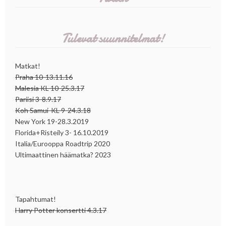
Tulevat suunnitelmat!
Matkat!
Praha 10-13.11.16
Malesia KL 10-25.3.17
Pariisi 3-8.9.17
Koh Samui-KL 9-24.3.18
New York 19-28.3.2019
Florida+Risteily 3- 16.10.2019
Italia/Eurooppa Roadtrip 2020
Ultimaattinen häämatka? 2023
Tapahtumat!
Harry Potter konsertti 4.3.17