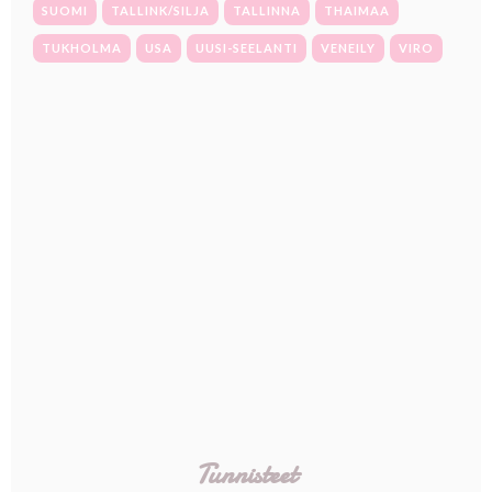
SUOMI
TALLINK/SILJA
TALLINNA
THAIMAA
TUKHOLMA
USA
UUSI-SEELANTI
VENEILY
VIRO
Tunnisteet