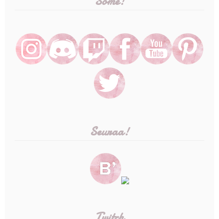
Some!
Seuraa!
Twitch