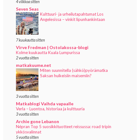
4 viikkoa sitten
Seven Seas
Kulttuuri- ja urheilutapahtumat Los
Angelesissa – vinkit lipunhankintaan
7 kuukautta sitten
Virve Fredman | Ostolakossa-blogi
Kolme kuukautta Kuala Lumpurissa
2 vuotta sitten
matkakuume.net
Miten suunnitella (sähkö)pyörämatka
Saksan huikeisiin maisemiin?
3 vuotta sitten
Matkablogi Vaihda vapaalle
Verla – Luontoa, historiaa ja kulttuuria
3 vuotta sitten
Archie gone Lebanon
Népran Top 5 suosikkituotteet reissussa: road tripin
ykkösvalinnat
5 vuotta sitten