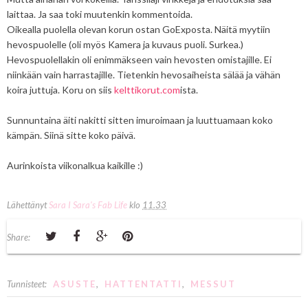
laittaa. Ja saa toki muutenkin kommentoida.
Oikealla puolella olevan korun ostan GoExposta. Näitä myytiin
hevospuolelle (oli myös Kamera ja kuvaus puoli. Surkea.)
Hevospuolellakin oli enimmäkseen vain hevosten omistajille. Ei
niinkään vain harrastajille. Tietenkin hevosaiheista sälää ja vähän
koira juttuja. Koru on siis
kelttikorut.com
ista.
Sunnuntaina äiti nakitti sitten imuroimaan ja luuttuamaan koko
kämpän. Siinä sitte koko päivä.
Aurinkoista viikonalkua kaikille :)
Lähettänyt
Sara I Sara's Fab Life
klo
11.33
Share:
Tunnisteet:
ASUSTE
,
HATTENTATTI
,
MESSUT