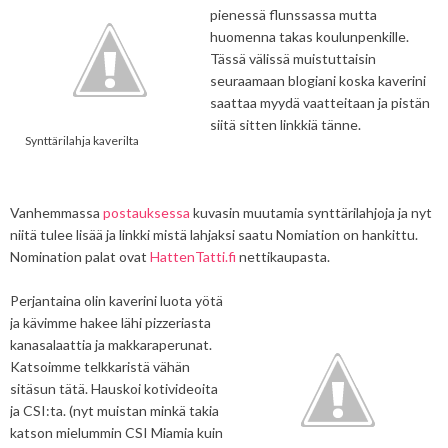
pienessä flunssassa mutta
huomenna takas koulunpenkille.
Tässä välissä muistuttaisin
seuraamaan blogiani koska kaverini
saattaa myydä vaatteitaan ja pistän
siitä sitten linkkiä tänne.
Synttärilahja kaverilta
Vanhemmassa
postauksessa
kuvasin muutamia synttärilahjoja ja nyt
niitä tulee lisää ja linkki mistä lahjaksi saatu Nomiation on hankittu.
Nomination palat ovat
HattenTatti.fi
nettikaupasta.
Perjantaina olin kaverini luota yötä
ja kävimme hakee lähi pizzeriasta
kanasalaattia ja makkaraperunat.
Katsoimme telkkaristä vähän
sitäsun tätä. Hauskoi kotivideoita
ja CSI:ta. (nyt muistan minkä takia
katson mielummin CSI Miamia kuin