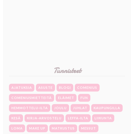
Tunnisteet
AJATUKSIA
ASUSTE
BLOGI
COMENIUS
COMENIUSMIETTEITÄ
ELÄIMET
FUN
HEMMOTTELU-ILTA
JOULU
JUHLAT
KAUPUNGILLA
KESÄ
KIRJA-ARVOSTELU
LEFFA-ILTA
LIIKUNTA
LOMA
MAKE UP
MATKUSTUS
MESSUT