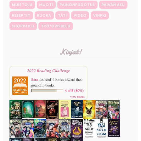
MUISTOJA
MUOTI
PAINONPUDOTUS
PÄIVÄN ASU
RESEPTIT
RUOKA
TÄTI
VIDEO
VINKKI
SHOPPAILU
TYÖ/OPISKELU
Kirjat!
2022 Reading Challenge
Sara
has read 4 books toward their
goal of 5 books.
4 of 5 (80%)
view books