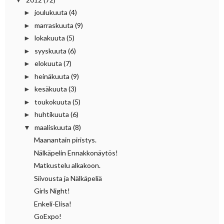
joulukuuta
(4)
►
marraskuuta
(9)
►
lokakuuta
(5)
►
syyskuuta
(6)
►
elokuuta
(7)
►
heinäkuuta
(9)
►
kesäkuuta
(3)
►
toukokuuta
(5)
►
huhtikuuta
(6)
►
maaliskuuta
(8)
▼
Maanantain piristys.
Nälkäpelin Ennakkonäytös!
Matkustelu alkakoon.
Siivousta ja Nälkäpeliä
Girls Night!
Enkeli-Elisa!
GoExpo!