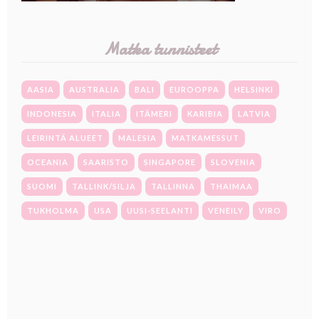
Matka tunnisteet
AASIA
AUSTRALIA
BALI
EUROOPPA
HELSINKI
INDONESIA
ITALIA
ITÄMERI
KARIBIA
LATVIA
LEIRINTÄ ALUEET
MALESIA
MATKAMESSUT
OCEANIA
SAARISTO
SINGAPORE
SLOVENIA
SUOMI
TALLINK/SILJA
TALLINNA
THAIMAA
TUKHOLMA
USA
UUSI-SEELANTI
VENEILY
VIRO