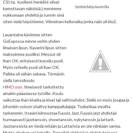
CSI:ta. kuolleet henkilöt olivat
Synttärilahja kaverilta
kamottavan näköisiä.) menimme
nukkumaan yhdeltä ja tunnin sinä
siten vielä höpötimme. Viimeinen kellonaika jonka näin oli klo2.
Lauantaina kävimme sitten
GoExpossa minne voitin yhden
ilmaisen lipun. Kaverini lipun sitten
maksoimme puoliksi. Messut oli
ihan OK. erityisesti kunoilu puoli.
Myös retkeily puoli oli ihan OK.
Paikka oli vähän sekava. Törmäsin
siellä tanssikoulu
HiMO:oon.
Ilmeisesti tarkoitettu
ainakin pääasiassa tytöille. Koulu
vaikuttaa ihan kivalta ja kivat laji vaihtoehdot. Siellä on myös joogaa ja
johonkin osioon sisältyy kamppailulajeja. Tsekatkaa sivuilta
tarkemmin. Itseäni kiinnostaa Fuusio Jazz. FuusioJazz yhdistää
hurmaavasti jazztanssin, showtanssin, nykytanssin ja lattarit.
Jazztanssista en tiedä mitään ja Lattarista en ole niinkään varma.
Mutta ainahan voi kokeilla. Tanssilaji vinkkejä ja ehdotuksia saa