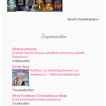
Sara R's favorite books »
Inspiraatio
50 State Puzzle
Kreetan Gerani tarjoaa rauhallista rantalomaa lähellä
Plataniasta
4 viikkoa sitten
Seven Seas
Kulttuuri- ja urheilutapahtumat Los
Angelesissa – vinkit lipunhankintaan
7 kuukautta sitten
Virve Fredman | Ostolakossa-blogi
Kolme kuukautta Kuala Lumpurissa
2 vuotta sitten