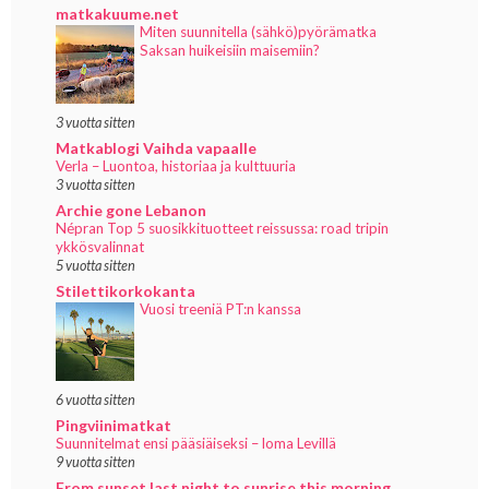
matkakuume.net
Miten suunnitella (sähkö)pyörämatka
Saksan huikeisiin maisemiin?
3 vuotta sitten
Matkablogi Vaihda vapaalle
Verla – Luontoa, historiaa ja kulttuuria
3 vuotta sitten
Archie gone Lebanon
Népran Top 5 suosikkituotteet reissussa: road tripin
ykkösvalinnat
5 vuotta sitten
Stilettikorkokanta
Vuosi treeniä PT:n kanssa
6 vuotta sitten
Pingviinimatkat
Suunnitelmat ensi pääsiäiseksi – loma Levillä
9 vuotta sitten
From sunset last night to sunrise this morning