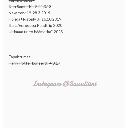
Pariisi 3-8.9.17
Koh Samui-KL 9-24.3.18
New York 19-28.3.2019
Florida+Risteily 3- 16.10.2019
Italia/Eurooppa Roadtrip 2020
Ultimaattinen häämatka? 2023
Tapahtumat!
Harry Potter konsertti 4.3.17
Instagram @Sassuliiini