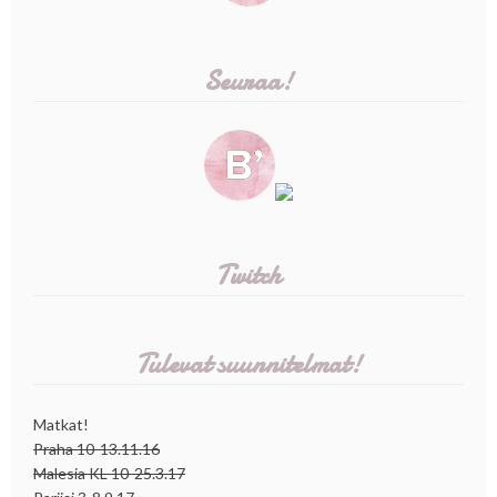
Seuraa!
Twitch
Tulevat suunnitelmat!
Matkat!
Praha 10-13.11.16
Malesia KL 10-25.3.17