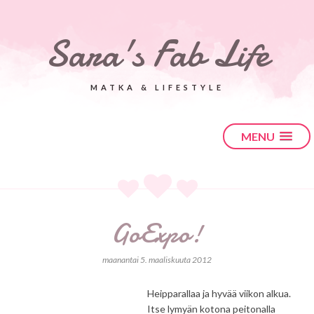
Sara's Fab Life
MATKA & LIFESTYLE
MENU
GoExpo!
maanantai 5. maaliskuuta 2012
Heipparallaa ja hyvää viikon alkua.
Itse lymyän kotona peitonalla