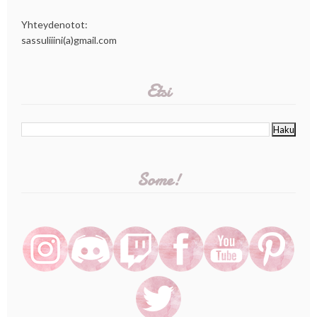
Yhteydenotot:
sassuliiini(a)gmail.com
Etsi
Some!