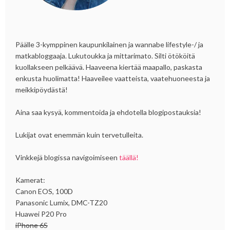
Päälle 3-kymppinen kaupunkilainen ja wannabe lifestyle-/ ja
matkabloggaaja. Lukutoukka ja mittarimato. Silti ötököitä
kuollakseen pelkäävä. Haaveena kiertää maapallo, paskasta
enkusta huolimatta! Haaveilee vaatteista, vaatehuoneesta ja
meikkipöydästä!
Aina saa kysyä, kommentoida ja ehdotella blogipostauksia!
Lukijat ovat enemmän kuin tervetulleita.
Vinkkejä blogissa navigoimiseen
täällä!
Kamerat:
Canon EOS, 100D
Panasonic Lumix, DMC-TZ20
Huawei P20 Pro
iPhone 6S