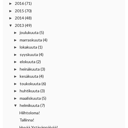
2016
(71)
►
2015
(70)
►
2014
(48)
►
2013
(49)
▼
joulukuuta
(5)
►
marraskuuta
(4)
►
lokakuuta
(1)
►
syyskuuta
(4)
►
elokuuta
(2)
►
heinäkuuta
(3)
►
kesäkuuta
(4)
►
toukokuuta
(6)
►
huhtikuuta
(3)
►
maaliskuuta
(5)
►
helmikuuta
(7)
▼
Hiihtoloma!
Tallinna!
Hyvää Ystävänpäivää!