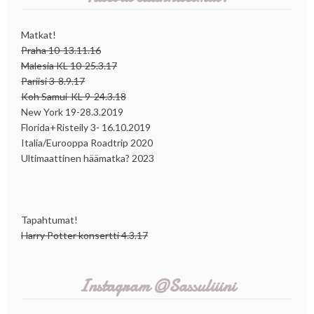
Matkat!
Praha 10-13.11.16
Malesia KL 10-25.3.17
Pariisi 3-8.9.17
Koh Samui-KL 9-24.3.18
New York 19-28.3.2019
Florida+Risteily 3- 16.10.2019
Italia/Eurooppa Roadtrip 2020
Ultimaattinen häämatka? 2023
Tapahtumat!
Harry Potter konsertti 4.3.17
Instagram @Sassuliiini