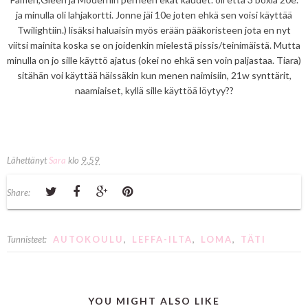
ja minulla oli lahjakortti. Jonne jäi 10e joten ehkä sen voisi käyttää
Twilightiin.) lisäksi haluaisin myös erään pääkoristeen jota en nyt
viitsi mainita koska se on joidenkin mielestä pissis/teinimäistä. Mutta
minulla on jo sille käyttö ajatus (okei no ehkä sen voin paljastaa. Tiara)
sitähän voi käyttää häissäkin kun menen naimisiin, 21w synttärit,
naamiaiset, kyllä sille käyttöä löytyy??
Lähettänyt
Sara
klo
9.59
Share:
Tunnisteet:
AUTOKOULU
,
LEFFA-ILTA
,
LOMA
,
TÄTI
YOU MIGHT ALSO LIKE