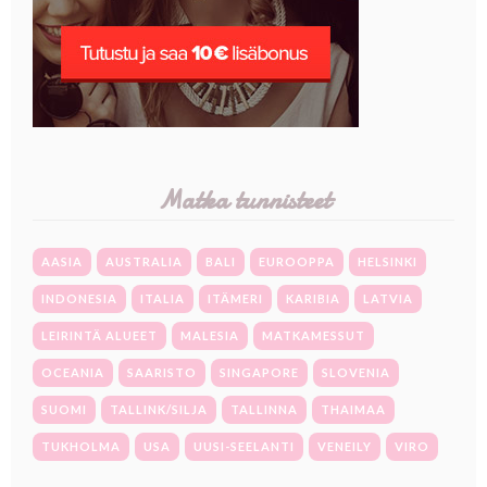
Matka tunnisteet
AASIA
AUSTRALIA
BALI
EUROOPPA
HELSINKI
INDONESIA
ITALIA
ITÄMERI
KARIBIA
LATVIA
LEIRINTÄ ALUEET
MALESIA
MATKAMESSUT
OCEANIA
SAARISTO
SINGAPORE
SLOVENIA
SUOMI
TALLINK/SILJA
TALLINNA
THAIMAA
TUKHOLMA
USA
UUSI-SEELANTI
VENEILY
VIRO