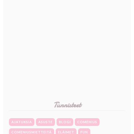
Tunnisteet
AJATUKSIA
ASUSTE
BLOGI
COMENIUS
COMENIUSMIETTEITÄ
ELÄIMET
FUN