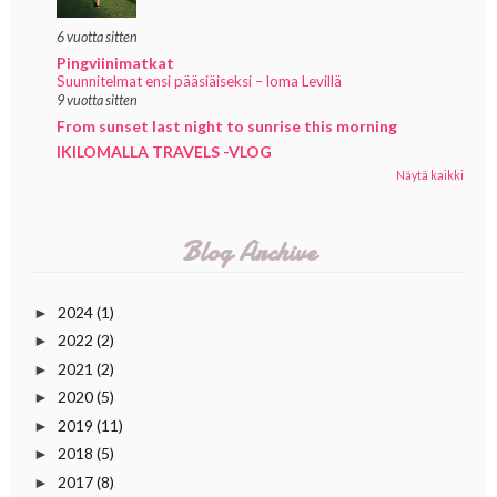
6 vuotta sitten
Pingviinimatkat
Suunnitelmat ensi pääsiäiseksi – loma Levillä
9 vuotta sitten
From sunset last night to sunrise this morning
IKILOMALLA TRAVELS -VLOG
Näytä kaikki
Blog Archive
2024
(1)
►
2022
(2)
►
2021
(2)
►
2020
(5)
►
2019
(11)
►
2018
(5)
►
2017
(8)
►