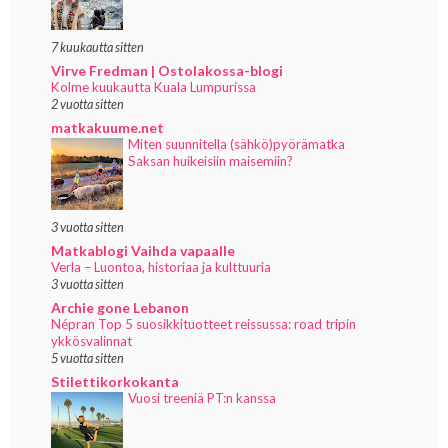
7 kuukautta sitten
Virve Fredman | Ostolakossa-blogi
Kolme kuukautta Kuala Lumpurissa
2 vuotta sitten
matkakuume.net
Miten suunnitella (sähkö)pyörämatka
Saksan huikeisiin maisemiin?
3 vuotta sitten
Matkablogi Vaihda vapaalle
Verla – Luontoa, historiaa ja kulttuuria
3 vuotta sitten
Archie gone Lebanon
Népran Top 5 suosikkituotteet reissussa: road tripin
ykkösvalinnat
5 vuotta sitten
Stilettikorkokanta
Vuosi treeniä PT:n kanssa