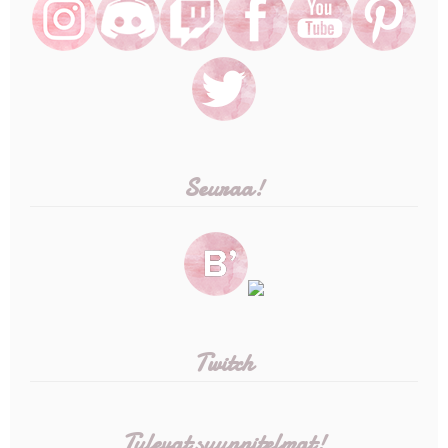
Seuraa!
Twitch
Tulevat suunnitelmat!