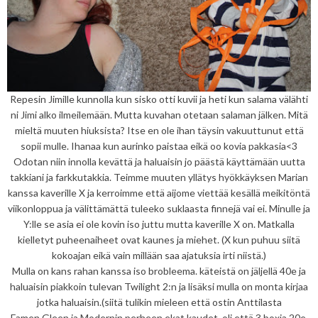
Repesin Jimille kunnolla kun sisko otti kuvii ja heti kun salama välähti
ni Jimi alko ilmeilemään. Mutta kuvahan otetaan salaman jälken. Mitä
mieltä muuten hiuksista? Itse en ole ihan täysin vakuuttunut että
sopii mulle. Ihanaa kun aurinko paistaa eikä oo kovia pakkasia<3
Odotan niin innolla kevättä ja haluaisin jo päästä käyttämään uutta
takkiani ja farkkutakkia. Teimme muuten yllätys hyökkäyksen Marian
kanssa kaverille X ja kerroimme että aijome viettää kesällä meikitöntä
viikonloppua ja välittämättä tuleeko suklaasta finnejä vai ei. Minulle ja
Y:lle se asia ei ole kovin iso juttu mutta kaverille X on. Matkalla
kielletyt puheenaiheet ovat kaunes ja miehet. (X kun puhuu siitä
kokoajan eikä vain millään saa ajatuksia irti niistä.)
Mulla on kans rahan kanssa iso brobleema. käteistä on jäljellä 40e ja
haluaisin piakkoin tulevan Twilight 2:n ja lisäksi mulla on monta kirjaa
jotka haluaisin.(siitä tulikin mieleen että ostin Anttilasta
Famen,Gleen ja Modernin perheen ekat kaudet. oli että 3 boxia 20e.