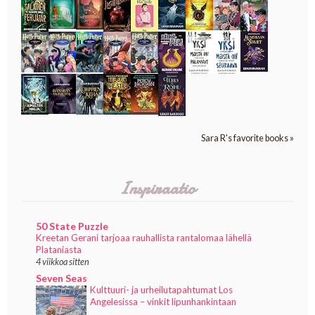
Sara R's favorite books »
Inspiraatio
50 State Puzzle
Kreetan Gerani tarjoaa rauhallista rantalomaa lähellä
Plataniasta
4 viikkoa sitten
Seven Seas
Kulttuuri- ja urheilutapahtumat Los
Angelesissa – vinkit lipunhankintaan