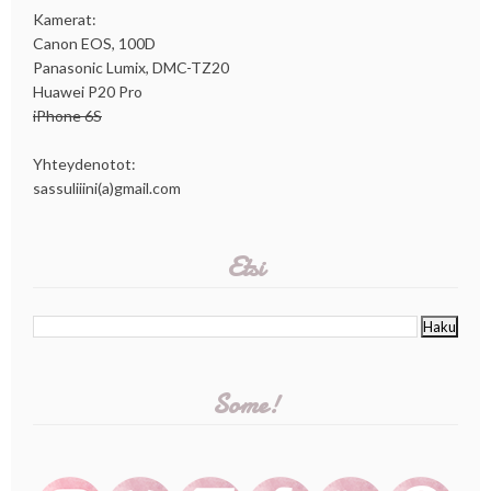
Kamerat:
Canon EOS, 100D
Panasonic Lumix, DMC-TZ20
Huawei P20 Pro
iPhone 6S
Yhteydenotot:
sassuliiini(a)gmail.com
Etsi
Some!