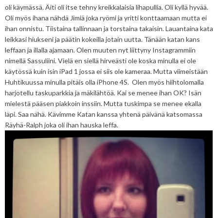
oli käymässä. Äiti oli itse tehny kreikkalaisia lihapullia. Oli kyllä hyvää.
Oli myös ihana nähdä Jimiä joka ryömi ja yritti konttaamaan mutta ei
ihan onnistu. Tiistaina tallinnaan ja torstaina takaisin. Lauantaina kata
leikkasi hiukseni ja päätin kokeilla jotain uutta. Tänään katan kans
leffaan ja illalla ajamaan. Olen muuten nyt liittyny Instagrammiin
nimellä Sassuliini. Vielä en siellä hirveästi ole koska minulla ei ole
käytössä kuin isin iPad 1 jossa ei siis ole kameraa. Mutta viimeistään
Huhtikuussa minulla pitäis olla iPhone 4S. Olen myös hiihtolomalla
harjotellu taskuparkkia ja mäkilähtöä. Kai se menee ihan OK? Isän
mielestä pääsen piakkoin inssiin. Mutta tuskimpa se menee ekalla
läpi. Saa nähä. Kävimme Katan kanssa yhtenä päivänä katsomassa
Räyhä-Ralph joka oli ihan hauska leffa.