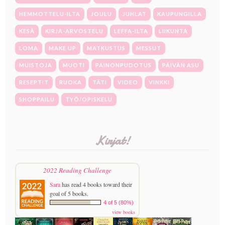
HEMMOTTELU-ILTA
JOULU
JUHLAT
KAUPUNGILLA
KESÄ
KIRJA-ARVOSTELU
LEFFA-ILTA
LIIKUNTA
LOMA
MAKE UP
MATKUSTUS
MESSUT
MUISTOJA
MUOTI
PAINONPUDOTUS
PÄIVÄN ASU
RESEPTIT
RUOKA
TÄTI
VIDEO
VINKKI
SHOPPAILU
TYÖ/OPISKELU
Kirjat!
2022 Reading Challenge
Sara
has read 4 books toward their
goal of 5 books.
4 of 5 (80%)
view books