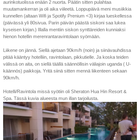
aurinkotuolissa enään 2 nuorta. Päätin sitten pulahtaa
muutamankerran ja oli aika viileetä. Loppupäivä meni musiikkia
kunnellen (altaan Wifi ja Spotify Prenium <3) kirjaa lueskellessa
(päivässä yli 80sivua. Parin päivän päästä siskoni saa lukea
kyseisen kirjan.) Illalla mentiin siskon synttäreiden kunniaksi
hienon hotellin merenrantaravintolaan syömään.
Liikene on jännä. Siellä ajetaan 90km/h (noin) ja siinävauhdissa
pitää kääntyy hotelliin, ravintolaan, pikkutielle. Ja koska teiden
välissä on aita, on siellä täällä säännöllisin väliajoin uganda ( U-
käännös) paikkoja. Yritä siinä sitten mennä liikenteen sekaan
90km/h.
Hotelli/Ravintola missä syötiin oli Sheraton Hua Hin Resort &
Spa. Tässä kuvia alueesta mun illan tarjoilusta.