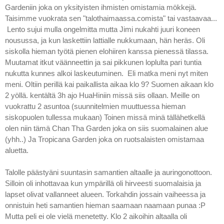
Gardeniin joka on yksityisten ihmisten omistamia mökkejä.
Taisimme vuokrata sen "talothaimaassa.comista" tai vastaavaa...
Lento sujui mulla ongelmitta mutta Jimi nukahti juuri koneen
nousussa, ja kun laskettiin lattialle nukkumaan, hän heräs. Oli
siskolla hieman työtä pienen elohiiren kanssa pienessä tilassa.
Muutamat itkut väänneettin ja sai pikkunen loplulta pari tuntia
nukutta kunnes alkoi laskeutuminen. Eli matka meni nyt miten
meni. Oltiin perillä kai paikallista aikaa klo 9? Suomen aikaan klo
2 yöllä. kentältä 3h ajo HuaHiniin missä siis ollaan. Meille on
vuokrattu 2 asuntoa (suunnitelmien muuttuessa hieman
siskopuolen tullessa mukaan) Toinen missä minä tällähetkellä
olen niin tämä Chan Tha Garden joka on siis suomalainen alue
(yhh..) Ja Tropicana Garden joka on ruotsalaisten omistamaa
aluetta.
Talolle päästyäni suuntasin samantien altaalle ja auringonottoon.
Silloin oli inhottavaa kun ympärillä oli hirveesti suomalaisia ja
lapset olivat vallanneet alueen. Torkahdin jossain vaiheessa ja
onnistuin heti samantien hieman saamaan naamaan punaa :P
Mutta peli ei ole vielä menetetty. Klo 2 aikoihin altaalla oli