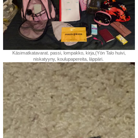
Käsimatkatavarat. passi, lompakko, kirja,(Yön Talo huivi,
niskatyyny, koulupapereita, läppäri.