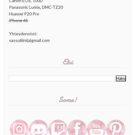
Canon EOS, 100D
Panasonic Lumix, DMC-TZ20
Huawei P20 Pro
iPhone 6S
Yhteydenotot:
sassuliiini(a)gmail.com
Etsi
Some!