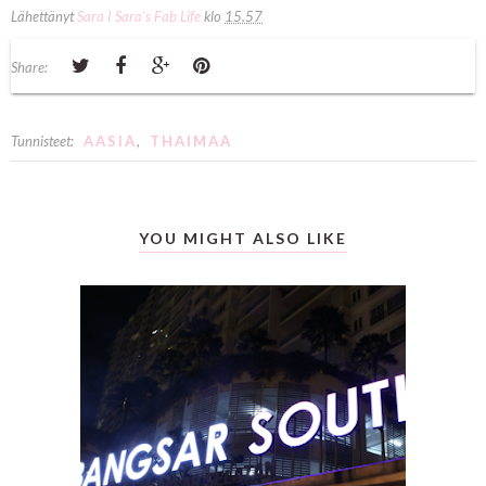
Lähettänyt
Sara I Sara's Fab Life
klo
15.57
Share:
Tunnisteet:
AASIA
,
THAIMAA
YOU MIGHT ALSO LIKE