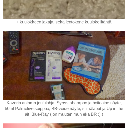
+ kuulokkeen jakaja, sekä lentokone kuulokeliitäntä.
Kaverin antama joululahja. Syoss shampoo ja hoitoaine näyte,
50ml Palmolive saippua, BB-voide näyte, silmälaput ja Up in the
ait Blue-Ray ( on muuten mun eka BR :) )