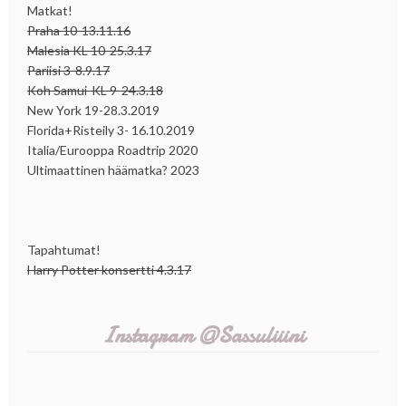
Matkat!
Praha 10-13.11.16
Malesia KL 10-25.3.17
Pariisi 3-8.9.17
Koh Samui-KL 9-24.3.18
New York 19-28.3.2019
Florida+Risteily 3- 16.10.2019
Italia/Eurooppa Roadtrip 2020
Ultimaattinen häämatka? 2023
Tapahtumat!
Harry Potter konsertti 4.3.17
Instagram @Sassuliiini