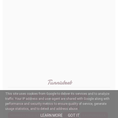
Tunnisteet
This site uses cookies from Google to deliver its services and to analyze
AJATUKSIA
ASUSTE
BLOGI
COMENIUS
traffic. Your IP address and user-agent are shared with Google along with
performance and security metrics to ensure quality of service, generate
COMENIUSMIETTEITÄ
ELÄIMET
FUN
usage statistics, and to detect and address abuse.
LEARN MORE
GOT IT
HEMMOTTELU-ILTA
JOULU
JUHLAT
KAUPUNGILLA