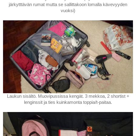
järkytttävän rumat mutta se sallittakoon lomalla kävevyyden
vuoksi)
Laukun sisältö. Muovipussissa kengät. 3 mekkoa, 2 shortist +
lenginssit ja ties kuinkamonta toppia/t-paitaa.