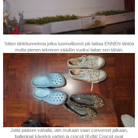
Sitten lähtötunnelmia jotka luonnollisesti piti laittaa ENNEN lähtöä
mutta pienen teknisen säädön vuoksi laitan sen tähän.
Jotta pääsen vähällä, otin mukaan vaan converset jalkaan,
balleriinat kävelyä varten ja crocsit (Kyllä! Crocsit ovat