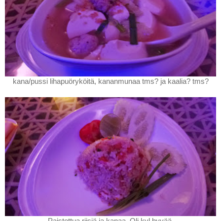
kana/pussi lihapuöryköitä, kananmunaa tms? ja kaalia? tms?
Paistettua riisiä ja kanaa. Oli kyl hyvää.