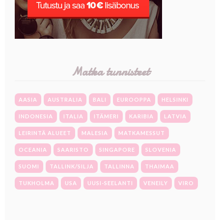
Matka tunnisteet
AASIA
AUSTRALIA
BALI
EUROOPPA
HELSINKI
INDONESIA
ITALIA
ITÄMERI
KARIBIA
LATVIA
LEIRINTÄ ALUEET
MALESIA
MATKAMESSUT
OCEANIA
SAARISTO
SINGAPORE
SLOVENIA
SUOMI
TALLINK/SILJA
TALLINNA
THAIMAA
TUKHOLMA
USA
UUSI-SEELANTI
VENEILY
VIRO