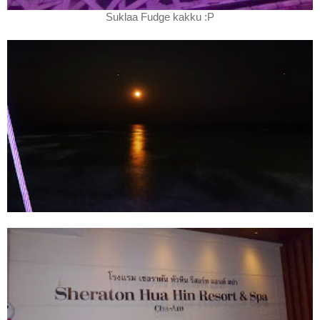
Suklaa Fudge kakku :P