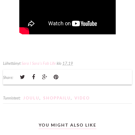
Lähettänyt
Sara I Sara's Fab Life
klo
17.19
Share:
Tunnisteet:
JOULU
,
SHOPPAILU
,
VIDEO
YOU MIGHT ALSO LIKE