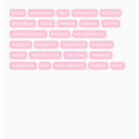
AASIA
AUSTRALIA
BALI
EUROOPPA
HELSINKI
INDONESIA
ITALIA
ITÄMERI
KARIBIA
LATVIA
LEIRINTÄ ALUEET
MALESIA
MATKAMESSUT
OCEANIA
SAARISTO
SINGAPORE
SLOVENIA
SUOMI
TALLINK/SILJA
TALLINNA
THAIMAA
TUKHOLMA
USA
UUSI-SEELANTI
VENEILY
VIRO