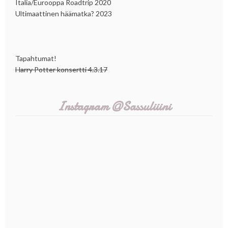
Italia/Eurooppa Roadtrip 2020
Ultimaattinen häämatka? 2023
Tapahtumat!
Harry Potter konsertti 4.3.17
Instagram @Sassuliiini