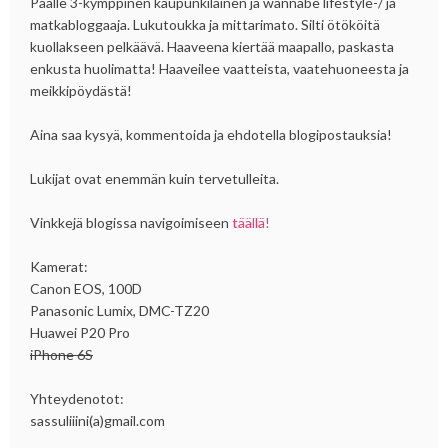
Päälle 3-kymppinen kaupunkilainen ja wannabe lifestyle-/ ja
matkabloggaaja. Lukutoukka ja mittarimato. Silti ötököitä
kuollakseen pelkäävä. Haaveena kiertää maapallo, paskasta
enkusta huolimatta! Haaveilee vaatteista, vaatehuoneesta ja
meikkipöydästä!
Aina saa kysyä, kommentoida ja ehdotella blogipostauksia!
Lukijat ovat enemmän kuin tervetulleita.
Vinkkejä blogissa navigoimiseen
täällä!
Kamerat:
Canon EOS, 100D
Panasonic Lumix, DMC-TZ20
Huawei P20 Pro
iPhone 6S
Yhteydenotot:
sassuliiini(a)gmail.com