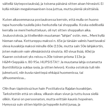
vältellä täytepostauksia), ja toisena päivänä sitten aivan hirveästi. Ei
kyllä mitään megalomaanisen isoa juttua, mutta pieniä yksittäisiä.
Kuten aikasemmassa postauksessa kerroin, että mulla on huono
tapa huonolla tuulella joko herkutella tai shoppailla. Koska edellisellä
kerralla se meni herkutteluun, oli nyt sitten shoppailun aika.
Jouluostoksia, ja ittellenikin muutaman "lahjan" ostin. mm... Meni kyllä
hieman rahaa. Kettureppu maksoi n. 65e ja tänään valmis haettavaksi
oleva kuvakirja maksoi minulle 60e (110e, mutta sain 50e lahjakortin,
joten maksoin vain ylimääräsistä sivuista. 60 sivua lisää, 60e) ja
Kaaren ostokset yks reissu n.30e toinen prisma 113e ja
H&M+Seppälä n. 80-95e. HUPSISTA!! Ja muutama lahja ostamatta
(kynttilöitä ja suklaa rasia, ja sitten leivon). Koska ostoksia tuli niin
julmetusti, niin kuvia näettepä ehkäpä huomenissa, tai
ylihuomenissa...
Olin ihan täpinöissä kun hain Postitalosta Rajalan kuvakirjan.
Tarksitettiin että on oikea, vilkasin ekan sivun ja tuttu kuva siellä
olikin. Kansi on persoonaton, mutta erittäin kaunis hopeinen.
Hymyssä suin sitten kipitin ja hyppelin kohti junaa, ja