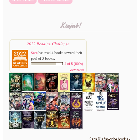
Kirjat!
2022 Reading Challenge
Sara
has read 4 books toward their
goal of 5 books.
4 of 5 (80%)
view books
Sara R's favorite books »