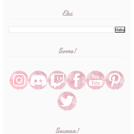
Etsi
Some!
Seuraa!