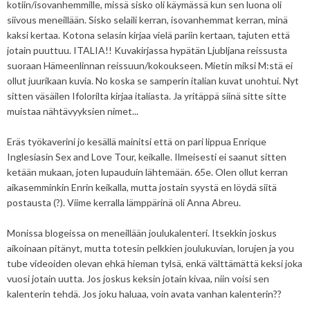
kotiin/isovanhemmille, missä sisko oli käymässä kun sen luona oli
siivous meneillään. Sisko selaili kerran, isovanhemmat kerran, minä
kaksi kertaa. Kotona selasin kirjaa vielä pariin kertaan, tajuten että
jotain puuttuu. ITALIA!! Kuvakirjassa hypätän Ljubljana reissusta
suoraan Hämeenlinnan reissuun/kokoukseen. Mietin miksi M:stä ei
ollut juurikaan kuvia. No koska se samperin italian kuvat unohtui. Nyt
sitten väsäilen Ifolorilta kirjaa italiasta. Ja yritäppä siinä sitte sitte
muistaa nähtävyyksien nimet...
Eräs työkaverini jo kesällä mainitsi että on pari lippua Enrique
Inglesiasin Sex and Love Tour, keikalle. Ilmeisesti ei saanut sitten
ketään mukaan, joten lupauduin lähtemään. 65e. Olen ollut kerran
aikasemminkin Enrin keikalla, mutta jostain syystä en löydä siitä
postausta (?). Viime kerralla lämppärinä oli Anna Abreu.
Monissa blogeissa on meneillään joulukalenteri. Itsekkin joskus
aikoinaan pitänyt, mutta totesin pelkkien joulukuvian, lorujen ja you
tube videoiden olevan ehkä hieman tylsä, enkä välttämättä keksi joka
vuosi jotain uutta. Jos joskus keksin jotain kivaa, niin voisi sen
kalenterin tehdä. Jos joku haluaa, voin avata vanhan kalenterin??