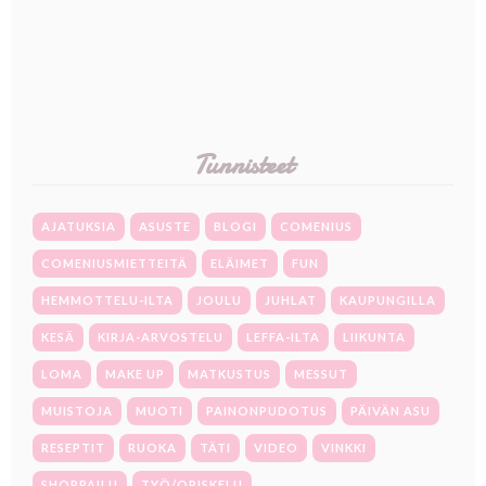
Tunnisteet
AJATUKSIA
ASUSTE
BLOGI
COMENIUS
COMENIUSMIETTEITÄ
ELÄIMET
FUN
HEMMOTTELU-ILTA
JOULU
JUHLAT
KAUPUNGILLA
KESÄ
KIRJA-ARVOSTELU
LEFFA-ILTA
LIIKUNTA
LOMA
MAKE UP
MATKUSTUS
MESSUT
MUISTOJA
MUOTI
PAINONPUDOTUS
PÄIVÄN ASU
RESEPTIT
RUOKA
TÄTI
VIDEO
VINKKI
SHOPPAILU
TYÖ/OPISKELU