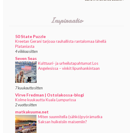
Inspiraatio
50 State Puzzle
Kreetan Gerani tarjoaa rauhallista rantalomaa lähellä
Plataniasta
4 viikkoa sitten
Seven Seas
Kulttuuri- ja urheilutapahtumat Los
Angelesissa – vinkit lipunhankintaan
7 kuukautta sitten
Virve Fredman | Ostolakossa-blogi
Kolme kuukautta Kuala Lumpurissa
2 vuotta sitten
matkakuume.net
Miten suunnitella (sähkö)pyörämatka
Saksan huikeisiin maisemiin?