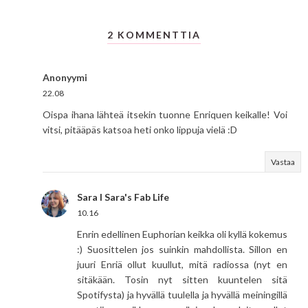
2 KOMMENTTIA
Anonyymi
22.08
Oispa ihana lähteä itsekin tuonne Enriquen keikalle! Voi
vitsi, pitääpäs katsoa heti onko lippuja vielä :D
Vastaa
Sara I Sara's Fab Life
10.16
Enrin edellinen Euphorian keikka oli kyllä kokemus
:) Suosittelen jos suinkin mahdollista. Sillon en
juuri Enriä ollut kuullut, mitä radiossa (nyt en
sitäkään. Tosin nyt sitten kuuntelen sitä
Spotifysta) ja hyvällä tuulella ja hyvällä meiningillä