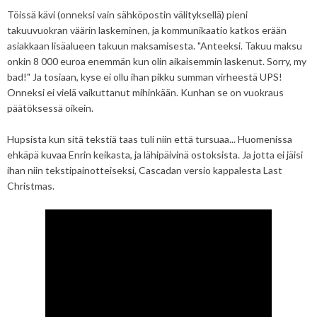
Töissä kävi (onneksi vain sähköpostin välityksellä) pieni
takuuvuokran väärin laskeminen, ja kommunikaatio katkos erään
asiakkaan lisäalueen takuun maksamisesta. "Anteeksi. Takuu maksu
onkin 8 000 euroa enemmän kun olin aikaisemmin laskenut. Sorry, my
bad!" Ja tosiaan, kyse ei ollu ihan pikku summan virheestä UPS!
Onneksi ei vielä vaikuttanut mihinkään. Kunhan se on vuokraus
päätöksessä oikein.
Hupsista kun sitä tekstiä taas tuli niin että tursuaa... Huomenissa
ehkäpä kuvaa Enrin keikasta, ja lähipäivinä ostoksista. Ja jotta ei jäisi
ihan niin tekstipainotteiseksi, Cascadan versio kappalesta Last
Christmas.