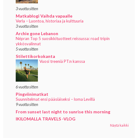
3 vuotta sitten
Matkablogi Vaihda vapaalle
Verla – Luontoa, historiaa ja kulttuuria
3 vuotta sitten
Archie gone Lebanon
Népran Top 5 suosikkituotteet reissussa: road tripin
ykkösvalinnat
5 vuotta sitten
Stilettikorkokanta
Vuosi treeniä PT:n kanssa
6 vuotta sitten
Pingviinimatkat
Suunnitelmat ensi pääsiäiseksi – loma Levillä
9 vuotta sitten
From sunset last night to sunrise this morning
IKILOMALLA TRAVELS -VLOG
Näytä kaikki