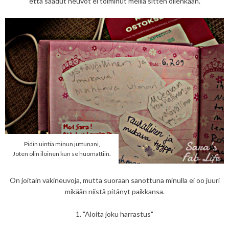
että saadut neuvot ei toiminut meillä sitten ollenkaan.
Pidin uintia minun juttunani,
Joten olin iloinen kun se huomattiin.
On joitain vakineuvoja, mutta suoraan sanottuna minulla ei oo juuri
mikään niistä pitänyt paikkansa.
1. "Aloita joku harrastus"