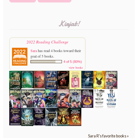
Kirjat!
2022 Reading Challenge
Sara
has read 4 books toward their
goal of 5 books.
4 of 5 (80%)
view books
Sara R's favorite books »