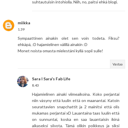
suhtautuisin intohiolla. Niih, no, paitsi ehkä blogi.
miikka
1.39
Sympaattinen ainakin olet sen voin todeta. Fiksu?
ehkäpä, :D hajamielinen välillä ainakin :D
Monet noista omasta mielestäni kyllä sopii sulle!
Vastaa
Sara I Sara's Fab Life
8.43
Hajamielinen ainaki viimeaikoina. Koko perjantai
niin väsyny että luulin että on maanantai. Katoin
seurattavien snapchattit ja 2 mainitsi että olis
mukamas perjantai xD Lauantaina taas luulin että
on sunnuntai, koska en saa lauantaisin ikinä
aikaseksi siivota. Tämä olikin poikkeus ja siksi