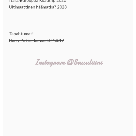
Italia/Eurooppa Roadtrip 2020
Ultimaattinen häämatka? 2023
Tapahtumat!
Harry Potter konsertti 4.3.17
Instagram @Sassuliiini