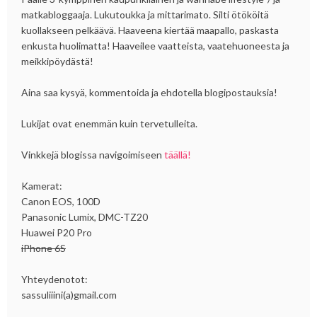
matkabloggaaja. Lukutoukka ja mittarimato. Silti ötököitä
kuollakseen pelkäävä. Haaveena kiertää maapallo, paskasta
enkusta huolimatta! Haaveilee vaatteista, vaatehuoneesta ja
meikkipöydästä!
Aina saa kysyä, kommentoida ja ehdotella blogipostauksia!
Lukijat ovat enemmän kuin tervetulleita.
Vinkkejä blogissa navigoimiseen
täällä!
Kamerat:
Canon EOS, 100D
Panasonic Lumix, DMC-TZ20
Huawei P20 Pro
iPhone 6S
Yhteydenotot:
sassuliiini(a)gmail.com