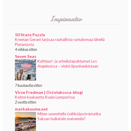
Inspiraatio
50 State Puzzle
Kreetan Gerani tarjoaa rauhallista rantalomaa lähellä
Plataniasta
4 viikkoa sitten
Seven Seas
Kulttuuri- ja urheilutapahtumat Los
Angelesissa – vinkit lipunhankintaan
7 kuukautta sitten
Virve Fredman | Ostolakossa-blogi
Kolme kuukautta Kuala Lumpurissa
2 vuotta sitten
matkakuume.net
Miten suunnitella (sähkö)pyörämatka
Saksan huikeisiin maisemiin?