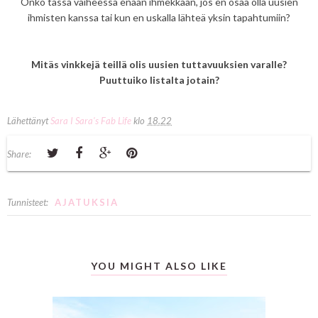
Onko tässä vaiheessa enään ihmekkään, jos en osaa olla uusien
ihmisten kanssa tai kun en uskalla lähteä yksin tapahtumiin?
Mitäs vinkkejä teillä olis uusien tuttavuuksien varalle?
Puuttuiko listalta jotain?
Lähettänyt
Sara I Sara's Fab Life
klo
18.22
Share:
Tunnisteet:
AJATUKSIA
YOU MIGHT ALSO LIKE