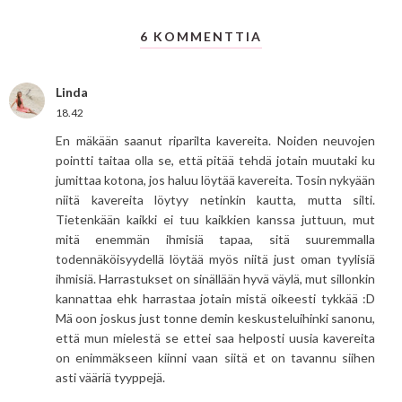
6 KOMMENTTIA
Linda
18.42
En mäkään saanut riparilta kavereita. Noiden neuvojen
pointti taitaa olla se, että pitää tehdä jotain muutaki ku
jumittaa kotona, jos haluu löytää kavereita. Tosin nykyään
niitä kavereita löytyy netinkin kautta, mutta silti.
Tietenkään kaikki ei tuu kaikkien kanssa juttuun, mut
mitä enemmän ihmisiä tapaa, sitä suuremmalla
todennäköisyydellä löytää myös niitä just oman tyylisiä
ihmisiä. Harrastukset on sinällään hyvä väylä, mut sillonkin
kannattaa ehk harrastaa jotain mistä oikeesti tykkää :D
Mä oon joskus just tonne demin keskusteluihinki sanonu,
että mun mielestä se ettei saa helposti uusia kavereita
on enimmäkseen kiinni vaan siitä et on tavannu siihen
asti vääriä tyyppejä.