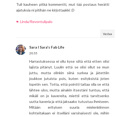
Tuli kauheen pitkä kommentti, mut tää postaus herätti
ajatuksia ni pitihän ne kirjottaakki :D
♥: Linda/Revontulipalo
Vastaa
Sara I Sara's Fab Life
20.55
Harrastuksessa ei ollu kyse siitä että etten olisi
lajista pitänyt. Luulin että se olisi ollut se mun
juttu, mutta olinkin siinä surkea ja jätettiin
joukkoe jutuista pois, kuten esityksistä joten
lopetin sen. Totta, että pointti taitaa olla se että
lähtee ulos, mutta ainakin itsestäni tuntuu, että
mikäli on jo kavereita, miettii että tarvitsenko
uutta kaveria ja että jaksaako tutustuu ihmiseen.
Mitään erityisen suuria mielenkiinnon
kohteitakaan ei itselläni varsinaisesti ole, mihin