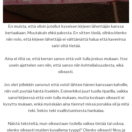
En muista, että olisin jutellut kyseisen kirjeen lähettäjän kanssa
kertaakaan. Muutakuin
ehkä
pakosta. En sitten tiedä, olinko/olenko
niin nolo, että kirjeen lähettäjä ei välttämättä halua että kaverinsa
saisi siitä tietää.
Aina ei riitä se, että kerran sanoo että voit tulla joskus mukaan. Itse
usein ajattelen sen niin, että sanoo niin kohteliaisuudesta, eikä
oikeasti.
Jos olet jollekkin sanonut että voisit lähtee hänen kanssaan kahville,
niin voit pyytää häntä itsekkin. Esimerkiksi juuri tuolla riparilla, vaikka
sanoi kirjeessä että voin tulla mukaan, mutta koskaan oikeasti ei
kysytty mukaan, enkä myöskään aina tiennyt missä porukka oli ja mitä
teki. Sekös teki osallistumisesta hankalaa.
Näistä teksteitä, mun oikeastaan todella vaikea tietää tai uskoa,
olenko oikeasti muiden kuvailema tyyppi? Olenko oikeasti fiksu ja