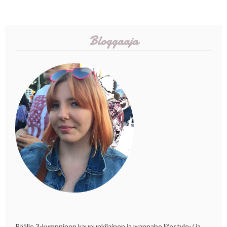
Bloggaaja
Päälle 3-kymppinen kaupunkilainen ja wannabe lifestyle-/ ja