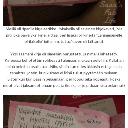
Meillä oli riparilla kirjelaatikko. Jokaisella oli salainen kirjekaveri, jolla
piti joka päivä yksi kirje laittaa. Sen lisäksi oli kirjeitä "Lähimmäiselle
leiriläiselle" joita mm. tuttu/kaveri oli laittanut.
Yksi saamani kirje oli nimelläni varustettu ja nimellä lähetetty.
Kirjeessä kehotettiin rohkeasti tulemaan mukaan peleihin. Kyllähän
minä peleihin osallistuin. Niin, silloin kun edes äkkäsin että jossain
tapahtuu jotain, kun kukaan ei ikinä tullut pyytämään mukaan.
Sittenkun kun pääsin pelaamaan, peli loppui aika nopeasti, koska
muut eivät jaksaneet enään pelata (koska oli jo pitkään sitä pelannut)