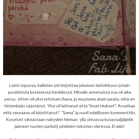
Leirin lopussa, kaikkien piti kirjoittaa jokaisen leirivihkoon jotain
positiivista kyseisestä henkilöstä. Minulle annetuista osa oli aika
perus, sitten oli yksi erityisen ihana, ja muutama aivan paska, mitä en
tietenkään säästänyt. Yksi oli laittanut että "kivat hiukset". Arvatkaa
mitä seuraava oli kirjoittanut? "Sama" ja nuoli edelliseen kommenttiin.
Kyseiset oikeastaan näkyykin hieman yllä olevassa kuvassa(jäljelle
jääneet nuolen pätkät) pinkkien tekstien vieressä.
Ei näin!