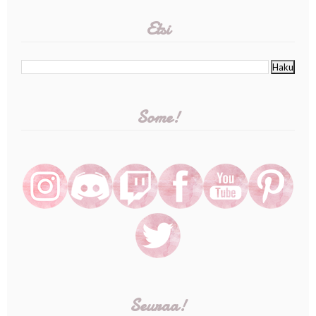
Etsi
Some!
Seuraa!