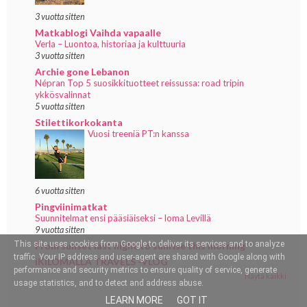
3 vuotta sitten
Matkablogi Vaihda vapaalle
Verla – Luontoa, historiaa ja kulttuuria
3 vuotta sitten
Archie gone Lebanon
Népran Top 5 suosikkituotteet reissussa: road tripin
ykkösvalinnat
5 vuotta sitten
Stilettikorkokanta
Vuosi treeniä PT:n kanssa
6 vuotta sitten
Pingviinimatkat
Suunnitelmat ensi pääsiäiseksi – loma Levillä
9 vuotta sitten
This site uses cookies from Google to deliver its services and to analyze
From sunset last night to sunrise this morning
traffic. Your IP address and user-agent are shared with Google along with
IKILOMALLA TRAVELS -VLOG
performance and security metrics to ensure quality of service, generate
Näytä kaikki
usage statistics, and to detect and address abuse.
LEARN MORE
GOT IT