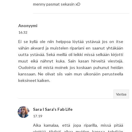
menny pasmat sekasin xD
Anonyymi
16.32
Ei se kyllä ole niin helppoa löytää ystävuä jos on itse
vähän akward ja muistelen ripariani en saanut yhtäkään
uutta ystävää. Sekä meillä oli leikki missä selkään kirjotti
muut eikä nähnyt kuka. Sain kasan hirveitä viestejä.
Oudointa oli mistä moinek jos koskaan puhunut heidän
kanssaan. Ne olivat siis vain mun ulkonäön perusteella
keksineet kaiken.
Vastaa
Sara I Sara's Fab Life
17.19
Aika kamalaa, että jopa riparilla, missä pitää
viettää tiiviisti aikaa muiden kanssa tehdään