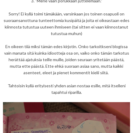
3. "Mene vaan porukkaan juttelemaan."
Sorry! Ei kyllä toimi tämäkään, varsinkaan jos toinen osapuoli on
suoraansanottuna tunteettomia kusipäitä ja joita ei oikeastaan edes
kiinnosta tutustua uuteen ihmiseen (tai sitten ei vaan kiinnostanut
tutustua muhun)
En oikeen tiiä miksi tämän edes kirjotin. Onko tarkoitkseni blogissa
vain manata sitä kuinka idiootteja osa on, vaiko onko tämän tarkotus
herättää ajatuksia teille muille, joiden seuraan yritetään päästä,
mutta ette päästä. Ette ehkä suoraan asiaa sano, mutta kaikki
asenteet, eleet ja pienet kommentit kielii siitä.
Tahtoisin kyllä erityisesti yhden asian nostaa esille, mitä itselleni
tapahtui riparilla.