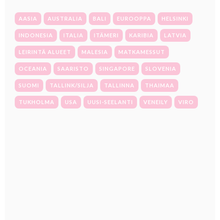
AASIA
AUSTRALIA
BALI
EUROOPPA
HELSINKI
INDONESIA
ITALIA
ITÄMERI
KARIBIA
LATVIA
LEIRINTÄ ALUEET
MALESIA
MATKAMESSUT
OCEANIA
SAARISTO
SINGAPORE
SLOVENIA
SUOMI
TALLINK/SILJA
TALLINNA
THAIMAA
TUKHOLMA
USA
UUSI-SEELANTI
VENEILY
VIRO