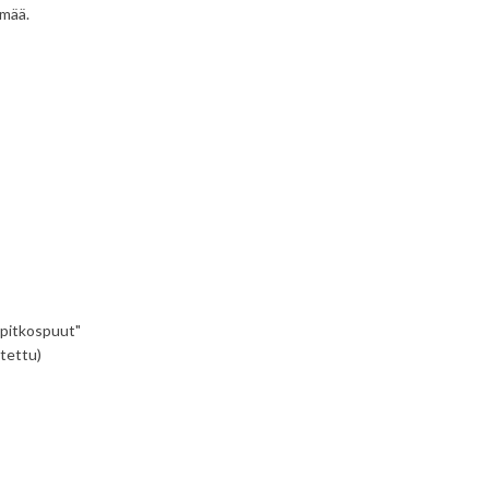
lmää.
n pitkospuut"
utettu)