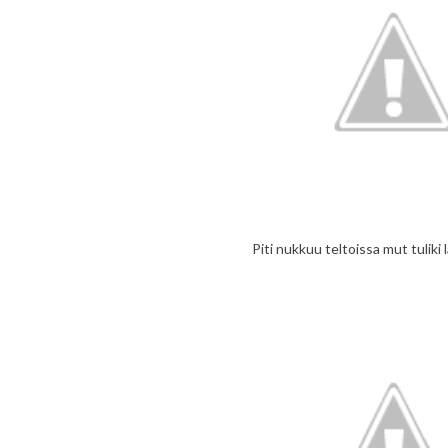
Piti nukkuu teltoissa mut tuliki