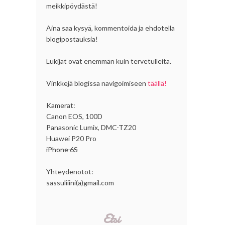
meikkipöydästä!
Aina saa kysyä, kommentoida ja ehdotella
blogipostauksia!
Lukijat ovat enemmän kuin tervetulleita.
Vinkkejä blogissa navigoimiseen
täällä!
Kamerat:
Canon EOS, 100D
Panasonic Lumix, DMC-TZ20
Huawei P20 Pro
iPhone 6S
Yhteydenotot:
sassuliiini(a)gmail.com
Etsi