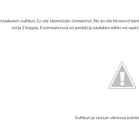
intäalueen suihkut. En ole tämmöisiin törmännyt. No en ole hirveesti leirin
ovi ja 2 koppia. Ensinmäisessä on penkki ja naulakko mihin voi vaat
Suihkun ja vessan vieressä koirie