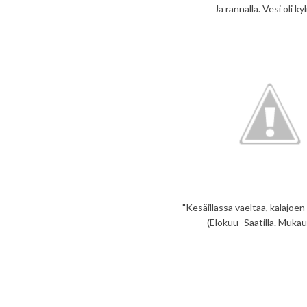
Ja rannalla. Vesi oli ky
"Kesäillassa vaeltaa, kalajoe
(Elokuu- Saatilla. Muka