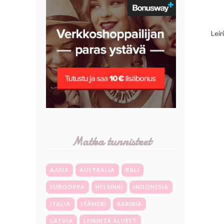
Leir
Matka tunnisteet
AASIA
AUSTRALIA
BALI
EUROOPPA
HELSINKI
INDONESIA
ITALIA
ITÄMERI
KARIBIA
LATVIA
LEIRINTÄ ALUEET