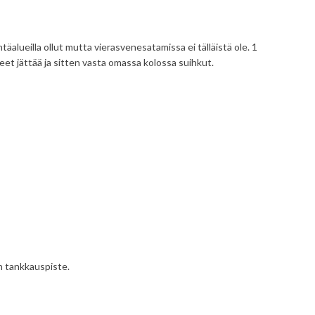
täalueilla ollut mutta vierasvenesatamissa ei tälläistä ole. 1
teet jättää ja sitten vasta omassa kolossa suihkut.
n tankkauspiste.