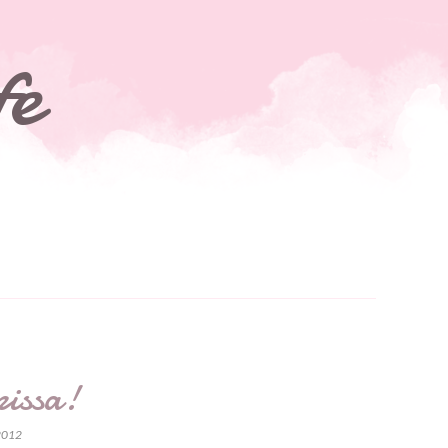
fe
pissa!
2012