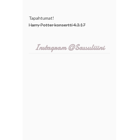
Tapahtumat!
Harry Potter konsertti 4.3.17
Instagram @Sassuliiini