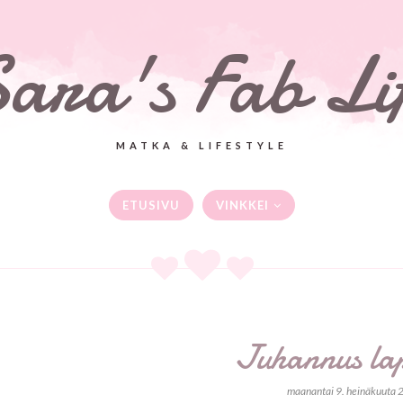
ara's Fab Li
MATKA & LIFESTYLE
ETUSIVU
VINKKEI
Juhannus la
maanantai 9. heinäkuuta 