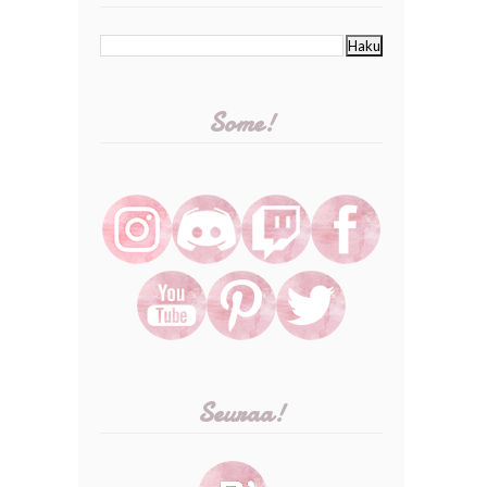
Some!
Seuraa!