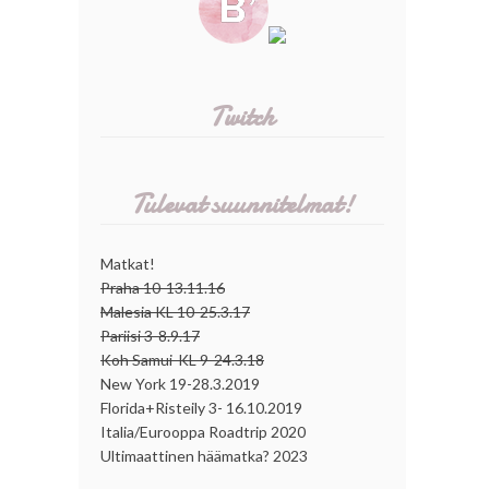
Twitch
Tulevat suunnitelmat!
Matkat!
Praha 10-13.11.16
Malesia KL 10-25.3.17
Pariisi 3-8.9.17
Koh Samui-KL 9-24.3.18
New York 19-28.3.2019
Florida+Risteily 3- 16.10.2019
Italia/Eurooppa Roadtrip 2020
Ultimaattinen häämatka? 2023