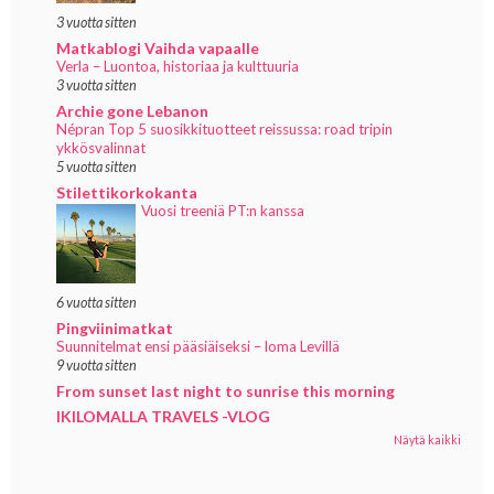
3 vuotta sitten
Matkablogi Vaihda vapaalle
Verla – Luontoa, historiaa ja kulttuuria
3 vuotta sitten
Archie gone Lebanon
Népran Top 5 suosikkituotteet reissussa: road tripin
ykkösvalinnat
5 vuotta sitten
Stilettikorkokanta
Vuosi treeniä PT:n kanssa
6 vuotta sitten
Pingviinimatkat
Suunnitelmat ensi pääsiäiseksi – loma Levillä
9 vuotta sitten
From sunset last night to sunrise this morning
IKILOMALLA TRAVELS -VLOG
Näytä kaikki