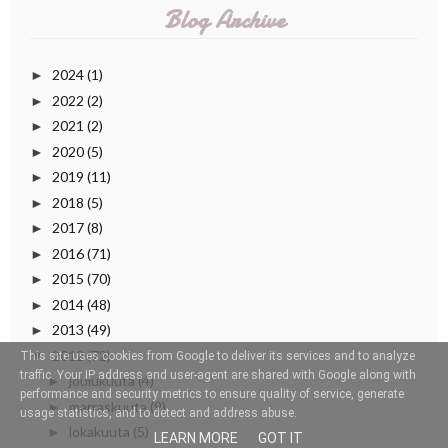
Blog Archive
2024
(1)
►
2022
(2)
►
2021
(2)
►
2020
(5)
►
2019
(11)
►
2018
(5)
►
2017
(8)
►
2016
(71)
►
2015
(70)
►
2014
(48)
►
2013
(49)
►
2012
(72)
▼
This site uses cookies from Google to deliver its services and to analyze
traffic. Your IP address and user-agent are shared with Google along with
joulukuuta
(4)
►
performance and security metrics to ensure quality of service, generate
marraskuuta
(9)
►
usage statistics, and to detect and address abuse.
lokakuuta
(5)
►
LEARN MORE
GOT IT