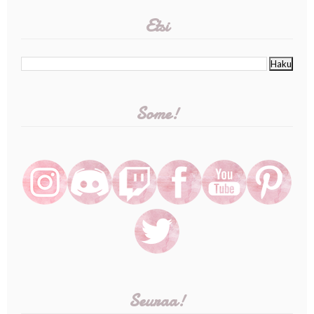
Etsi
Some!
Seuraa!