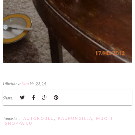
Lähettänyt
Sara
klo
23.24
Share:
Tunnisteet:
AUTOKOULU
,
KAUPUNGILLA
,
MUOTI
,
SHOPPAILU