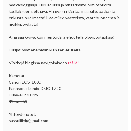
matkabloggaaja. Lukutoukka ja mittarimato. Silti ötököitä
kuollakseen pelkäävä. Haaveena kiertää maapallo, paskasta
enkusta huolimatta! Haaveilee vaatteista, vaatehuoneesta ja
meikkipöydästä!
Aina saa kysyä, kommentoida ja ehdotella blogipostauksia!
Lukijat ovat enemmän kuin tervetulleita.
Vinkkejä blogissa navigoimiseen
täällä!
Kamerat:
Canon EOS, 100D
Panasonic Lumix, DMC-TZ20
Huawei P20 Pro
iPhone 6S
Yhteydenotot:
sassuliiini(a)gmail.com