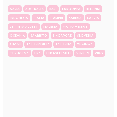
AASIA
AUSTRALIA
BALI
EUROOPPA
HELSINKI
INDONESIA
ITALIA
ITÄMERI
KARIBIA
LATVIA
LEIRINTÄ ALUEET
MALESIA
MATKAMESSUT
OCEANIA
SAARISTO
SINGAPORE
SLOVENIA
SUOMI
TALLINK/SILJA
TALLINNA
THAIMAA
TUKHOLMA
USA
UUSI-SEELANTI
VENEILY
VIRO