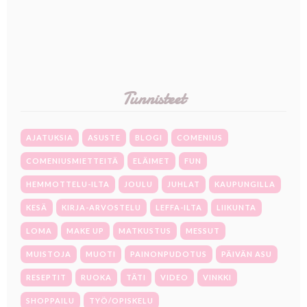
Tunnisteet
AJATUKSIA
ASUSTE
BLOGI
COMENIUS
COMENIUSMIETTEITÄ
ELÄIMET
FUN
HEMMOTTELU-ILTA
JOULU
JUHLAT
KAUPUNGILLA
KESÄ
KIRJA-ARVOSTELU
LEFFA-ILTA
LIIKUNTA
LOMA
MAKE UP
MATKUSTUS
MESSUT
MUISTOJA
MUOTI
PAINONPUDOTUS
PÄIVÄN ASU
RESEPTIT
RUOKA
TÄTI
VIDEO
VINKKI
SHOPPAILU
TYÖ/OPISKELU