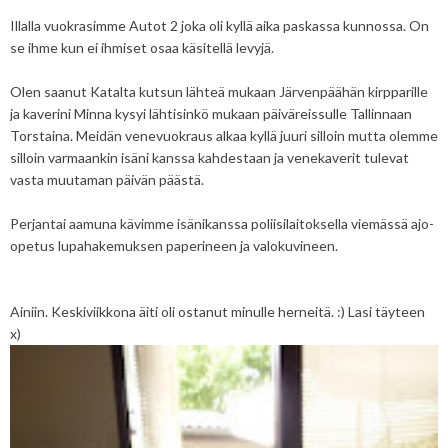
Illalla vuokrasimme Autot 2 joka oli kyllä aika paskassa kunnossa. On
se ihme kun ei ihmiset osaa käsitellä levyjä.
Olen saanut Katalta kutsun lähteä mukaan Järvenpäähän kirpparille
ja kaverini Minna kysyi lähtisinkö mukaan päiväreissulle Tallinnaan
Torstaina. Meidän venevuokraus alkaa kyllä juuri silloin mutta olemme
silloin varmaankin isäni kanssa kahdestaan ja venekaverit tulevat
vasta muutaman päivän päästä.
Perjantai aamuna kävimme isänikanssa poliisilaitoksella viemässä ajo-
opetus lupahakemuksen paperineen ja valokuvineen.
Ainiin. Keskiviikkona äiti oli ostanut minulle herneitä. :) Lasi täyteen
x)