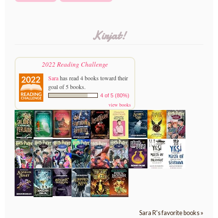
Kirjat!
2022 Reading Challenge
Sara
has read 4 books toward their
goal of 5 books.
4 of 5 (80%)
view books
Sara R's favorite books »