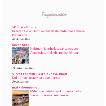
Inspiraatio
50 State Puzzle
Kreetan Gerani tarjoaa rauhallista rantalomaa lähellä
Plataniasta
4 viikkoa sitten
Seven Seas
Kulttuuri- ja urheilutapahtumat Los
Angelesissa – vinkit lipunhankintaan
7 kuukautta sitten
Virve Fredman | Ostolakossa-blogi
Kolme kuukautta Kuala Lumpurissa
2 vuotta sitten
matkakuume.net
Miten suunnitella (sähkö)pyörämatka
Saksan huikeisiin maisemiin?