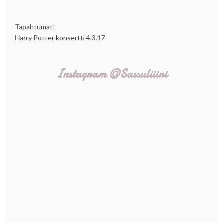
Tapahtumat!
Harry Potter konsertti 4.3.17
Instagram @Sassuliiini