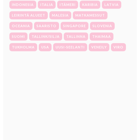
INDONESIA
ITALIA
ITÄMERI
KARIBIA
LATVIA
LEIRINTÄ ALUEET
MALESIA
MATKAMESSUT
OCEANIA
SAARISTO
SINGAPORE
SLOVENIA
SUOMI
TALLINK/SILJA
TALLINNA
THAIMAA
TUKHOLMA
USA
UUSI-SEELANTI
VENEILY
VIRO