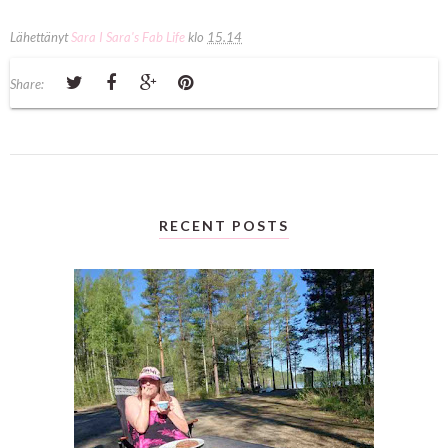
Lähettänyt
Sara I Sara's Fab Life
klo
15.14
Share:
RECENT POSTS