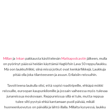
Millan
ja
Inkan
pakkausta käsittelevän
Matkapodcastin
jälkeen, mulla
on pyörinyt päässä heidän käyttämä Haglöfsin Lava 50 reppu/laukku.
Mä oon laukkufriikki, siinä missä jotkut ovat kenkärfiikkejä. Laukkuja
pitää olla joka tilanteeseen ja asuun. Erilaisiin reissuihin.
Tavoitteena laukulla olisi, että sopisi roadtripeille, ehkäpä mökki
reissuille, euroopan kaupunkilomille ja jossain vaiheessa myös tulevaa
junareissua moskovaan. Reppureissua sillä ei tule, mutta reppua
tulee silti pystyä ehkä kantamaan puoli päivää, mikäli
huoneenluovutus on päivällä ja lähtö illalla. Millalta kysyessä, laukku