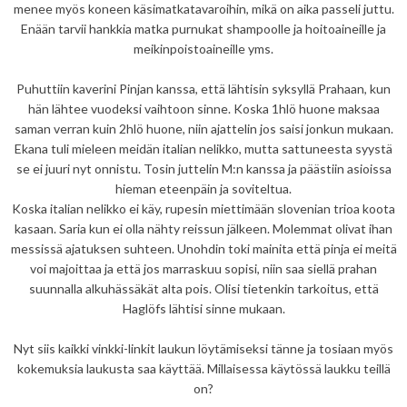
menee myös koneen käsimatkatavaroihin, mikä on aika passeli juttu.
Enään tarvii hankkia matka purnukat shampoolle ja hoitoaineille ja
meikinpoistoaineille yms.
Puhuttiin kaverini Pinjan kanssa, että lähtisin syksyllä Prahaan, kun
hän lähtee vuodeksi vaihtoon sinne. Koska 1hlö huone maksaa
saman verran kuin 2hlö huone, niin ajattelin jos saisi jonkun mukaan.
Ekana tuli mieleen meidän italian nelikko, mutta sattuneesta syystä
se ei juuri nyt onnistu. Tosin juttelin M:n kanssa ja päästiin asioissa
hieman eteenpäin ja soviteltua.
Koska italian nelikko ei käy, rupesin miettimään slovenian trioa koota
kasaan. Saria kun ei olla nähty reissun jälkeen. Molemmat olivat ihan
messissä ajatuksen suhteen. Unohdin toki mainita että pinja ei meitä
voi majoittaa ja että jos marraskuu sopisi, niin saa siellä prahan
suunnalla alkuhässäkät alta pois. Olisi tietenkin tarkoitus, että
Haglöfs lähtisi sinne mukaan.
Nyt siis kaikki vinkki-linkit laukun löytämiseksi tänne ja tosiaan myös
kokemuksia laukusta saa käyttää. Millaisessa käytössä laukku teillä
on?