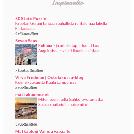
Inspiraatio
50 State Puzzle
Kreetan Gerani tarjoaa rauhallista rantalomaa lähellä
Plataniasta
4 viikkoa sitten
Seven Seas
Kulttuuri- ja urheilutapahtumat Los
Angelesissa – vinkit lipunhankintaan
7 kuukautta sitten
Virve Fredman | Ostolakossa-blogi
Kolme kuukautta Kuala Lumpurissa
2 vuotta sitten
matkakuume.net
Miten suunnitella (sähkö)pyörämatka
Saksan huikeisiin maisemiin?
3 vuotta sitten
Matkablogi Vaihda vapaalle