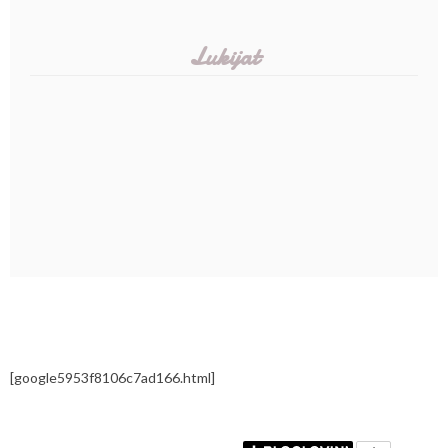
Lukijat
[google5953f8106c7ad166.html]