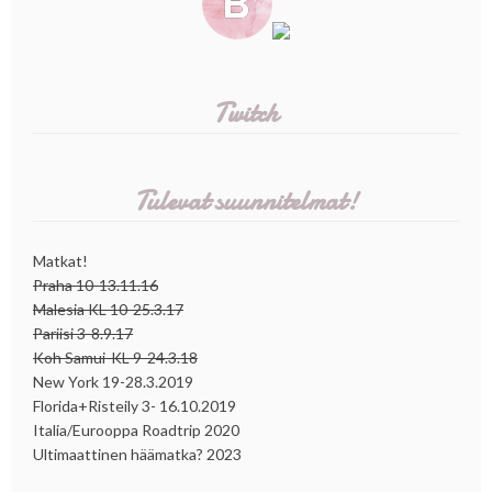
Twitch
Tulevat suunnitelmat!
Matkat!
Praha 10-13.11.16
Malesia KL 10-25.3.17
Pariisi 3-8.9.17
Koh Samui-KL 9-24.3.18
New York 19-28.3.2019
Florida+Risteily 3- 16.10.2019
Italia/Eurooppa Roadtrip 2020
Ultimaattinen häämatka? 2023