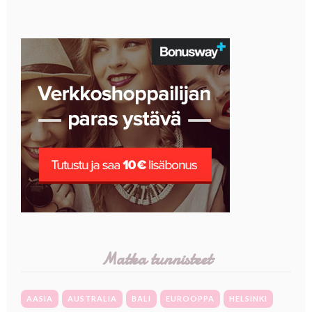
Matka tunnisteet
AASIA
AUSTRALIA
BALI
EUROOPPA
HELSINKI