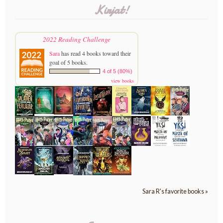
Kirjat!
2022 Reading Challenge
Sara
has read 4 books toward their
goal of 5 books.
4 of 5 (80%)
view books
Sara R's favorite books »