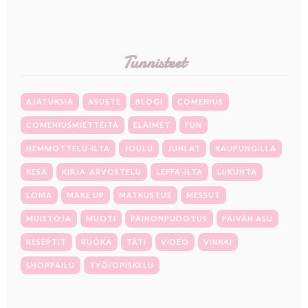
Tunnisteet
AJATUKSIA
ASUSTE
BLOGI
COMENIUS
COMENIUSMIETTEITÄ
ELÄIMET
FUN
HEMMOTTELU-ILTA
JOULU
JUHLAT
KAUPUNGILLA
KESÄ
KIRJA-ARVOSTELU
LEFFA-ILTA
LIIKUNTA
LOMA
MAKE UP
MATKUSTUS
MESSUT
MUISTOJA
MUOTI
PAINONPUDOTUS
PÄIVÄN ASU
RESEPTIT
RUOKA
TÄTI
VIDEO
VINKKI
SHOPPAILU
TYÖ/OPISKELU