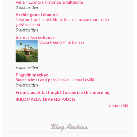
Verla – Luontoa, historiaa ja kulttuuria
3 vuotta sitten
Archie gone Lebanon
Népran Top 5 suosikkituotteet reissussa: road tripin
ykkösvalinnat
5 vuotta sitten
Stilettikorkokanta
Vuosi treeniä PT:n kanssa
6 vuotta sitten
Pingviinimatkat
Suunnitelmat ensi pääsiäiseksi – loma Levillä
9 vuotta sitten
From sunset last night to sunrise this morning
IKILOMALLA TRAVELS -VLOG
Näytä kaikki
Blog Archive