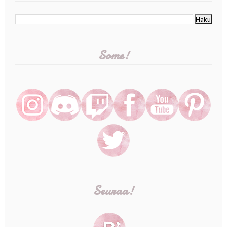
Some!
Seuraa!