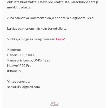
enkusta huolimatta! Haaveilee vaatteista, vaatehuoneesta ja
meikkipöydästä!
Aina saa kysyä, kommentoida ja ehdotella blogipostauksia!
Lukijat ovat enemmän kuin tervetulleita.
Vinkkejä blogissa navigoimiseen
täällä!
Kamerat:
Canon EOS, 100D
Panasonic Lumix, DMC-TZ20
Huawei P20 Pro
iPhone 6S
Yhteydenotot:
sassuliiini(a)gmail.com
Etsi