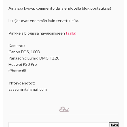
Aina saa kysyä, kommentoida ja ehdotella blogipostauksia!
Lukijat ovat enemmän kuin tervetulleita.
Vinkkejä blogissa navigoimiseen
täällä!
Kamerat:
Canon EOS, 100D
Panasonic Lumix, DMC-TZ20
Huawei P20 Pro
iPhone 6S
Yhteydenotot:
sassuliiini(a)gmail.com
Etsi