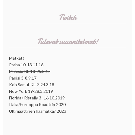
Twitch
Tulevat suunnitelmat!
Matkat!
Praha 10-13.11.16
Malesia KL 10-25.3.17
Pariisi 3-8.9.17
Koh Samui-KL 9-24.3.18
New York 19-28.3.2019
Florida+Risteily 3- 16.10.2019
Italia/Eurooppa Roadtrip 2020
Ultimaattinen häämatka? 2023