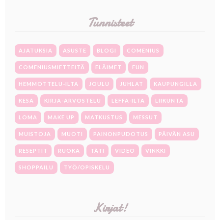
Tunnisteet
AJATUKSIA
ASUSTE
BLOGI
COMENIUS
COMENIUSMIETTEITÄ
ELÄIMET
FUN
HEMMOTTELU-ILTA
JOULU
JUHLAT
KAUPUNGILLA
KESÄ
KIRJA-ARVOSTELU
LEFFA-ILTA
LIIKUNTA
LOMA
MAKE UP
MATKUSTUS
MESSUT
MUISTOJA
MUOTI
PAINONPUDOTUS
PÄIVÄN ASU
RESEPTIT
RUOKA
TÄTI
VIDEO
VINKKI
SHOPPAILU
TYÖ/OPISKELU
Kirjat!