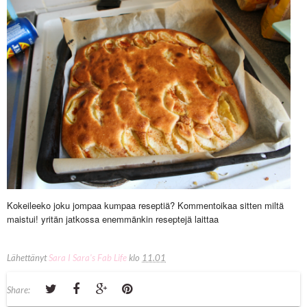
Kokeileeko joku jompaa kumpaa reseptiä? Kommentoikaa sitten miltä
maistui! yritän jatkossa enemmänkin reseptejä laittaa
Lähettänyt
Sara I Sara's Fab Life
klo
11.01
Share: