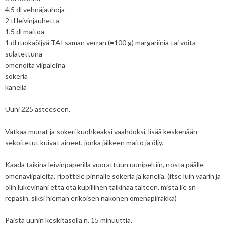
4,5 dl vehnäjauhoja
2 tl leivinjauhetta
1,5 dl maitoa
1 dl ruokaöljyä TAI saman verran (=100 g) margariinia tai voita
sulatettuna
omenoita viipaleina
sokeria
kanelia
Uuni 225 asteeseen.
Vatkaa munat ja sokeri kuohkeaksi vaahdoksi, lisää keskenään
sekoitetut kuivat aineet, jonka jälkeen maito ja öljy.
Kaada taikina leivinpaperilla vuorattuun uunipeltiin, nosta päälle
omenaviipaleita, ripottele pinnalle sokeria ja kanelia. (itse luin väärin ja
olin lukevinani että ota kupillinen taikinaa talteen. mistä lie sn
repäsin. siksi hieman erikoisen näkönen omenapiirakka)
Paista uunin keskitasolla n. 15 minuuttia.