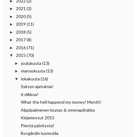
2022
(2)
►
2021
(2)
►
2020
(5)
►
2019
(11)
►
2018
(5)
►
2017
(8)
►
2016
(71)
►
2015
(70)
▼
joulukuuta
(13)
►
marraskuuta
(13)
►
lokakuuta
(16)
▼
Syksyn ajatuksia!
6 viikkoa!
What the hell happend my money! Month!
Alppipaimenen lounas & omenapiirakka
Kirjamessut 2015
Pientä päivitystä!
Bosgårdin luomutila