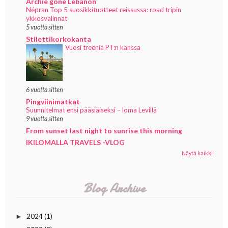
Archie gone Lebanon
Népran Top 5 suosikkituotteet reissussa: road tripin
ykkösvalinnat
5 vuotta sitten
Stilettikorkokanta
Vuosi treeniä PT:n kanssa
6 vuotta sitten
Pingviinimatkat
Suunnitelmat ensi pääsiäiseksi – loma Levillä
9 vuotta sitten
From sunset last night to sunrise this morning
IKILOMALLA TRAVELS -VLOG
Näytä kaikki
Blog Archive
2024
(1)
►