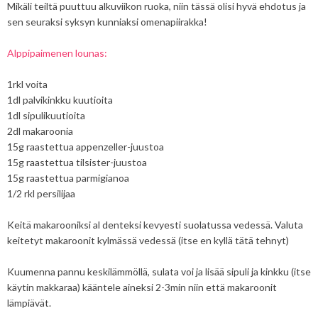
Mikäli teiltä puuttuu alkuviikon ruoka, niin tässä olisi hyvä ehdotus ja
sen seuraksi syksyn kunniaksi omenapiirakka!
Alppipaimenen lounas:
1rkl voita
1dl palvikinkku kuutioita
1dl sipulikuutioita
2dl makaroonia
15g raastettua appenzeller-juustoa
15g raastettua tilsister-juustoa
15g raastettua parmigianoa
1/2 rkl persilijaa
Keitä makarooniksi al denteksi kevyesti suolatussa vedessä. Valuta
keitetyt makaroonit kylmässä vedessä (itse en kyllä tätä tehnyt)
Kuumenna pannu keskilämmöllä, sulata voi ja lisää sipuli ja kinkku (itse
käytin makkaraa) kääntele aineksi 2-3min niin että makaroonit
lämpiävät.