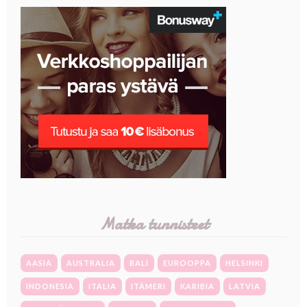
Matka tunnisteet
AASIA
AUSTRALIA
BALI
EUROOPPA
HELSINKI
INDONESIA
ITALIA
ITÄMERI
KARIBIA
LATVIA