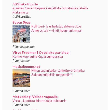
50 State Puzzle
Kreetan Gerani tarjoaa rauhallista rantalomaa lähellä
Plataniasta
4 viikkoa sitten
Seven Seas
Kulttuuri- ja urheilutapahtumat Los
Angelesissa – vinkit lipunhankintaan
7 kuukautta sitten
Virve Fredman | Ostolakossa-blogi
Kolme kuukautta Kuala Lumpurissa
2 vuotta sitten
matkakuume.net
Miten suunnitella (sähkö)pyörämatka
Saksan huikeisiin maisemiin?
3 vuotta sitten
Matkablogi Vaihda vapaalle
Verla – Luontoa, historiaa ja kulttuuria
3 vuotta sitten