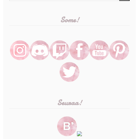
Some!
Seuraa!