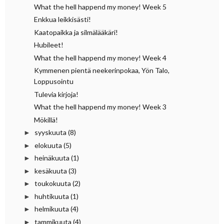
What the hell happend my money! Week 5
Enkkua leikkisästi!
Kaatopaikka ja silmälääkäri!
Hubileet!
What the hell happend my money! Week 4
Kymmenen pientä neekerinpokaa, Yön Talo,
Loppusointu
Tulevia kirjoja!
What the hell happend my money! Week 3
Mökillä!
syyskuuta
(8)
►
elokuuta
(5)
►
heinäkuuta
(1)
►
kesäkuuta
(3)
►
toukokuuta
(2)
►
huhtikuuta
(1)
►
helmikuuta
(4)
►
tammikuuta
(4)
►