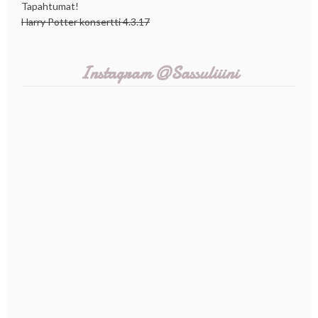
Tapahtumat!
Harry Potter konsertti 4.3.17
Instagram @Sassuliiini