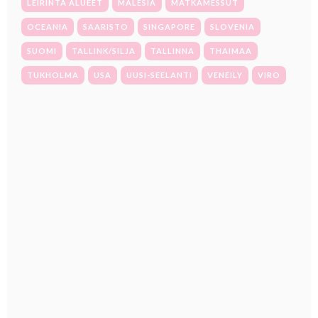
LEIRINTÄ ALUEET
MALESIA
MATKAMESSUT
OCEANIA
SAARISTO
SINGAPORE
SLOVENIA
SUOMI
TALLINK/SILJA
TALLINNA
THAIMAA
TUKHOLMA
USA
UUSI-SEELANTI
VENEILY
VIRO