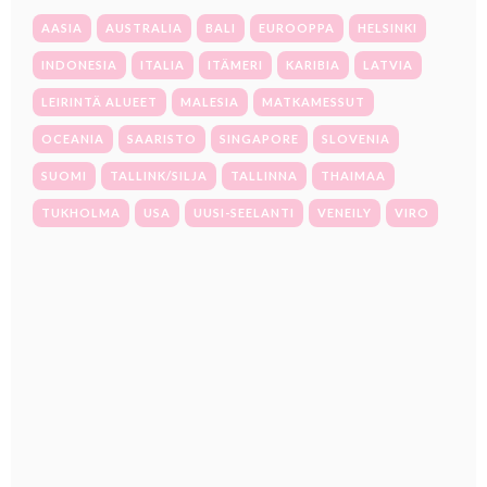
AASIA
AUSTRALIA
BALI
EUROOPPA
HELSINKI
INDONESIA
ITALIA
ITÄMERI
KARIBIA
LATVIA
LEIRINTÄ ALUEET
MALESIA
MATKAMESSUT
OCEANIA
SAARISTO
SINGAPORE
SLOVENIA
SUOMI
TALLINK/SILJA
TALLINNA
THAIMAA
TUKHOLMA
USA
UUSI-SEELANTI
VENEILY
VIRO