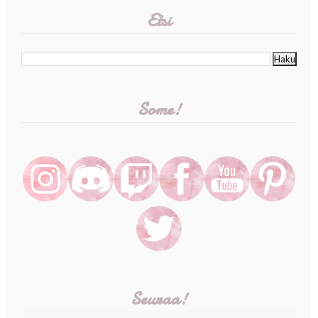
Etsi
Some!
Seuraa!