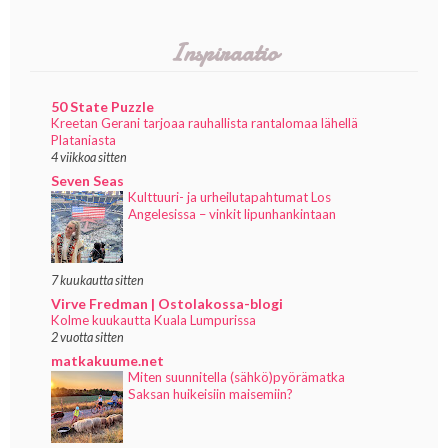
Inspiraatio
50 State Puzzle
Kreetan Gerani tarjoaa rauhallista rantalomaa lähellä
Plataniasta
4 viikkoa sitten
Seven Seas
Kulttuuri- ja urheilutapahtumat Los
Angelesissa – vinkit lipunhankintaan
7 kuukautta sitten
Virve Fredman | Ostolakossa-blogi
Kolme kuukautta Kuala Lumpurissa
2 vuotta sitten
matkakuume.net
Miten suunnitella (sähkö)pyörämatka
Saksan huikeisiin maisemiin?