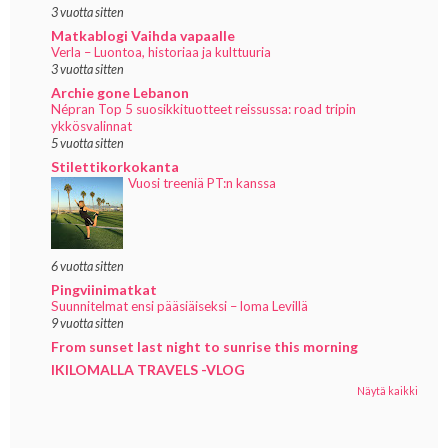
3 vuotta sitten
Matkablogi Vaihda vapaalle
Verla – Luontoa, historiaa ja kulttuuria
3 vuotta sitten
Archie gone Lebanon
Népran Top 5 suosikkituotteet reissussa: road tripin
ykkösvalinnat
5 vuotta sitten
Stilettikorkokanta
Vuosi treeniä PT:n kanssa
6 vuotta sitten
Pingviinimatkat
Suunnitelmat ensi pääsiäiseksi – loma Levillä
9 vuotta sitten
From sunset last night to sunrise this morning
IKILOMALLA TRAVELS -VLOG
Näytä kaikki