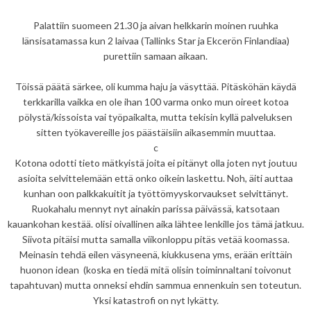
Palattiin suomeen 21.30 ja aivan helkkarin moinen ruuhka
länsisatamassa kun 2 laivaa (Tallinks Star ja Ekcerön Finlandiaa)
purettiin samaan aikaan.
Töissä päätä särkee, oli kumma haju ja väsyttää. Pitäsköhän käydä
terkkarilla vaikka en ole ihan 100 varma onko mun oireet kotoa
pölystä/kissoista vai työpaikalta, mutta tekisin kyllä palveluksen
sitten työkavereille jos päästäisiin aikasemmin muuttaa.
c
Kotona odotti tieto mätkyistä joita ei pitänyt olla joten nyt joutuu
asioita selvittelemään että onko oikein laskettu. Noh, äiti auttaa
kunhan oon palkkakuitit ja työttömyyskorvaukset selvittänyt.
Ruokahalu mennyt nyt ainakin parissa päivässä, katsotaan
kauankohan kestää. olisi oivallinen aika lähtee lenkille jos tämä jatkuu.
Siivota pitäisi mutta samalla viikonloppu pitäs vetää koomassa.
Meinasin tehdä eilen väsyneenä, kiukkusena yms, erään erittäin
huonon idean (koska en tiedä mitä olisin toiminnaltani toivonut
tapahtuvan) mutta onneksi ehdin sammua ennenkuin sen toteutun.
Yksi katastrofi on nyt lykätty.