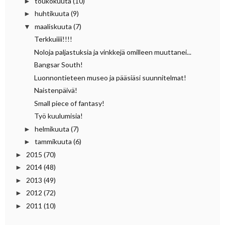
toukokuuta
(10)
►
huhtikuuta
(9)
►
maaliskuuta
(7)
▼
Terkkuiiii!!!!
Noloja paljastuksia ja vinkkejä omilleen muuttanei...
Bangsar South!
Luonnontieteen museo ja pääsiäsi suunnitelmat!
Naistenpäivä!
Small piece of fantasy!
Työ kuulumisia!
helmikuuta
(7)
►
tammikuuta
(6)
►
2015
(70)
►
2014
(48)
►
2013
(49)
►
2012
(72)
►
2011
(10)
►