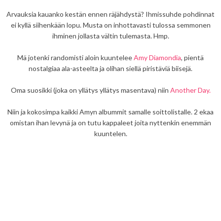
Arvauksia kauanko kestän ennen räjähdystä? Ihmissuhde pohdinnat
ei kyllä siihenkään lopu. Musta on inhottavasti tulossa semmonen
ihminen jollasta vältin tulemasta. Hmp.
Mä jotenki randomisti aloin kuuntelee
Amy Diamondia
, pientä
nostalgiaa ala-asteelta ja olihan siellä piristäviä biisejä.
Oma suosikki (joka on yllätys yllätys masentava) niin
Another Day.
Niin ja kokosimpa kaikki Amyn albummit samalle soittolistalle. 2 ekaa
omistan ihan levynä ja on tutu kappaleet joita nyttenkin enemmän
kuuntelen.