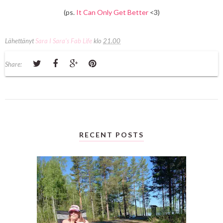
(ps.
It Can Only Get Better
<3)
Lähettänyt
Sara I Sara's Fab Life
klo
21.00
Share:
RECENT POSTS