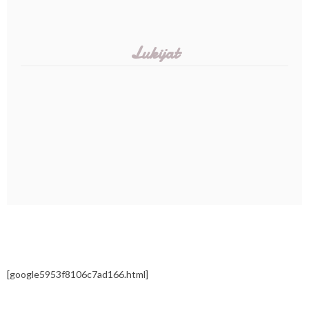
Lukijat
[google5953f8106c7ad166.html]