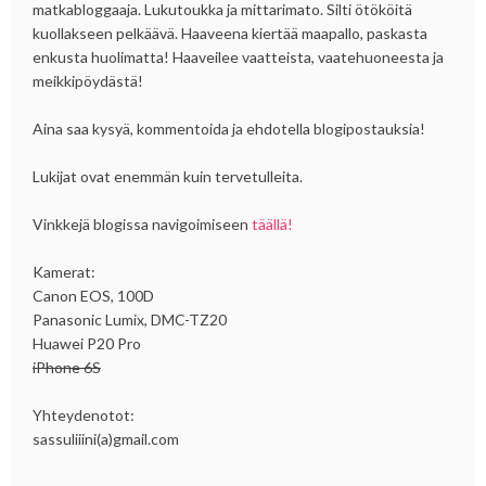
matkabloggaaja. Lukutoukka ja mittarimato. Silti ötököitä
kuollakseen pelkäävä. Haaveena kiertää maapallo, paskasta
enkusta huolimatta! Haaveilee vaatteista, vaatehuoneesta ja
meikkipöydästä!
Aina saa kysyä, kommentoida ja ehdotella blogipostauksia!
Lukijat ovat enemmän kuin tervetulleita.
Vinkkejä blogissa navigoimiseen
täällä!
Kamerat:
Canon EOS, 100D
Panasonic Lumix, DMC-TZ20
Huawei P20 Pro
iPhone 6S
Yhteydenotot:
sassuliiini(a)gmail.com