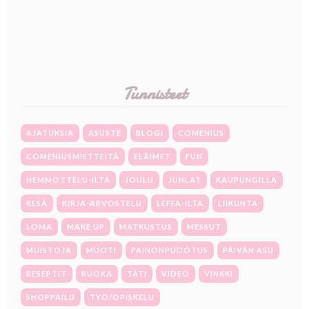
Tunnisteet
AJATUKSIA
ASUSTE
BLOGI
COMENIUS
COMENIUSMIETTEITÄ
ELÄIMET
FUN
HEMMOTTELU-ILTA
JOULU
JUHLAT
KAUPUNGILLA
KESÄ
KIRJA-ARVOSTELU
LEFFA-ILTA
LIIKUNTA
LOMA
MAKE UP
MATKUSTUS
MESSUT
MUISTOJA
MUOTI
PAINONPUDOTUS
PÄIVÄN ASU
RESEPTIT
RUOKA
TÄTI
VIDEO
VINKKI
SHOPPAILU
TYÖ/OPISKELU