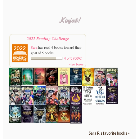
Kirjat!
2022 Reading Challenge
Sara
has read 4 books toward their
goal of 5 books.
4 of 5 (80%)
view books
Sara R's favorite books »