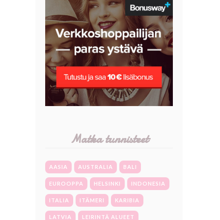
Matka tunnisteet
AASIA
AUSTRALIA
BALI
EUROOPPA
HELSINKI
INDONESIA
ITALIA
ITÄMERI
KARIBIA
LATVIA
LEIRINTÄ ALUEET