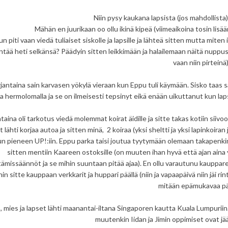
Niin pysy kaukana lapsista (jos mahdollista) 
Mähän en juurikaan oo ollu ikinä kipeä (viimeaikoina tosin lisä
n piti vaan viedä tuliaiset siskolle ja lapsille ja lähteä sitten mutta miten
ntää heti selkänsä? Päädyin sitten leikkimään ja halailemaan näitä nuppusia
vaan niin pirteinä
jantaina sain karvasen yökylä vieraan kun Eppu tuli käymään. Sisko taas s
a hermolomalla ja se on ilmeisesti tepsinyt eikä enään uikuttanut kun lap
taina oli tarkotus viedä molemmat koirat äidille ja sitte takas kotiin si
t lähti korjaa autoa ja sitten minä, 2 koiraa (yksi sheltti ja yksi lapinkoir
n pieneen UP!:iin. Eppu parka taisi joutua tyytymään olemaan takapenkin jal
sitten mentiin Kaareen ostoksille (on muuten ihan hyvä että ajan aina 
tämissäännöt ja se mihin suuntaan pitää ajaa). En ollu varautunu kauppare
in sitte kauppaan verkkarit ja huppari päällä (niin ja vapaapäivä niin jäi ri
mitään epämukavaa pä
, mies ja lapset lähti maanantai-iltana Singaporen kautta Kuala Lumpuriin.
muutenkin Iidan ja Jimin oppimiset ovat j