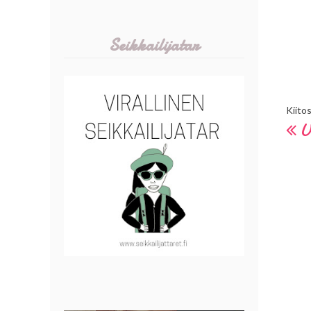
Seikkailijatar
Kiito
U