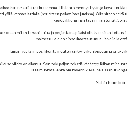
ä aikaa kun ne auliisi (oli kuulemma 11h lento mennyt hyvin ja lapset nukk
sti yöllä vessan lattialla (nyt sitten paikat ihan jumissa). Olin sitten sekä
keskiviikkona ihan täysin maistunut. Söin p
atsotaan miten torstai sujuu ja perjantaina pitäisi olla työpaikan keilaus il
maksettu ja olen sinne ilmottautunut. Ja voi olla että
Tämän vuoksi myös liikunta muuten siirtyy viikonloppuun ja ensi-vii
sillai se viikko on alkanut. Sain toki paljon tekstiä väsättyy Riikan reissus
lisää muokata, enkä ole kaverin kuvia vielä saanut (ong
Näihin tunnelmiin