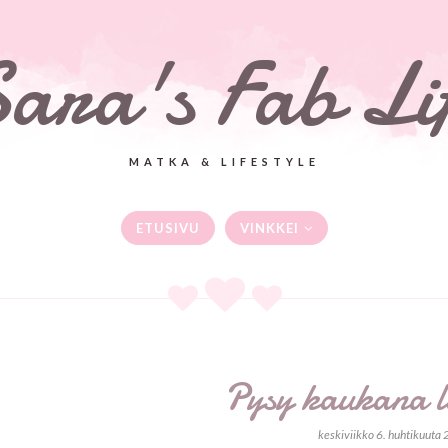
ara's Fab Li
MATKA & LIFESTYLE
ETUSIVU
VINKKEI
Pysy kaukana l
keskiviikko 6. huhtikuuta