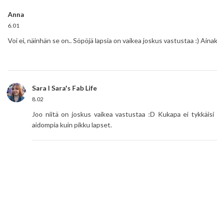
Anna
6.01
Voi ei, näinhän se on.. Söpöjä lapsia on vaikea joskus vastustaa :) Ainak
Sara I Sara's Fab Life
8.02
Joo niitä on joskus vaikea vastustaa :D Kukapa ei tykkäisi s
aidompia kuin pikku lapset.