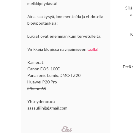
meikkipöydästä!
Sill
a
Aina saa kysyä, kommentoida ja ehdotella
blogipostauksia!
K
Lukijat ovat enemmän kuin tervetulleita.
Vinkkejä blogissa navigoimiseen
täällä!
Kamerat:
Että 
Canon EOS, 100D
Panasonic Lumix, DMC-TZ20
Huawei P20 Pro
iPhone 6S
Yhteydenotot:
sassuliiini(a)gmail.com
Etsi