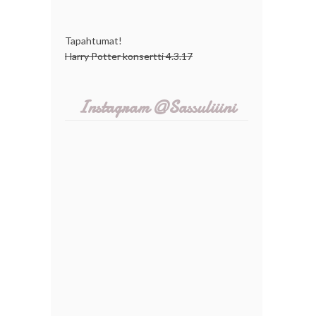
Tapahtumat!
Harry Potter konsertti 4.3.17
Instagram @Sassuliiini