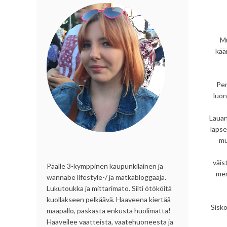
Mu
kää
Per
luon
Lauan
lapse
mu
väis
Päälle 3-kymppinen kaupunkilainen ja
men
wannabe lifestyle-/ ja matkabloggaaja.
Lukutoukka ja mittarimato. Silti ötököitä
kuollakseen pelkäävä. Haaveena kiertää
Sisko
maapallo, paskasta enkusta huolimatta!
Haaveilee vaatteista, vaatehuoneesta ja