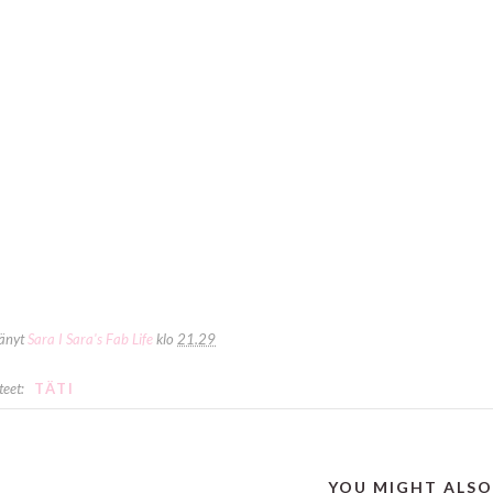
tänyt
Sara I Sara's Fab Life
klo
21.29
teet:
TÄTI
YOU MIGHT ALSO