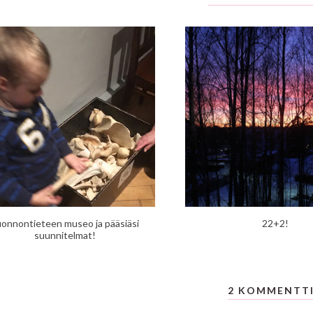
uonnontieteen museo ja pääsiäsi
22+2!
suunnitelmat!
2 KOMMENTT