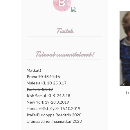
Twitch
Tulevat suunnitelmat!
Matkat!
Praha 10-13.11.16
Malesia KL 10-25.3.17
Pariisi 3-8.9.17
L
Koh Samui-KL 9-24.3.18
New York 19-28.3.2019
Florida+Risteily 3- 16.10.2019
Italia/Eurooppa Roadtrip 2020
Ultimaattinen häämatka? 2023