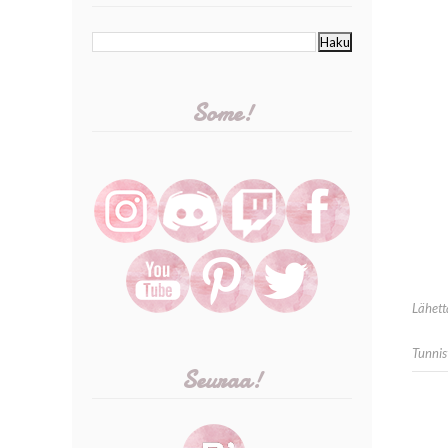
Some!
Lähet
Tunnis
Seuraa!