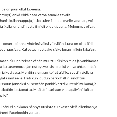
jos on juuri ollut kipeenä.
äntynyt) enkä ehkä osaa varoa samalla tavalla.
 ihania kullannuppuja jotka tulee ilosena ovelle vastaan, voi
 (kyllä, unohdin että jimi oli ollut kipeänä. Molemmat olivat
)
ai oman koiransa yhdeksi yöksi yökylään. Luna on ollut äidin
set huusivat. Katsotaan ottaako sisko lunan milloin takaisin.
ivoomaan. Suunnitelmat vähän muuttu. Siskon mies ja vanhimmat
an ja kultasennoutajan risteytys), sisko sekä vauva ahtauduttiin
kotilassa. Mentiin viemään koirat äidille, syötiin siellä ja
ylätasanteelle. Heti kun joudun parkkihalliin, unohtuu
issuun (onneksi oli sentään pankkikortti kuitenki mukana) ja
ntsikatkin laittamatta. Mitä sitä turhaan vapaapäivänä laittaa
älle?
 Isäni ei olekkaan nähnyt uusinta tulokasta vielä ollenkaan ja
ääneet Facebookin varaan.