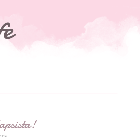
fe
apsista!
 2016