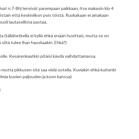
uivat n:7-8h) lensivät parempaan paikkaan, itse makasin klo 4
 tiistain että keskiviikon pois töistä. Ruokakaan ei ainakaan
uoli lautasellista pastaa.
ta (tällähetkellä ei kyllä ehkä enään huvittais, mutta se on
 siitä tulee ihan hauskaakin. Ehkä?)
kolle. Kesärenkaatkin pitäisi käydä vaihdattamassa.
ta mutta pikkusen sitä saa vielä ootella. Kuviakin ehkä kuitenki
elmia kuvien paljouden ja koon kanssa)
!