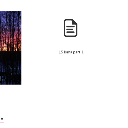
'15 loma part 1
IA